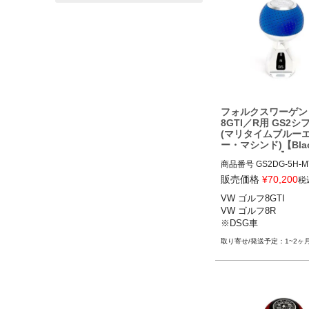
フォルクスワーゲン ゴル
ゴルフR

アウディ S3等
フォルクスワーゲン
8GTI／R用 GS2
(マリタイムブルー
ー・マシンド)【Black
st Industries】
商品番号
GS2DG-5H-MT
販売価格
¥
70,200
税
VW ゴルフ8GTI 21-

VW ゴルフ8GTI

VW ゴルフ8R 22-

VW ゴルフ8R

※DSG車
※DSG車
1~2ヶ