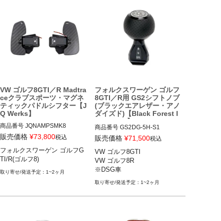
VW ゴルフ8GTI／R Madtra
フォルクスワーゲン ゴルフ
ceクラブスポーツ・マグネ
8GTI／R用 GS2シフトノブ
ティックパドルシフター【J
(ブラックエアレザー・アノ
Q Werks】
ダイズド)【Black Forest I
ndustries】
商品番号
JQNAMPSMK8

商品番号
GS2DG-5H-S1

販売価格
¥
73,800
税込
販売価格
¥
71,500
税込
フォルクスワーゲン ゴルフGTI/
VW ゴルフ8GTI 21-

フォルクスワーゲン ゴルフG
VW ゴルフ8GTI

R(ゴルフ8) 22-
VW ゴルフ8R 22-

TI/R(ゴルフ8)
VW ゴルフ8R

※DSG車

※DSG車
1~2ヶ月
1~2ヶ月
・検索方法（普通に検索しても
出ません）

ECSで"GS2DG-5H"を検索。

↓
