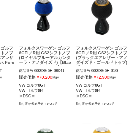
フGTI/
フォルクスワーゲン ゴルフGTI/
ゴルフR

アウディ S3等
 ゴルフ
フォルクスワーゲン ゴルフ
フォルクスワーゲン ゴルフ
シフトノブ
8GTI／R用 GS2シフトノブ
8GTI／R用 GS2シフトノブ
エアレザ
(ロイヤルブルーアルカンタ
(ブラックエアレザー・アノ
 Fore
ーラ・アノダイズド)【Blac
ダイズド・ゴールドトップ)
k Forest Industries】
【Black Forest Industrie


商品番号
GS2DG-5H-S9041

商品番号
GS2DG-5H-S1G

s】
販売価格
¥
70,200
販売価格
¥
72,900
込
税込
税込
VW ゴルフ8GTI 21-

VW ゴルフ8GTI 21-

VW ゴルフ8GTI

VW ゴルフ8GTI

VW ゴルフ8R 22-

VW ゴルフ8R 22-

VW ゴルフ8R

VW ゴルフ8R

※DSG車
※DSG車
※DSG車
※DSG車
月
1~2ヶ月
1~2ヶ月