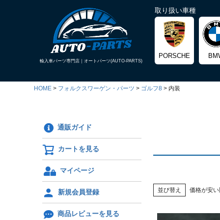
取り扱い車種
PORSCHE
BM
輸入車パーツ専門店｜
オートパーツ(AUTO-PARTS)
HOME
フォルクスワーゲン・パーツ
ゴルフ8
内装
通販ガイド
カートを見る
マイページ
並び替え
価格が安い
新規会員登録
商品レビューを見る