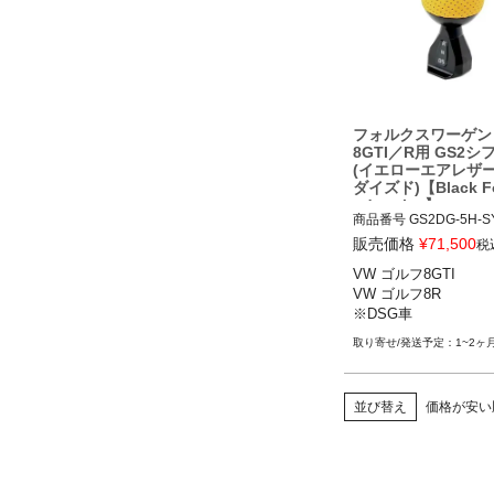
フォルクスワーゲン
8GTI／R用 GS2
(イエローエアレザ
ダイズド)【Black For
ndustries】
商品番号
GS2DG-5H-SY
販売価格
¥
71,500
税
VW ゴルフ8GTI 21-

VW ゴルフ8GTI

VW ゴルフ8R 22-

VW ゴルフ8R

※DSG車
※DSG車
1~2ヶ
並び替え
価格が安い