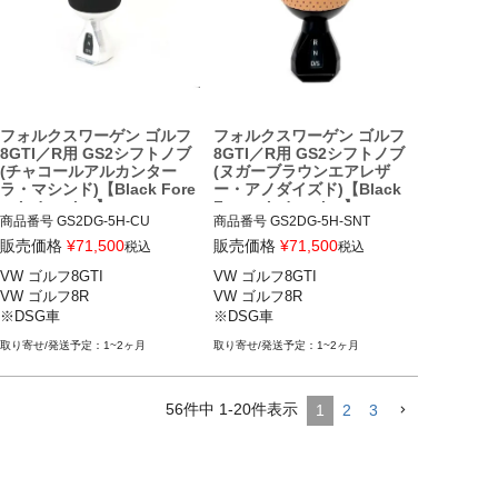
フォルクスワーゲン ゴルフ
フォルクスワーゲン ゴルフ
8GTI／R用 GS2シフトノブ
8GTI／R用 GS2シフトノブ
(チャコールアルカンター
(ヌガーブラウンエアレザ
ラ・マシンド)【Black Fore
ー・アノダイズド)【Black
st Industries】
Forest Industries】
商品番号
GS2DG-5H-CU

商品番号
GS2DG-5H-SNT

販売価格
¥
71,500
販売価格
¥
71,500
税込
税込
VW ゴルフ8GTI 21-

VW ゴルフ8GTI 21-

VW ゴルフ8GTI

VW ゴルフ8GTI

VW ゴルフ8R 22-

VW ゴルフ8R 22-

VW ゴルフ8R

VW ゴルフ8R

※DSG車
※DSG車
※DSG車
※DSG車
1~2ヶ月
1~2ヶ月
56
件中
1
-
20
件表示
1
2
3