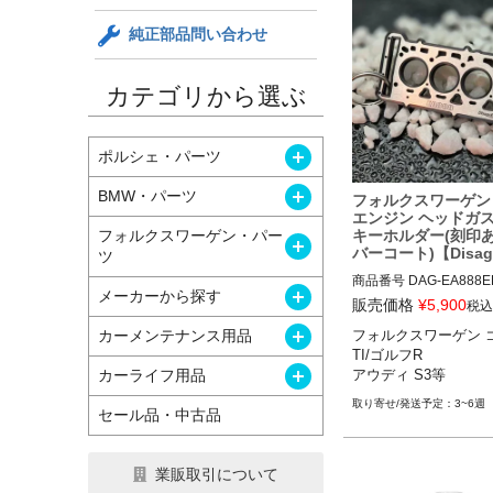
純正部品問い合わせ
カテゴリから選ぶ
開く
ポルシェ・パーツ
開く
BMW・パーツ
フォルクスワーゲン E
エンジン ヘッドガ
キーホルダー(刻印
フォルクスワーゲン・パー
開く
バーコート)【Disag
ツ
商品番号
DAG-EA888ER
開く
メーカーから探す
販売価格
¥
5,900
税込
メーカー品番無し

開く
カーメンテナンス用品
フォルクスワーゲン 
Miniature of a Head Gas
TI/ゴルフR

AG 1,8 / 2,0 TFSI (EA88
開く
カーライフ用品
アウディ S3等
Engraving："EA888"

Rubber Coat (removab
3~6週
セール品・中古品
S"

https://disagree.de/en/p
ea888?variant=46036
業販取引について
11
