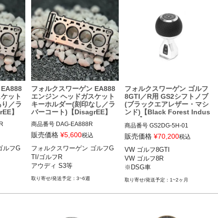
A888
フォルクスワーゲン EA888
フォルクスワーゲン ゴルフ
スケット
エンジン ヘッドガスケット
8GTI／R用 GS2シフトノブ
あり／ラ
キーホルダー(刻印なし／ラ
(ブラックエアレザー・マシ
rEE】
バーコート)【DisagrEE】
ンド)【Black Forest Indus
tries】


商品番号
DAG-EA888R

商品番号
GS2DG-5H-01

販売価格
¥
5,600
税込
販売価格
¥
70,200
税込
メーカー品番無し

VW ゴルフ8GTI 21-

ゴルフG
フォルクスワーゲン ゴルフG
VW ゴルフ8GTI

ket for V
Miniature of a Head Gasket for V
VW ゴルフ8R 22-

TI/ゴルフR

VW ゴルフ8R

8)

AG 1,8 / 2,0 TFSI (EA888)

※DSG車
アウディ S3等
※DSG車
Engraving："W/O"

le)："YE
Rubber Coat (removable)："YE
3~6週
1~2ヶ月
S"

roducts/
https://disagree.de/en/products/
7858240
ea888?variant=460367858567
79
