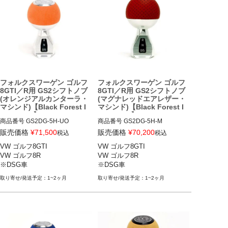
"BFI GS2 Shift Knob - Black Ano
dized - Air Leather"をクリック

↓

"GS2DG-5H-S1"を選ぶ
フォルクスワーゲン ゴルフ
フォルクスワーゲン ゴルフ
8GTI／R用 GS2シフトノブ
8GTI／R用 GS2シフトノブ
(オレンジアルカンターラ・
(マグナレッドエアレザー・
マシンド)【Black Forest I
マシンド)【Black Forest I
ndustries】
ndustries】
商品番号
GS2DG-5H-UO

商品番号
GS2DG-5H-M

販売価格
¥
71,500
販売価格
¥
70,200
税込
税込
VW ゴルフ8GTI 21-

VW ゴルフ8GTI 21-

VW ゴルフ8GTI

VW ゴルフ8GTI

VW ゴルフ8R 22-

VW ゴルフ8R 22-

VW ゴルフ8R

VW ゴルフ8R

※DSG車
※DSG車
※DSG車
※DSG車
1~2ヶ月
1~2ヶ月