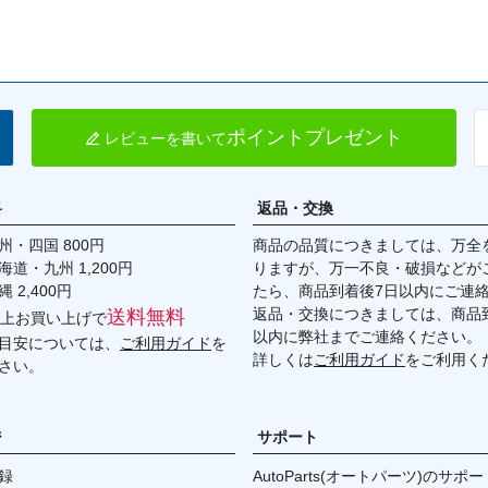
ポイントプレゼント
レビューを書いて
料
返品・交換
・四国 800円
商品の品質につきましては、万全
九州 1,200円
りますが、万一不良・破損などが
,400円
たら、商品到着後7日以内にご連
返品・交換につきましては、商品到
送料無料
円以上お買い上げで
以内に弊社までご連絡ください。
目安については、
ご利用ガイド
を
詳しくは
ご利用ガイド
をご利用く
さい。
ジ
サポート
録
AutoParts(オートパーツ)のサポー