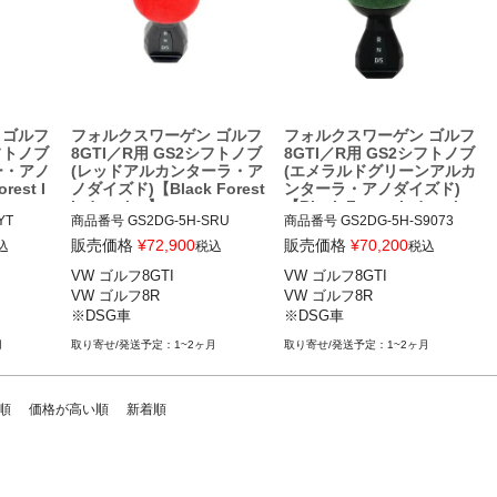
 ゴルフ
フォルクスワーゲン ゴルフ
フォルクスワーゲン ゴルフ
シフトノブ
8GTI／R用 GS2シフトノブ
8GTI／R用 GS2シフトノブ
ー・アノ
(レッドアルカンターラ・ア
(エメラルドグリーンアルカ
est I
ノダイズド)【Black Forest
ンターラ・アノダイズド)
Industries】
【Black Forest Industrie
T

商品番号
GS2DG-5H-SRU

商品番号
GS2DG-5H-S9073

s】
販売価格
¥
72,900
販売価格
¥
70,200
込
税込
税込
VW ゴルフ8GTI 21-

VW ゴルフ8GTI 21-

VW ゴルフ8GTI

VW ゴルフ8GTI

VW ゴルフ8R 22-

VW ゴルフ8R 22-

VW ゴルフ8R

VW ゴルフ8R

※DSG車
※DSG車
※DSG車
※DSG車
月
1~2ヶ月
1~2ヶ月
順
価格が高い順
新着順