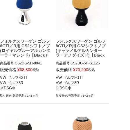
フォルクスワーゲン ゴルフ
フォルクスワーゲン ゴルフ
8GTI／R用 GS2シフトノブ
8GTI／R用 GS2シフトノブ
(ロイヤルブルーアルカンタ
(キャラメルアルカンター
ーラ・マシンド)【Black F
ラ・アノダイズド)【Black
orest Industries】
Forest Industries】
商品番号
GS2DG-5H-9041

商品番号
GS2DG-5H-S1125

販売価格
¥
68,800
販売価格
¥
70,200
税込
税込
VW ゴルフ8GTI 21-

VW ゴルフ8GTI 21-

VW ゴルフ8GTI

VW ゴルフ8GTI

VW ゴルフ8R 22-

VW ゴルフ8R 22-

VW ゴルフ8R

VW ゴルフ8R

※DSG車
※DSG車
※DSG車
※DSG車
1~2ヶ月
1~2ヶ月