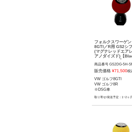
フォルクスワーゲン
8GTI／R用 GS2
(マグナレッドエア
アノダイズド)【Black
st Industries】
商品番号
GS2DG-5H-SM
販売価格
¥
71,500
税
VW ゴルフ8GTI 21-

VW ゴルフ8GTI

VW ゴルフ8R 22-

VW ゴルフ8R

※DSG車
※DSG車
1~2ヶ