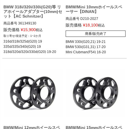
BMW 318i/320i/330i(G20)等 リ
BMW/Mini 10mmホイールスペ
アホイールアダプター(10mm)セ
ーサー【DINAN】
ット【AC Schnitzer】
商品番号
D210-2027

商品番号
361349130

D210-2027

販売価格
¥
18,100
税込
361349130
販売価格
¥
15,900
税込
廃番/販売終了
1~2か月
77.12
316d/318i/325d(G20) 19

BMW 330i(G20,21) 19-21

335d/335i/340i(G20) 19

BMW 530i(G31,31) 17-20

318d/320d/320i/330d(G20) 19-20

Mini Clubman(F54) 16-20

330e/330i(G20) 19-21

M340i(G20) 19-21
BMW/Mini 12mmホイールスペ
BMW/Mini 15mmホイールスペ