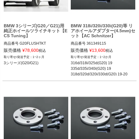
く
く
BMW 3シリーズ(G20／G21)用
BMW 318i/320i/330i(G20)等 リ
純正ホイールツライチキット【E
アホイールアダプター(4.5mm)セ
く
CS Tuning】
ット【AC Schnitzer】
商品番号
G20FLUSHTKT

商品番号
361349115

G20FLUSHTKT

361349115
販売価格
¥
78,600
販売価格
¥
13,600
税込
税込
1~2ヶ月
1~2か月
3シリーズ(G20) 19-
3シリーズ(G20/G21)
316d/318i/325d(G20) 19

335d/335i/340i(G20) 19

318d/320d/320i/330d(G20) 19-20

330e/330i(G20) 19-21

M340i(G20) 19-21

530e(G30) 16-21

520i/530i(G30) 17-20

528i/535i(G30) 19

520d/525d/530d/550i/540d(G30) 19-2
0

M550i(F90) 17-21

M550d(F90) 19-20