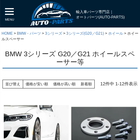
輸入車パーツ専門店｜
オートパーツ(AUTO-PARTS)
MENU
HOME
BMW・パーツ
3シリーズ
3シリーズ(G20／G21)
ホイール
ホイー
ルスペーサー
BMW 3シリーズ G20／G21 ホイールスペ
ーサー等
12
件中
1
-
12
件表示
並び替え
価格が安い順
価格が高い順
新着順
く
く
く