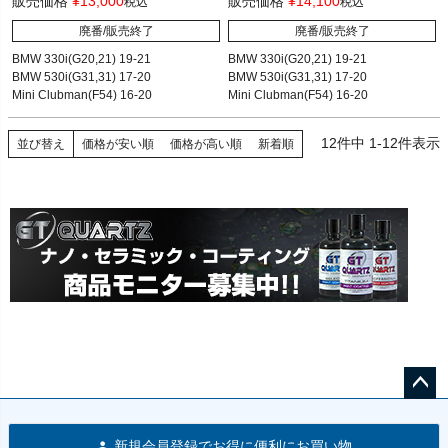
販売価格
¥
13,000
販売価格
¥
14,100
税込
税込
廃番/販売終了
廃番/販売終了
55.07
60.59
BMW 330i(G20,21) 19-21

BMW 330i(G20,21) 19-21

BMW 530i(G31,31) 17-20

BMW 530i(G31,31) 17-20

Mini Clubman(F54) 16-20

Mini Clubman(F54) 16-20

12
件中
1
-
12
件表示
並び替え
価格が安い順
価格が高い順
新着順
ペー
ジト
新規会員登録でお得に便利にお買い物