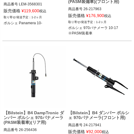
(PASM装備車)(フロント用)
商品番号
LEM-3568301

商品番号
26-217963

LEM-3568301

販売価格
¥
119,600
税込
26-217963

販売価格
¥
176,900
税込
1-2ヶ月
純正品番：97034105304, 970341053
1-2ヶ月
ポルシェ Panamera 10-
ポルシェ 970パナメーラ 10-17

03

ポルシェ 970パナメーラ 10-17

2T14：bil26-217963
Lemforder品番：3568301

※PASM装着車
【Bilstein】B4 DampTronic ダ
【Bilstein】B4 ダンパー ポルシ
ンパー ポルシェ 970パナメーラ
ェ 970パナメーラ(フロント用)
(PASM装着車)(リア用)
商品番号
24-217941

商品番号
26-256436

24-217941

販売価格
¥
92,000
税込