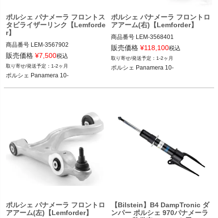
ポルシェ パナメーラ フロントス
ポルシェ パナメーラ フロントロ
タビライザーリンク【Lemforde
アアーム(右)【Lemforder】
r】
商品番号
LEM-3568401

商品番号
LEM-3567902

LEM-3568401

販売価格
¥
118,100
税込
LEM-3567902

販売価格
¥
7,500
税込
1-2ヶ月
純正品番：97034105404, 970341054
1-2ヶ月
ポルシェ Panamera 10-
純正品番：97034306903, 970343069
03

ポルシェ Panamera 10-
02, 97034306901

Lemforder品番：3568401
Lemforder品番：3567902

ポルシェ Panamera 10-
ポルシェ パナメーラ フロントロ
【Bilstein】B4 DampTronic ダ
アアーム(左)【Lemforder】
ンパー ポルシェ 970パナメーラ