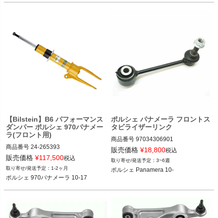
【Bilstein】B6 パフォーマンス
ポルシェ パナメーラ フロントス
ダンパー ポルシェ 970パナメー
タビライザーリンク
ラ(フロント用)
商品番号
97034306901

商品番号
24-265393

97034306901
販売価格
¥
18,800
税込
24-265393

販売価格
¥
117,500
税込
3~6週
1-2ヶ月
ポルシェ Panamera 10-
ポルシェ 970パナメーラ 10-17

ポルシェ 970パナメーラ 10-17
2T14：bil24-265393