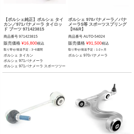
く
く
【ポルシェ純正】ポルシェ タイ
ポルシェ 970パナメーラ／パナ
カン／971パナメーラ タイロッ
メーラS等 スポーツスプリング
ド ブーツ 971423815
【H&R】
く
商品番号
971423815

商品番号
AUTO-54024

54024

販売価格
¥
16,800
販売価格
¥
91,500
税込
税込
3~6週間
1-2ヶ月
ポルシェ タイカン タイカン／4S／タ
ポルシェ 970パナメーラ 10-16

ポルシェ タイカン 

ポルシェ 970パナメーラ
ーボ／ターボS／クロスツーリズモ 20
2T14：hrs54024
ポルシェ 971パナメーラ 

-

ポルシェ 971パナメーラ スポーツツー
ポルシェ 971パナメーラ 4／4S／4E／
リズモ

ターボ／ターボS／GTS 16-23

ポルシェ 971パナメーラ スポーツツー
リズモ 4／4S／4E／ターボ／ターボS 
17-23