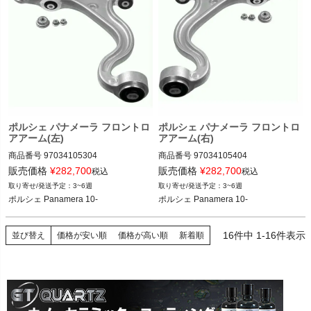
ポルシェ パナメーラ フロントロ
ポルシェ パナメーラ フロントロ
アアーム(左)
アアーム(右)
商品番号
97034105304

商品番号
97034105404

97034105304
97034105404
販売価格
¥
282,700
販売価格
¥
282,700
税込
税込
3~6週
3~6週
ポルシェ Panamera 10-
ポルシェ Panamera 10-
16
件中
1
-
16
件表示
並び替え
価格が安い順
価格が高い順
新着順