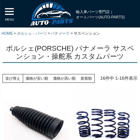
輸入車パーツ専門店｜
オートパーツ(AUTO-PARTS)
MENU
HOME
ポルシェ・パーツ
パナメーラ
サスペンション
ポルシェ(PORSCHE) パナメーラ サスペ
ンション・操舵系 カスタムパーツ
16
件中
1
-
16
件表示
並び替え
価格が安い順
価格が高い順
新着順
く
く
く