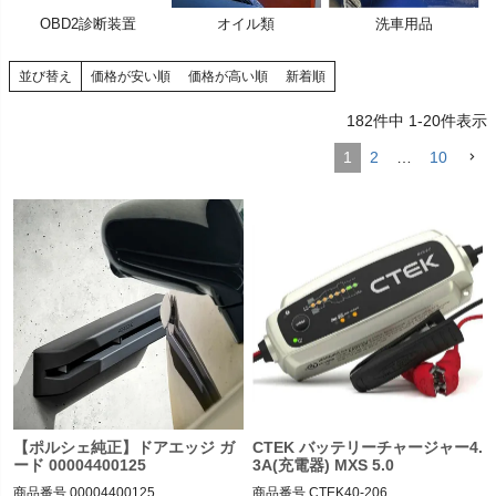
OBD2診断装置
オイル類
洗車用品
く
く
並び替え
価格が安い順
価格が高い順
新着順
く
182
件中
1
-
20
件表示
1
2
…
10
【ポルシェ純正】ドアエッジ ガ
CTEK バッテリーチャージャー4.
ード 00004400125
3A(充電器) MXS 5.0
商品番号
00004400125

商品番号
CTEK40-206
