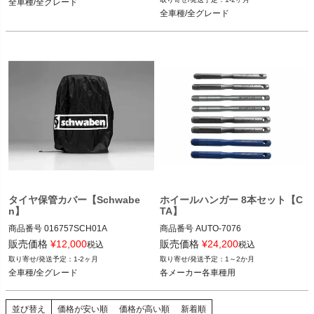
全車種/全グレード
全車種/全グレード
全車種/全グレード
タイヤ保管カバー【Schwabe
ホイールハンガー 8本セット【C
n】
TA】
商品番号
016757SCH01A

商品番号
AUTO-7076

016757SCH01A

7076

販売価格
¥
12,000
販売価格
¥
24,200
税込
税込
1-2ヶ月
1～2か月
全車種/全グレード
各メーカー各車種用
全車種/全グレード
各メーカー各車種用
並び替え
価格が安い順
価格が高い順
新着順