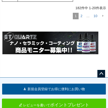
182
件中
1
-
20
件表示
1
2
…
10
ペー
ジト
新規会員登録でお得に便利にお買い物
ップ
へ
ポイントプレゼント
レビューを書いて