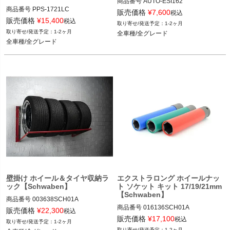
商品番号
AUTO-ESI162

商品番号
PPS-1721LC

ESI162

販売価格
¥
7,600
税込
PPS-1721LC

販売価格
¥
15,400
税込
1-2ヶ月
全車種/全グレード
1-2ヶ月
全車種/全グレード
全車種/全グレード
全車種/全グレード
壁掛け ホイール＆タイヤ収納ラ
エクストラロング ホイールナッ
ック【Schwaben】
ト ソケット キット 17/19/21mm
【Schwaben】
商品番号
003638SCH01A

商品番号
016136SCH01A

003638SCH01A

販売価格
¥
22,300
税込
016136SCH01A

販売価格
¥
17,100
税込
1-2ヶ月
全車種/全グレード
1-2ヶ月