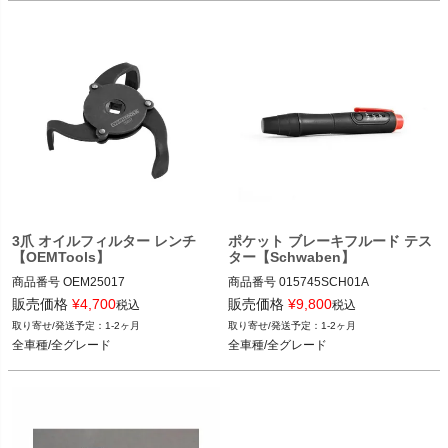
3爪 オイルフィルター レンチ
ポケット ブレーキフルード テス
【OEMTools】
ター【Schwaben】
商品番号
OEM25017

商品番号
015745SCH01A

OEM25017

015745SCH01A

販売価格
¥
4,700
販売価格
¥
9,800
税込
税込
1-2ヶ月
1-2ヶ月