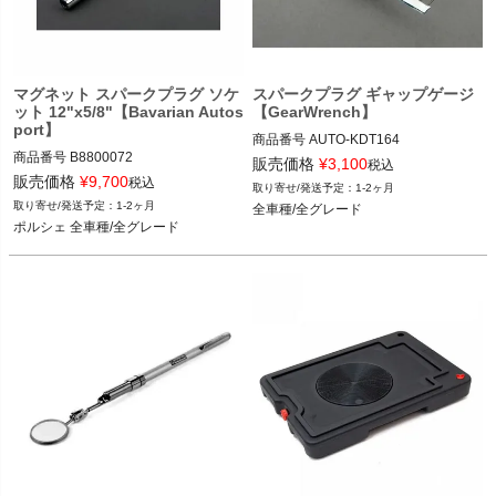
マグネット スパークプラグ ソケ
スパークプラグ ギャップゲージ
ット 12"x5/8"【Bavarian Autos
【GearWrench】
port】
商品番号
AUTO-KDT164

商品番号
B8800072

KDT164

販売価格
¥
3,100
税込
B8800072

販売価格
¥
9,700
税込
1-2ヶ月
全車種/全グレード
1-2ヶ月
全車種/全グレード
ポルシェ 全車種/全グレード