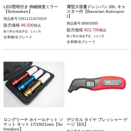
LED照明付き 伸縮検査ミラー
薄型大容量ドレンパン 20L キャ
【Schwaben】
スター付【Bavarian Autospor
t】
商品番号
0161121SCH02A

商品番号
B8800085

0161121SCH02A

販売価格
¥
6,500
税込
B8800085

販売価格
¥
22,700
税込
1-2ヶ月
全車種/全グレード
1-2ヶ月
全車種/全グレード
全車種/全グレード
全車種/全グレード
ロングリーチ ホイールナット ソ
デジタル タイヤ プレッシャー ゲ
ケット キット 17/19/21mm【Sc
ージ【ES】
hwaben】