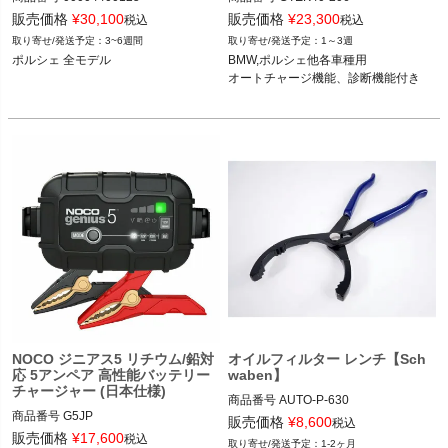
CTEK40-206

販売価格
¥
30,100
販売価格
¥
23,300
税込
税込
3~6週間
1～3週
ポルシェ  全モデル

12ECS->2AMA
ポルシェ 全モデル

BMW,ポルシェ他各車種用

他メーカー 各モデル
オートチャージ機能、診断機能付き
NOCO ジニアス5 リチウム/鉛対
オイルフィルター レンチ【Sch
応 5アンペア 高性能バッテリー
waben】
チャージャー (日本仕様)
商品番号
AUTO-P-630

商品番号
G5JP

P-630

販売価格
¥
8,600
税込
旧型番：GENIUS5

販売価格
¥
17,600
税込
1-2ヶ月