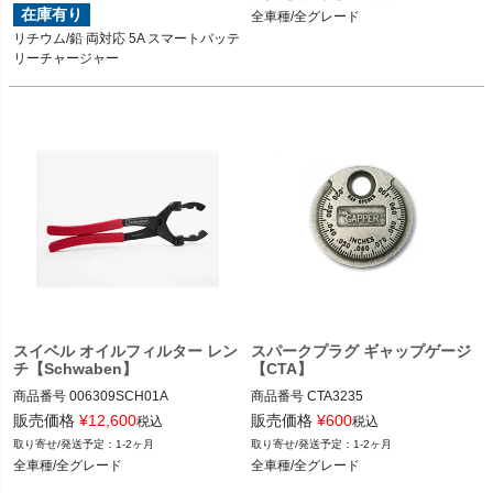
G5JP
全車種/全グレード
在庫有り
全車種/全グレード
リチウム/鉛 両対応 5A スマートバッテ
リーチャージャー
スイベル オイルフィルター レン
スパークプラグ ギャップゲージ
チ【Schwaben】
【CTA】
商品番号
006309SCH01A

商品番号
CTA3235

006309SCH01A

CTA3235

販売価格
¥
12,600
販売価格
¥
600
税込
税込
1-2ヶ月
1-2ヶ月
全車種/全グレード
全車種/全グレード