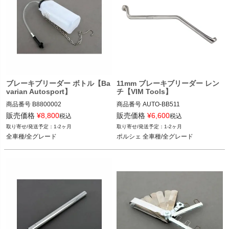
ブレーキブリーダー ボトル【Ba
11mm ブレーキブリーダー レン
varian Autosport】
チ【VIM Tools】
商品番号
B8800002

商品番号
AUTO-BB511

B8800002

BB511

販売価格
¥
8,800
販売価格
¥
6,600
税込
税込
1-2ヶ月
1-2ヶ月
全車種/全グレード
ポルシェ 全車種/全グレード