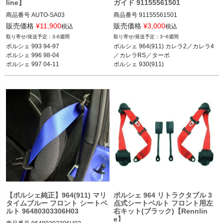
line】
ガイド 91155561501
商品番号
AUTO-SA03

商品番号
91155561501

SA03

販売価格
¥
11,900
販売価格
¥
3,000
税込
税込
ポルシェ 964(911) カレラ2／カレラ4
3-6週間
3~6週間
ポルシェ 930 74-89

／カレラRS／ターボ 89-93

ポルシェ 993 94-97

ポルシェ 964(911) カレラ2／カレラ4
ポルシェ 964 89-94

ポルシェ 930(911) 74-89
ポルシェ 996 98-04

／カレラRS／ターボ 

ポルシェ 993 94-97

ポルシェ 997 04-11

ポルシェ 930(911)
ポルシェ 996 98-04

等
ポルシェ 997 04-11
【ポルシェ純正】964(911) マリ
ポルシェ 964 リトラクタブル 3
タイムブルー フロント シートベ
点式シートベルト フロント用左
ルト 96480303306H03
右キット(ブラック)【Rennlin
e】