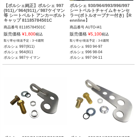
【ポルシェ純正】ポルシェ 997
ポルシェ 930/964/993/996/997
(911)／964(911)／987ケイマン
シートベルトチャイムキャンセ
等 シートベルト アンカーボルト
ラー(ボトルオープナー付き)【R
キャップ 81185784501C
ennline】
商品番号
81185784501C

商品番号
AUTO-I41

I41

販売価格
¥
1,800
販売価格
¥
5,100
税込
税込
ポルシェ 997(911) カレラ／カレラS／
3~6週間
3-6週間
カレラGTS／カレラ4／カレラ4S／カ
ポルシェ 930 74-89

ポルシェ 997(911)

ポルシェ 993 94-97

レラ4GTS／ターボ／ターボS／GT2／
ポルシェ 964 89-94

ポルシェ 964(911

ポルシェ 996 98-04

GT2RS／GT3／GT3 RS 04-11

ポルシェ 993 94-97

ポルシェ 987ケイマン

ポルシェ 997 04-11

ポルシェ 996(911) カレラ／カレラ4／
ポルシェ 996 98-04

ポルシェ 986ボクスター 等
等
カレラ4S／ターボ／ターボ カブリオ
ポルシェ 997 04-11
レ／GT3／GT3RS／GT2 97-04

ポルシェ 993(911) カレラ／カレラ4／
ターボ／カレラRS／カレラ4S／ター
ボS／カレラS 93-97

ポルシェ 964(911) カレラ2／カレラ4
／カレラRS／ターボ 89-93

ポルシェ 930(911) カレラ／ターボ 74
-89

ポルシェ 987ケイマン ケイマン／ケイ
マンS／ケイマンR 04-12

ポルシェ 987ボクスター ボクスター／
ボクスターS 04-12
