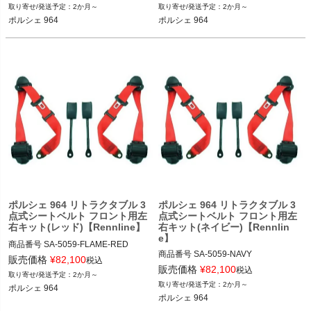
2か月～
2か月～
12REN"SA-5059 BROWN"

12REN"SA-5059 CHARCOAL"

ポルシェ 964
ポルシェ 964
ポルシェ 964 89-94
ポルシェ 964 89-94
ポルシェ 964 リトラクタブル 3
ポルシェ 964 リトラクタブル 3
点式シートベルト フロント用左
点式シートベルト フロント用左
右キット(レッド)【Rennline】
右キット(ネイビー)【Rennlin
e】
商品番号
SA-5059-FLAME-RED

商品番号
SA-5059-NAVY

SA-5059_FLAME_RED

販売価格
¥
82,100
税込
SA-5059_NAVY

販売価格
¥
82,100
税込
2か月～
12REN"SA-5059 FLAME RED"

2か月～
ポルシェ 964
12REN"SA-5059 NAVY"

ポルシェ 964
ポルシェ 964 89-94