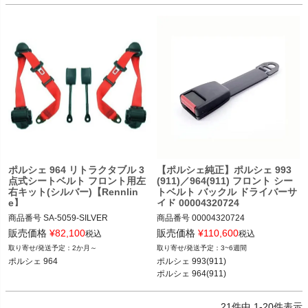
ポルシェ 964 89-94
ポルシェ 964 リトラクタブル 3
【ポルシェ純正】ポルシェ 993
点式シートベルト フロント用左
(911)／964(911) フロント シー
右キット(シルバー)【Rennlin
トベルト バックル ドライバーサ
e】
イド 00004320724
商品番号
SA-5059-SILVER

商品番号
00004320724

SA-5059_SILVER

販売価格
¥
82,100
販売価格
¥
110,600
税込
税込
2か月～
3~6週間
12REN"SA-5059 SILVER"

ポルシェ 993(911) カレラ／カレラ4／
ポルシェ 964
ポルシェ 993(911) 

ターボ／カレラRS／カレラ4S／ター
ポルシェ 964(911)
ポルシェ 964 89-94
ボS／カレラS 93-97

ポルシェ 964(911) カレラ2／カレラ4
／カレラRS／ターボ 89-93
21
件中
1
-
20
件表示