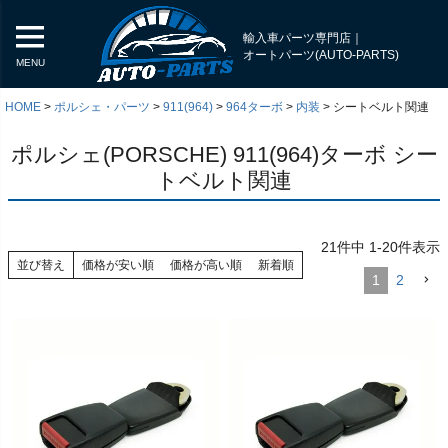
輸入車パーツ専門店｜
オートパーツ(AUTO-PARTS)
MENU
HOME
ポルシェ・パーツ
911(964)
964ターボ
内装
シートベルト関連
ポルシェ(PORSCHE) 911(964)ターボ シー
トベルト関連
21
件中
1
-
20
件表示
並び替え
価格が安い順
価格が高い順
新着順
1
2
く
く
く