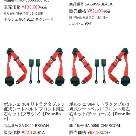
商品番号
96480303306H03

商品番号
SA-5059-BLACK

96480303306H03

販売価格
¥
133,600
税込
SA-5059_BLACK

販売価格
¥
82,100
税込
3~6週間
ポルシェ 964(911) 各グレード 89-93
2か月～
ポルシェ 964(911) 各グレード
12REN"SA-5059 BLACK"

ポルシェ 964
ポルシェ 964 89-94
ポルシェ 964 リトラクタブル 3
ポルシェ 964 リトラクタブル 3
点式シートベルト フロント用左
点式シートベルト フロント用左
右キット(ブラウン)【Rennlin
右キット(チャコール)【Rennlin
e】
e】
商品番号
SA-5059-BROWN

商品番号
SA-5059-CHARCOAL

SA-5059_BROWN

SA-5059_CHARCOAL

販売価格
¥
82,100
販売価格
¥
82,100
税込
税込