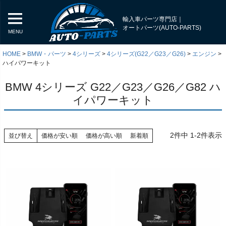
輸入車パーツ専門店｜
オートパーツ(AUTO-PARTS)
MENU
HOME
BMW・パーツ
4シリーズ
4シリーズ(G22／G23／G26)
エンジン
ハイパワーキット
BMW 4シリーズ G22／G23／G26／G82 ハ
イパワーキット
2
件中
1
-
2
件表示
並び替え
価格が安い順
価格が高い順
新着順
く
く
く