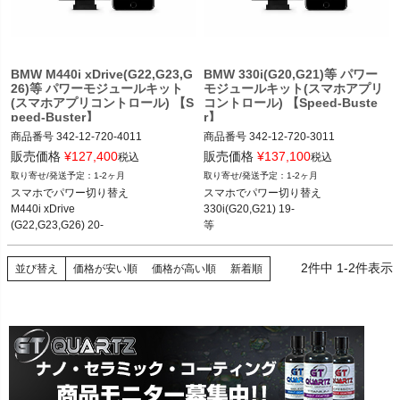
く
く
BMW M440i xDrive(G22,G23,G
BMW 330i(G20,G21)等 パワー
26)等 パワーモジュールキット
モジュールキット(スマホアプリ
く
(スマホアプリコントロール) 【S
コントロール) 【Speed-Buste
peed-Buster】
r】
商品番号
342-12-720-4011

商品番号
342-12-720-3011

342_12_720_4011

342_12_720_3011

販売価格
¥
127,400
販売価格
¥
137,100
税込
税込
12BMR"342.12.720.4011"
12BMR"342.12.720.3011"
1-2ヶ月
1-2ヶ月
スマホでパワー切り替え

スマホでパワー切り替え

M440i xDrive

330i(G20,G21) 19-

(G22,G23,G26) 20-

等
等
2
件中
1
-
2
件表示
並び替え
価格が安い順
価格が高い順
新着順