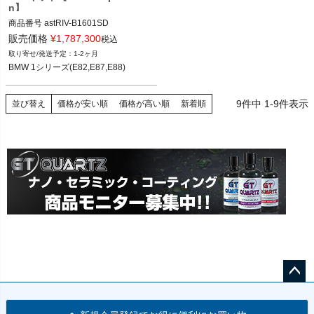
n】
商品番号
astRIV-B1601SD

販売価格
¥
1,787,300
税込
BMW 1シリーズ(E82,E87,E88) 04-13
1-2ヶ月
BMW 1シリーズ(E82,E87,E88)
9
件中
1
-
9
件表示
並び替え
価格が安い順
価格が高い順
新着順
ペー
ジト