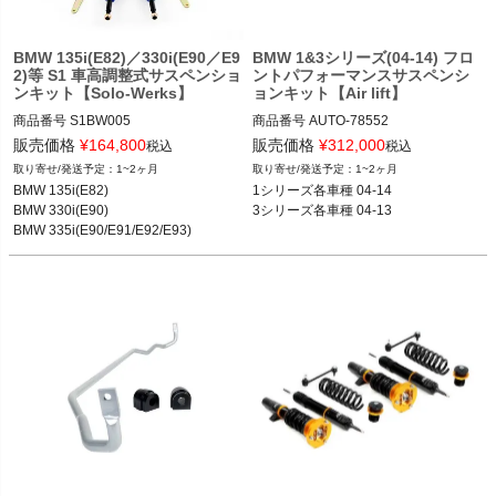
BMW 135i(E82)／330i(E90／E9
BMW 1&3シリーズ(04-14) フロ
2)等 S1 車高調整式サスペンショ
ントパフォーマンスサスペンシ
ンキット【Solo-Werks】
ョンキット【Air lift】
商品番号
S1BW005

商品番号
AUTO-78552

S1BW005

78552
販売価格
¥
164,800
販売価格
¥
312,000
税込
税込
1~2ヶ月
1~2ヶ月
BMW 135i(E82) 08-14

BMW 135i(E82)

1シリーズ各車種 04-14

BMW 330i(E90) 05-08

BMW 330i(E90)

3シリーズ各車種 04-13
BMW 335i(E90/E91/E92/E93) 06-13
BMW 335i(E90/E91/E92/E93)