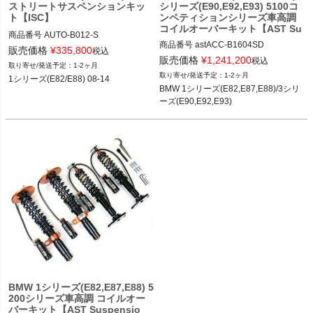
ストリートサスペンションキッ
シリーズ(E90,E92,E93) 5100コ
ト【ISC】
ンペティションシリーズ車高調
コイルオーバーキット【AST Su
商品番号
AUTO-B012-S

spension】
商品番号
astACC-B1604SD

B012_S

販売価格
¥
335,800
税込
販売価格
¥
1,241,200
税込
1-2ヶ月
BMW 1シリーズ(E82,E87,E88) 04-13

12BMR"B012.S"
1-2ヶ月
1シリーズ(E82/E88) 08-14
BMW 3シリーズ(E90,E92,E93) 05-12
BMW 1シリーズ(E82,E87,E88)/3シリ
ーズ(E90,E92,E93)
BMW 1シリーズ(E82,E87,E88) 5
200シリーズ車高調 コイルオー
バーキット【AST Suspensio