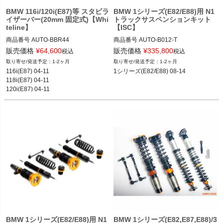
BMW 116i/120i(E87)等 スタビラ
BMW 1シリーズ(E82/E88)用 N1
イザーバー(20mm 固定式)【Whi
トラックサスペンションキット
teline】
【ISC】
商品番号
AUTO-BBR44

商品番号
AUTO-B012-T

BBR44
B012_T

販売価格
¥
64,600
販売価格
¥
335,800
税込
税込
1-2ヶ月
1-2ヶ月
12BMR"B012.T"
116i(E87) 04-11

1シリーズ(E82/E88) 08-14
118i(E87) 04-11

120i(E87) 04-11

130i(E87) 04-11
BMW 1シリーズ(E82/E88)用 N1
BMW 1シリーズ(E82,E87,E88)/3