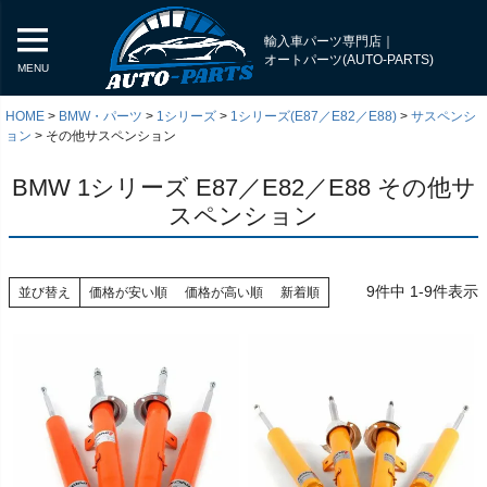
輸入車パーツ専門店｜
オートパーツ(AUTO-PARTS)
MENU
HOME
BMW・パーツ
1シリーズ
1シリーズ(E87／E82／E88)
サスペンシ
ョン
その他サスペンション
BMW 1シリーズ E87／E82／E88 その他サ
スペンション
9
件中
1
-
9
件表示
並び替え
価格が安い順
価格が高い順
新着順
く
く
く