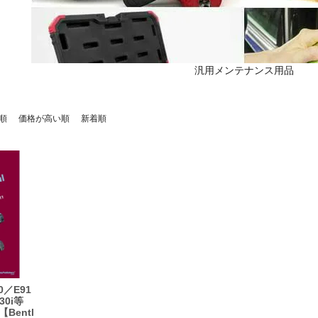
汎用メンテナンス用品
順
価格が高い順
新着順
0／E91
330i等
Bentl