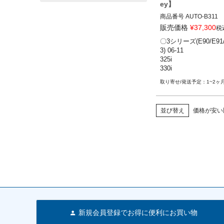
ey】
商品番号
AUTO-B311

B311

販売価格
¥
37,300
税
〇3シリーズ(E90/E91/
〇3シリーズ(E90/E91/E9
3) 06-11

06-11

325i

325i/xi

330i

328i/xi

335i等
330i/xi

1~2ヶ
335i/is/xi
並び替え
価格が安い
新規会員登録でお得に便利にお買い物