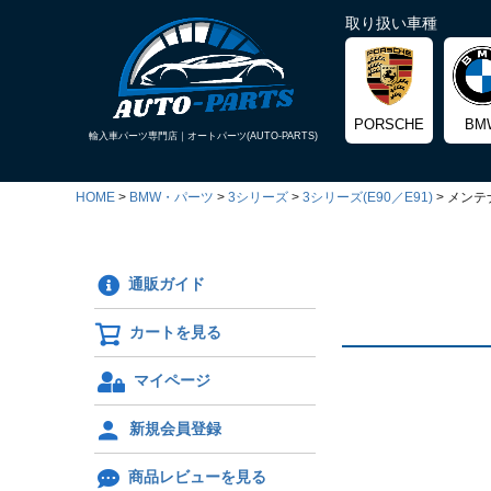
取り扱い車種
PORSCHE
BM
輸入車パーツ専門店｜
オートパーツ(AUTO-PARTS)
HOME
BMW・パーツ
3シリーズ
3シリーズ(E90／E91)
メンテ
通販ガイド
カートを見る
マイページ
新規会員登録
商品レビューを見る