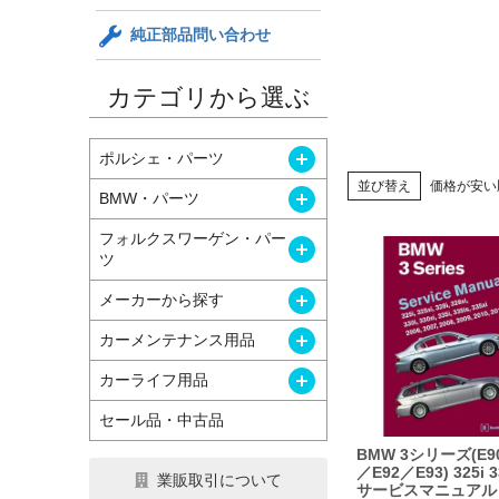
純正部品問い合わせ
カテゴリから選ぶ
開く
ポルシェ・パーツ
並び替え
価格が安い
開く
BMW・パーツ
フォルクスワーゲン・パー
開く
ツ
開く
メーカーから探す
開く
カーメンテナンス用品
開く
カーライフ用品
セール品・中古品
BMW 3シリーズ(E9
／E92／E93) 325i 
業販取引について
サービスマニュアル【