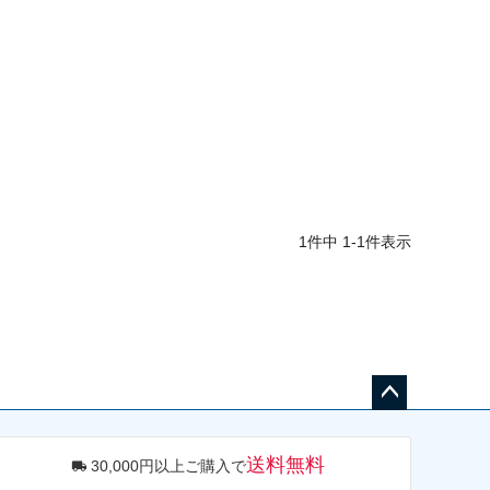
1
件中
1
-
1
件表示
ペー
ジト
送料無料
30,000円以上ご購入で
ップ