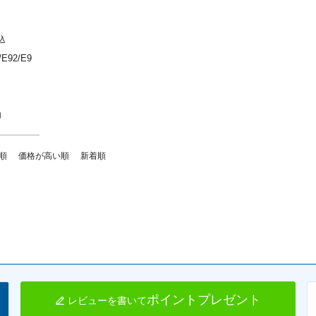
込
E92/E9
2/E93) 
月
順
価格が高い順
新着順
ポイントプレゼント
レビューを書いて