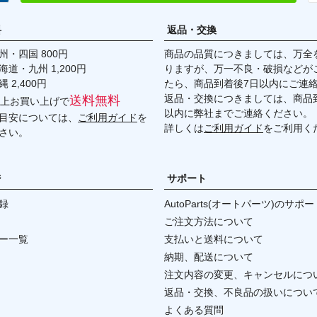
料
返品・交換
・四国 800円
商品の品質につきましては、万全
九州 1,200円
りますが、万一不良・破損などが
,400円
たら、商品到着後7日以内にご連
返品・交換につきましては、商品到
送料無料
円以上お買い上げで
以内に弊社までご連絡ください。
目安については、
ご利用ガイド
を
詳しくは
ご利用ガイド
をご利用く
さい。
ジ
サポート
録
AutoParts(オートパーツ)のサポー
ご注文方法について
ー一覧
支払いと送料について
納期、配送について
注文内容の変更、キャンセルにつ
返品・交換、不良品の扱いについ
よくある質問