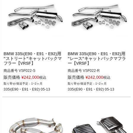
335i(E90・E91・E92) 05-13
BMW 335i(E90・E91・E92)用
BMW 335i(E90・E91・E92)用
"ストリート"キャットバックマ
"レース"キャットバックマフラ
フラー【VRSF】
ー【VRSF】
商品番号
VSF022-S

商品番号
VSF022-R

VSF022_S

VSF022_R

販売価格
¥
242,000
販売価格
¥
242,000
税込
税込
1~2ヶ月
1~2ヶ月
12EAS"VSF022"

12EAS"VSF022"

335i(E90・E91・E92) 05-13
335i(E90・E91・E92) 05-13
option：STREET

option：RACE

メーカー品番：10902020

メーカー品番：10902025

335i(E90・E91・E92) 05-13
335i(E90・E91・E92) 05-13