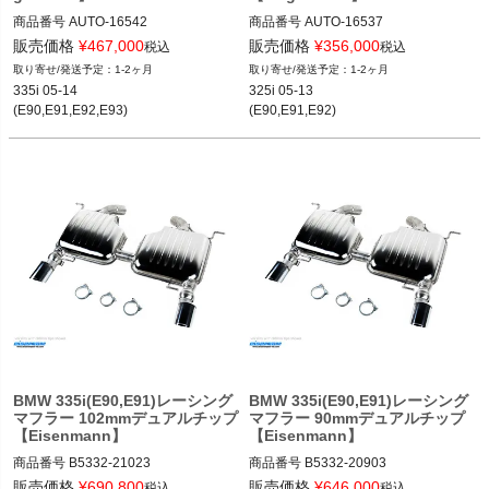
商品番号
AUTO-16542

商品番号
AUTO-16537

16542

16537

販売価格
¥
467,000
販売価格
¥
356,000
税込
税込
2T14：mag16542
2T14：mag16537
1-2ヶ月
1-2ヶ月
335i 05-14

325i 05-13

(E90,E91,E92,E93)
(E90,E91,E92)
BMW 335i(E90,E91)レーシング
BMW 335i(E90,E91)レーシング
マフラー 102mmデュアルチップ
マフラー 90mmデュアルチップ
【Eisenmann】
【Eisenmann】
商品番号
B5332-21023

商品番号
B5332-20903

B5332_21023

B5332_20903

販売価格
¥
690,800
販売価格
¥
646,000
税込
税込