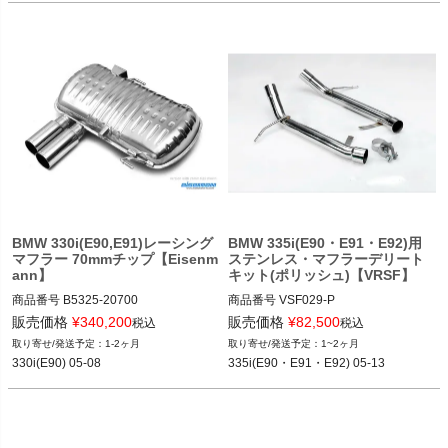
BMW 330i(E90,E91)レーシング
BMW 335i(E90・E91・E92)用
マフラー 70mmチップ【Eisenm
ステンレス・マフラーデリート
ann】
キット(ポリッシュ)【VRSF】
商品番号
B5325-20700

商品番号
VSF029-P

B5325_20700

VSF029_P

販売価格
¥
340,200
販売価格
¥
82,500
税込
税込
12BMR"B5325.20700"
1-2ヶ月
1~2ヶ月
12EAS"VSF029"

330i(E90) 05-08
335i(E90・E91・E92) 05-13
option：Bright Polish

ECSで発注してください

メーカー品番：10902050/03A-POL
