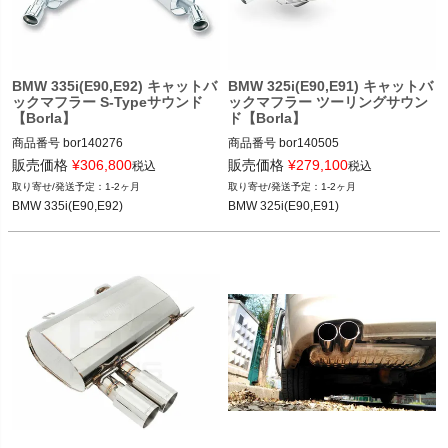
く
く
BMW 335i(E90,E92) キャットバ
BMW 325i(E90,E91) キャットバ
く
ックマフラー S-Typeサウンド
ックマフラー ツーリングサウン
【Borla】
ド【Borla】
商品番号
bor140276

商品番号
bor140505

販売価格
¥
306,800
販売価格
¥
279,100
税込
税込
BMW 335i(E90,E92) 07-10
BMW 325i(E90,E91) 06-11
1-2ヶ月
1-2ヶ月
BMW 335i(E90,E92)
BMW 325i(E90,E91)