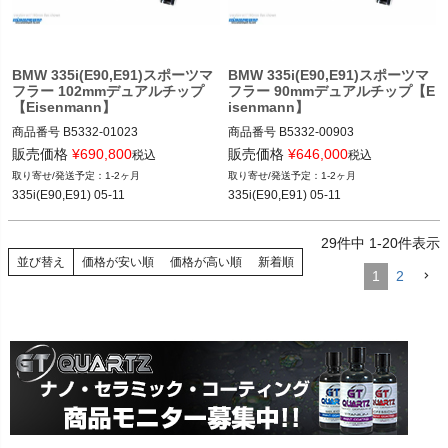
BMW 335i(E90,E91)スポーツマ
BMW 335i(E90,E91)スポーツマ
フラー 102mmデュアルチップ
フラー 90mmデュアルチップ【E
【Eisenmann】
isenmann】
商品番号
B5332-01023

商品番号
B5332-00903

B5332_01023

B5332_00903

販売価格
¥
690,800
販売価格
¥
646,000
税込
税込
12BMR"B5332.01023"
12BMR"B5332.00903"
1-2ヶ月
1-2ヶ月
335i(E90,E91) 05-11
335i(E90,E91) 05-11
29
件中
1
-
20
件表示
並び替え
価格が安い順
価格が高い順
新着順
1
2