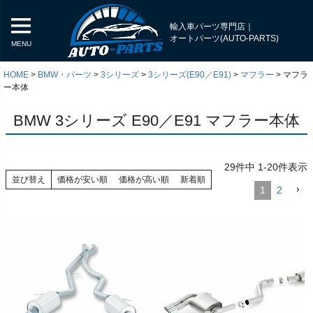
輸入車パーツ専門店｜
オートパーツ(AUTO-PARTS)
MENU
HOME
BMW・パーツ
3シリーズ
3シリーズ(E90／E91)
マフラー
マフラ
ー本体
BMW 3シリーズ E90／E91 マフラー本体
29
件中
1
-
20
件表示
並び替え
価格が安い順
価格が高い順
新着順
1
2
く
く
く