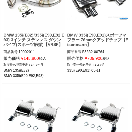
BMW 135i(E82)/335i(E90,E92,E
BMW 335i(E90,E91)スポーツマ
93) 3インチ ステンレス ダウン
フラー 76mmクアッドチップ【E
パイプ(スポーツ触媒)【VRSF】
isenmann】
商品番号
10902011

商品番号
B5332-00764

10902011

B5332_00764

販売価格
¥
145,800
販売価格
¥
735,900
税込
税込
12BMR"B5332.00764"
1～2か月
1-2ヶ月
BMW 135i(E82) 08-12

BMW 135i(E82)

335i(E90,E91) 05-11
BMW 335i(E90,E92,E93) 07-10
BMW 335i(E90,E92,E93)