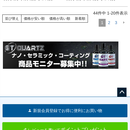
ボクスターS 96-04
Size: 12MM Flat

Size: 3MM Flat

ポルシェ 930 75-89 フロント

ポルシェ 930 75-89 フロント

44
件中
1
-
20
件表示
ポルシェ 964カレラ4 90-94

ポルシェ 964カレラ4 90-94

並び替え
価格が安い順
価格が高い順
新着順
1
2
3
ポルシェ マカン
ポルシェ マカン
ペー
ジト
新規会員登録でお得に便利にお買い物
ップ
へ
ポイントプレゼント
レビューを書いて