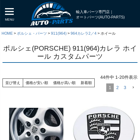
輸入車パーツ専門店｜
オートパーツ(AUTO-PARTS)
MENU
HOME
ポルシェ・パーツ
911(964)
964カレラ2／4
ホイール
ポルシェ(PORSCHE) 911(964)カレラ ホイ
ール カスタムパーツ
44
件中
1
-
20
件表示
並び替え
価格が安い順
価格が高い順
新着順
1
2
3
く
く
く