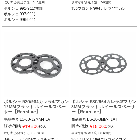
3~6週間
3-6週間
ポルシェ 991(911)前期 カレラ／カレ
12REN"LS-10"

ポルシェ 991(911)前期 

930フロント/964カレラ4/マカン
ラS／カレラ4S／ターボ／ターボS／G
Size: 10MM Flat

ポルシェ 997(911) 

T3／GT3 RS 11-15

ポルシェ 996(911)

ポルシェ 997(911) カレラ／カレラS／
ポルシェ 930 75-89 フロント

カレラGTS／カレラ4／カレラ4S／カ
ポルシェ 964カレラ4 90-94

レラ4GTS／ターボ／ターボS／GT2／
ポルシェ マカン
GT2RS／GT3／GT3 RS 04-11

ポルシェ 996(911) カレラ／カレラ カ
ブリオレ／カレラ4／カレラ4 カブリ
オレ／カレラ4S／カレラ4S カブリオ
レ／タルガ／ターボ／ターボ カブリオ
レ／GT3／GT3RS／GT2 97-04

ポルシェ 993(911) カレラ／カレラ4／
ターボ／カレラRS／カレラ4S／ター
ボS／カレラS 93-97

ポルシェ 964(911) カレラ2／カレラ4
／カレラRS／ターボ 89-93

ポルシェ 930(911) カレラ／ターボ 74
ポルシェ 930/964カレラ4/マカン
ポルシェ 930/964カレラ4/マカン
12MMフラット ホイールスペー
3MMフラット ホイールスペーサ
-89

サー【Rennline】
ー【Rennline】
ポルシェ 981ケイマン ケイマン／ケイ
マンS 12-16

商品番号
LS-10-12MM-FLAT

商品番号
LS-10-3MM-FLAT

ポルシェ 981ボクスター ボクスター／
LS-10_12MM_FLAT

LS-10_3MM_FLAT

販売価格
¥
19,500
販売価格
¥
15,000
税込
税込
ボクスターS 12-16

3-6週間
3-6週間
ポルシェ 986ボクスター ボクスター／
12REN"LS-10"

12REN"LS-10"

930フロント/964カレラ4/マカン
930フロント/964カレラ4/マカン