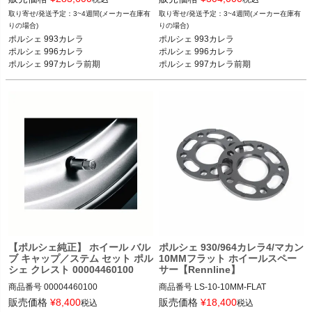
3~4週間(メーカー在庫有
3~4週間(メーカー在庫有
FVD：113 LM8 518 56B

FVD：113 LM1 018 50B

りの場合)
りの場合)
ポルシェ 993カレラ

ポルシェ 993カレラ

ポルシェ 964カレラ/ターボ 89-93

ポルシェ 964カレラ/ターボ 89-93

ポルシェ 996カレラ

ポルシェ 996カレラ

ポルシェ 993カレラ 94-98

ポルシェ 993カレラ 94-98

ポルシェ 997カレラ前期

ポルシェ 997カレラ前期

ポルシェ 996カレラ 98-05

ポルシェ 996カレラ 98-05

ポルシェ 987ケイマン前期等
ポルシェ 987ケイマン前期等
ポルシェ 997カレラ前期 05-08

ポルシェ 997カレラ前期 05-08

ポルシェ 986ボクスター 97-04

ポルシェ 986ボクスター 97-04

ポルシェ 987ボクスター/ケイマン前期 
ポルシェ 987ボクスター/ケイマン前期 
05-08

05-08

等
等
【ポルシェ純正】 ホイール バル
ポルシェ 930/964カレラ4/マカン
ブ キャップ／ステム セット ポル
10MMフラット ホイールスペー
シェ クレスト 00004460100
サー【Rennline】
商品番号
00004460100

商品番号
LS-10-10MM-FLAT

LS-10_10MM_FLAT

販売価格
¥
8,400
販売価格
¥
18,400
税込
税込