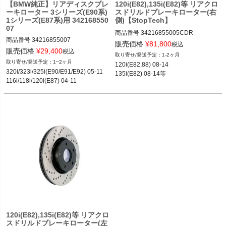
【BMW純正】リアディスクブレ
120i(E82),135i(E82)等 リアクロ
ーキローター 3シリーズ(E90系)
スドリルドブレーキローター(右
1シリーズ(E87系)用 342168550
側)【StopTech】
07
商品番号
34216855005CDR

商品番号
34216855007

34216855005CDR
販売価格
¥
81,800
税込
34216855007
販売価格
¥
29,400
税込
1-2ヶ月
1~2ヶ月
120i(E82,88) 08-14

320i/323i/325i(E90/E91/E92) 05-11

135i(E82) 08-14等
116i/118i/120i(E87) 04-11
120i(E82),135i(E82)等 リアクロ
スドリルドブレーキローター(左