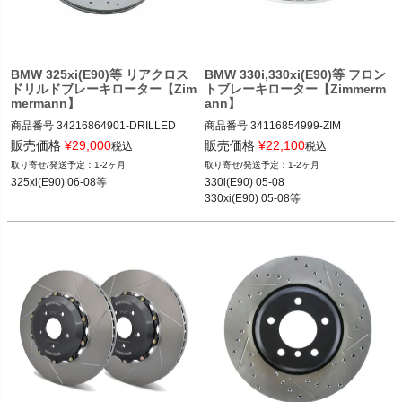
く
く
BMW 325xi(E90)等 リアクロス
BMW 330i,330xi(E90)等 フロン
ドリルドブレーキローター【Zim
トブレーキローター【Zimmerm
く
mermann】
ann】
商品番号
34216864901-DRILLED

商品番号
34116854999-ZIM

34216864901-Drilled

34116854999-Zimmermann

販売価格
¥
29,000
販売価格
¥
22,100
税込
税込
1-2ヶ月
1-2ヶ月
325xi(E90) 06-08等
330i(E90) 05-08

12BMR"34216864901.Drilled"
12BMR"34116854999.Zimmermann"
330xi(E90) 05-08等