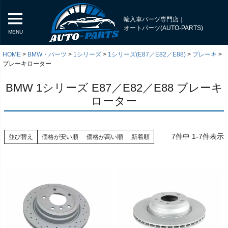
輸入車パーツ専門店｜
オートパーツ(AUTO-PARTS)
MENU
HOME
BMW・パーツ
1シリーズ
1シリーズ(E87／E82／E88)
ブレーキ
ブレーキローター
BMW 1シリーズ E87／E82／E88 ブレーキ
ローター
7
件中
1
-
7
件表示
並び替え
価格が安い順
価格が高い順
新着順
く
く
く