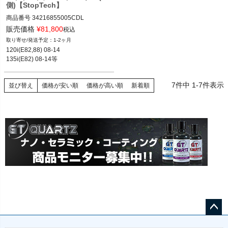
側)【StopTech】
商品番号
34216855005CDL

34216855005CDL
販売価格
¥
81,800
税込
1-2ヶ月
120i(E82,88) 08-14

135i(E82) 08-14等
7
件中
1
-
7
件表示
並び替え
価格が安い順
価格が高い順
新着順
ペー