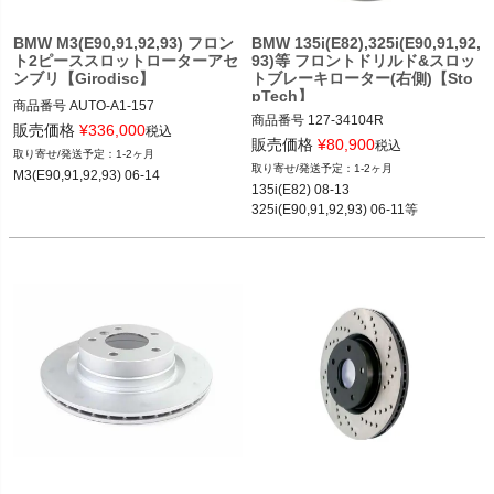
BMW M3(E90,91,92,93) フロン
BMW 135i(E82),325i(E90,91,92,
ト2ピーススロットローターアセ
93)等 フロントドリルド&スロッ
ンブリ【Girodisc】
トブレーキローター(右側)【Sto
pTech】
商品番号
AUTO-A1-157

商品番号
127-34104R

A1-157

販売価格
¥
336,000
税込
127-34104R

販売価格
¥
80,900
税込
1-2ヶ月
1-2ヶ月
M3(E90,91,92,93) 06-14
135i(E82) 08-13

12BMR"127.34104R"
325i(E90,91,92,93) 06-11等