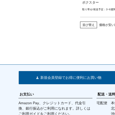
ボクスター

ボS／GT3 18-

ポルシェ 981 ケイ
ポルシェ 991(911) 
3~6週
スター 等
ラS／カレラ4／カレラ
ボ／ターボS／GT3／GT
GT2 RS 11-19

並び替え
価格が安い
ポルシェ 997.2(911)
レラS／カレラGTS／
カレラ4S／カレラ4GT
ボ／ターボS 09-11

ポルシェ 718(982)ケ
マン／ケイマンS／ケイ
／ケイマンGT4／ケイマン
RS 16-

ポルシェ 718(982)ボ
クスター／ボクスター
ターGTS 16-

新規会員登録でお得に便利にお買い物
ポルシェ 981 ケイマ
ンS／GT4 12-16

ポルシェ 981 ボクス
スターS 12-16

お支払い
配送・送
ポルシェ 987.2 ケイ
マンS／ケイマンR 09-12
Amazon Pay、クレジットカード、代金引
宅配便 本州
ポルシェ 987.2 ボク
換、銀行振込がご利用になれます。詳しくは
北海道・
クスターS 09-12
ご利用ガイド
をご利用ください。
沖縄 2