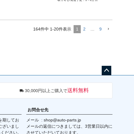
https://www.amsperformance.co
m/product/alpha-performance-p
orsche-997-1tt-intercooler-syste
m/

164
件中
1
-
20
件表示
1
2
…
9
ポルシェ 997ターボ 06-09

ポルシェ 997ターボS 06-09
ペー
ジト
送料無料
30,000円以上ご購入で
ップ
へ
お問合せ先
を期してお
メール
shop@auto-parts.jp
ございまし
メールの返信につきましては、3営業日以内に
絡ください。
させていただいております。