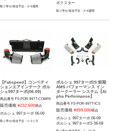
ボクスター

GT2 RS 11-19

／ターボS／GT2／GT2RS／GT
3~6週間
ポルシェ 981ケイマン・ボク
ポルシェ 997.2(911) カレラ／カ
3／GT3 RS 04-11

3~6週間
レラS／カレラGTS／カレラ4／
ポルシェ 987ケイマン ケイマン
カレラ4S／カレラ4GTS／ター
／ケイマンS／ケイマンR 05-12

ボ／ターボS／GT2／GT2RS／G
ポルシェ 987ボクスター ボクス
T3／GT3 RS 08-11

ポルシェ 718(982)ケイマン ケイ
マン／ケイマンS／ケイマンGTS
／ケイマンGT4／ケイマンGT4 
RS 16-

ポルシェ 718(982)ボクスター ボ
クスター／ボクスターS／ボクス
ターGTS 16-

ポルシェ 981ケイマン ケイマン
／ケイマンS／GT4 12-16

【Fabspeed】コンペティ
ポルシェ 997ターボ/S 前期
ポルシェ 981ボクスター ボクス
ションエアインテーク ポル
AMS パフォーマンス イン
ター／ボクスターS 12-16

シェ997ターボ(06-09)
タークーラー システム【Al
ポルシェ 987.2ケイマン ケイマ
pha Performance】
商品番号
FS-POR-997T-COMPA
ン／ケイマンS／ケイマンR 09-
商品番号
FS-POR-997T-ICS

I

12

販売価格
¥
232,600
税込
FS_POR_997T_ICS

FS-POR-997T-COMPAI
ポルシェ 987.2ボクスター ボク
販売価格
¥
899,000
税込
ポルシェ 997ターボ 06-09
12FAB"FS.POR.997T.ICS"

スター／ボクスターS 09-12
ポルシェ 997ターボ 06-09

※Fabspeedサイトではカート不
1~2ヶ月
ポルシェ 997ターボS 06-09
具合で価格表示ありませんがメ
ーカーサイトで確認済みです

1～2か月