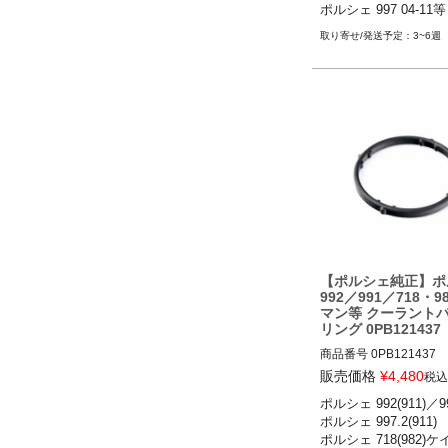
ポルシェ 997 04-11等
ポルシェ 997 04-11

ポルシェ 986ボクスターS 
3~6週
ポルシェ 987ボクスタ
マン 04-12
【ポルシェ純正】ポ
992／991／718・9
マン等 クーラントパ
リング 0PB121437
商品番号
0PB121437

販売価格
¥
4,480
税込
ポルシェ 992(911)／991
ポルシェ 992(911) 
ポルシェ 997.2(911)

ラS／カレラ4／カレラ
ポルシェ 718(982)
ガ4／タルガ4S／ター