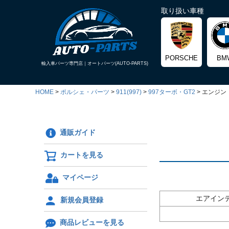
取り扱い車種
PORSCHE
BM
輸入車パーツ専門店｜
オートパーツ(AUTO-PARTS)
HOME
ポルシェ・パーツ
911(997)
997ターボ・GT2
エンジン
通販ガイド
カートを見る
マイページ
エアイン
新規会員登録
商品レビューを見る