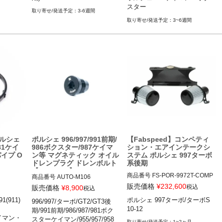
スター

ポルシェ 993 94-97

／ターボS／GT2／GT2RS／GT
3-6週間
ポルシェ 986ボクスター
00-04

ポルシェ 996ターボ/GT2/GT3 0
3／GT3 RS 04-11

3~6週間
ー・ケイ
0-04

ポルシェ 996(911) カレラ／カレ
ポルシェ 997ターボ/GT2/GT3前
ラ4／カレラ4S／ターボ／ター
期 04-08

ボ S／GT3／GT3RS／GT2 97-0
4

ポルシェ 928 85-95

ポルシェ 987ケイマン ケイマン
ポルシェ 944 85-91

／ケイマンS／ケイマンR 05-12

ポルシェ 968 92-95
ポルシェ 987ボクスター ボクス
ター／ボクスターS 05-12

ポルシェ 986ボクスター ボクス
ター／ボクスターS 96-04
ルシェ
ポルシェ 996/997/991前期/
【Fabspeed】コンペティ
81ケイ
986ボクスター/987ケイマ
ション・エアインテークシ
イプ O
ン等 マグネティック オイル
ステム ポルシェ 997ターボ
ドレンプラグ ドレンボルト
系後期
【Rennline】
商品番号
FS-POR-9972T-COMP
商品番号
AUTO-M106

AI

販売価格
¥
232,600
税込
販売価格
¥
8,900
税込
FS-POR-9972T-COMPAI

12REN"M106"

(911)

ポルシェ 997ターボ/ターボS 
996/997/ターボ/GT2/GT3後
カレラ／カレ
10-12
期/991前期/986/987/981ボク
4S／タル
12FAB"FS.POR.9972T.COMPAI"
ポルシェ 996カレラ系 97-04

ケイマン・
スターケイマン/955/957/958
ボ／ター
ポルシェ 997カレラ系 04-11

1~2ヶ月