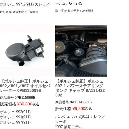
TS／ターボ／ターボS／GT2 RS 
ーボS／GT 2RS
ポルシェ 997.2(911) カレラ／
12-16

カレラS／ターボ／GT 2RS 

ポルシェ 997.2(911) カレラ／カ
3~6週間
3~6週間
ポルシェ 981 ケイマン・ボク
レラS／ターボ／ターボS／GT 2
スター

RS 09-12

ポルシェ 987.2 ケイマン・ボ
ポルシェ 981 ケイマン ケイマン
クスター
／ケイマンS／GT4 12-16

ポルシェ 981 ボクスター ボクス
ター／ボクスターS／GTS 12-16

ポルシェ 987.2 ケイマン ケイマ
ン／ケイマンS 09-12

ポルシェ 987.2 ボクスター ボク
スター／ボクスターS 09-12
【ポルシェ純正】ポルシェ
【ポルシェ純正】ポルシェ
992／991／997 オイルセパ
997.2 パワーステアリング
レーター 0PB115099B
タンク キャップ 9A131422
302
商品番号
0PB115099B

商品番号
9A131422302

販売価格
¥
30,800
税込
販売価格
¥
9,900
税込
ポルシェ 992(911) 

ポルシェ 992(911) カレラ／カレ
ポルシェ 997.2(911) カレラ／
ポルシェ 991(911) 

ポルシェ 997.2(911) カレラ／カ
ラS／カレラ4／カレラ4S／タル
ターボ

ポルシェ 997(911) 

レラS／カレラGTS／カレラ4／
ガ4／タルガ4S／ターボ／ター
*997 後期モデル

カレラ4S／カレラ4GTS／ター
ボS 18-24
