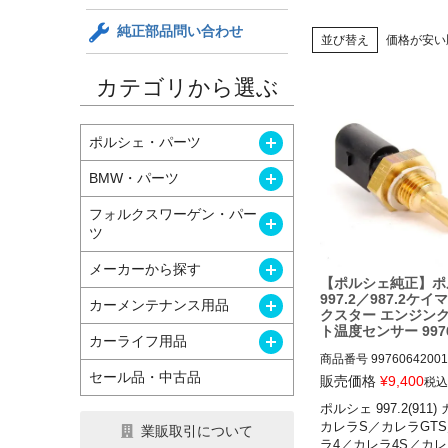
純正部品問い合わせ
並び替え
価格が安い
カテゴリから選ぶ
開く
ポルシェ・パーツ
開く
BMW・パーツ
フォルクスワーゲン・パー
開く
ツ
開く
メーカーから探す
【ポルシェ純正】ポ
997.2／987.2ケ
開く
カーメンテナンス用品
クスター エンジン
ト温度センサー 9976
開く
カーライフ用品
01
商品番号
99760642001

セール品・中古品
販売価格
¥
9,400
税込
ポルシェ 997.2(911
ポルシェ 997.2(911)
カレラS／カレラGT
業販取引について
レラS／カレラGTS／
ラ4／カレラ4S／カレ