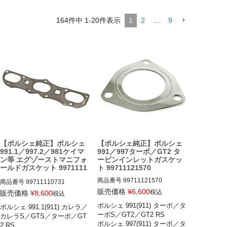
164
件中
1
-
20
件表示
1
2
…
9
【ポルシェ純正】ポルシェ
【ポルシェ純正】ポルシェ
991.1／997.2／981ケイマ
991／997ターボ／GT2 タ
ン等 エグゾーストマニフォ
ービンインレットガスケッ
ールドガスケット 9971111
ト 99711121570
0731
商品番号
99711121570

商品番号
99711110731

販売価格
¥
6,600
税込
販売価格
¥
8,600
税込
ポルシェ 991(911) ターボ／タ
ポルシェ 991.1(911) カレラ／
ポルシェ 991(911) ターボ／ター
ポルシェ 991.1(911) カレラ／カ
ーボS／GT2／GT2 RS 

カレラS／GTS／ターボ／GT
ボS／GT2／GT2 RS 14-20

レラS／カレラ4／カレラ4S／G
ポルシェ 997(911) ターボ／タ
2 RS 

ポルシェ 997(911) ターボ／ター