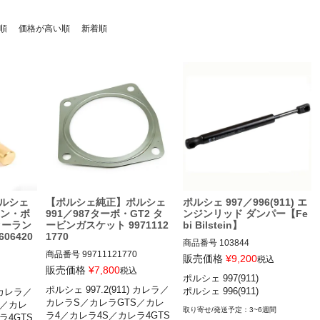
順
価格が高い順
新着順
ルシェ
【ポルシェ純正】ポルシェ
ポルシェ 997／996(911) エ
イマン・ボ
991／987ターボ・GT2 タ
ンジンリッド ダンパー【Fe
クーラン
ービンガスケット 9971112
bi Bilstein】
06420
1770
商品番号
103844

商品番号
99711121770

販売価格
¥
9,200
税込
ポルシェ 997(911) カレラ／カレ
販売価格
¥
7,800
税込
ポルシェ 997(911) 

ラS／カレラGTS／カレラ4／カ
ポルシェ 997.2(911) カレラ／
ポルシェ 996(911)
) カレラ／
ポルシェ 991(911) ターボ／ター
レラ4S／カレラ4GTS／ターボ
 カレラ／カ
カレラS／カレラGTS／カレ
S／カレ
ボS／GT2 RS 14-20

／ターボS／GT2／GT2RS／GT
カレラ4／
3~6週間
ラ4／カレラ4S／カレラ4GTS
ラ4GTS
ポルシェ 997(911) ターボ／ター
3／GT3 RS 04-11
