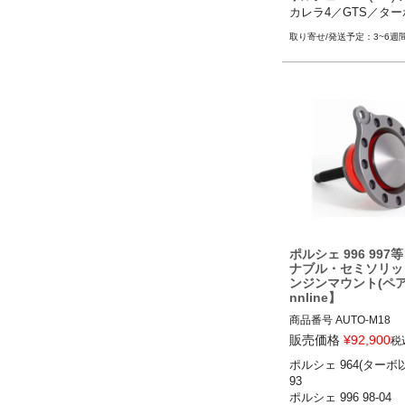
ーボ／GT3／GT3 RS 05-
カレラ4／GTS／ターボ
ポルシェ 997.2(911)
ポルシェ 987ケイマ
レラS／カレラ4／カレ
3~6週
スター
TS／ターボ／ターボS／
T3 RS 09-13

ポルシェ 987ケイマン
／ケイマンS／ケイマンR 0
ポルシェ 987ボクスタ
ター／ボクスターS 05-
ポルシェ 996 997
ナブル・セミソリッ
ンジンマウント(ペア
nnline】
商品番号
AUTO-M18

M18

販売価格
¥
92,900
税
ポルシェ 964(ターボ以外
ポルシェ 964(ターボ以外) 
93

ポルシェ 993 93-98

ポルシェ 996 98-04

ポルシェ 996 98-04
