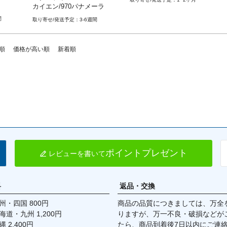
カイエン/970パナメーラ
ポルシェ 997ターボ/GT2/GT3後
マン・ボク
カレラ／カレ
期 08-11

間
3-6週間
4S／ター
ポルシェ 991前期 11-15

3 RS／
ポルシェ 986ボクスター 96-04

ポルシェ 987ボクスター/ケイマ
順
価格が高い順
新着順
 カレラ／カ
ン 04-12

カレラ4／
ポルシェ 981ボクスター/ケイマ
S／ター
ン 12-16

ポルシェ 955/957カイエン 02-1
イマン ケイ
0

マンGTS
ポルシェ 958カイエン 10-18

GT4 
ポルシェ 970パナメーラ 09-16
クスター ボ
S／ボクス
ポイントプレゼント
ン／ケイマ
レビューを書いて
ター／ボク
料
返品・交換
マン／ケイ


・四国 800円
商品の品質につきましては、万全
スター／ボ
九州 1,200円
りますが、万一不良・破損などが
,400円
たら、商品到着後7日以内にご連