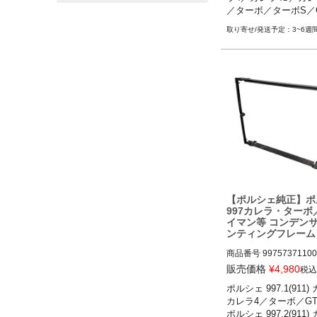
カレラ4S／カレラ4GT
／ターボ／ターボS／G
ボ／ターボS／GT2／GT2
T2RS 

13

3~6週
ポルシェ 987.2 ケ
ポルシェ 987.2 ケイマ
クスター
ン／ケイマンS／ケイマン
12

ポルシェ 987.2 ボクス
【ポルシェ純正】ポ
997カレラ・ターボ／
イマン等 コンデン
ンティングフレーム 9
371100
商品番号
99757371100

販売価格
¥
4,980
税込
ポルシェ 997.1(911
ポルシェ 997.1(911)
カレラ4／ターボ／GT3
レラS／カレラ4／カレ
ポルシェ 997.2(911