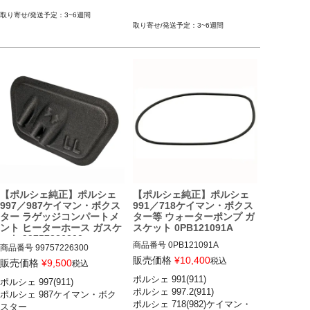
ボ／ターボS／GT2／GT2RS 08-
ポルシェ 991(911) カレラ／カレ
3~6週間
11

ラS／カレラ4／カレラ4S／ター
3~6週間
*997 後期モデル
ボ／ターボS 11-19

ポルシェ 997(911) カレラ／カレ
ラS／カレラGTS／カレラ4／カ
レラ4S／カレラ4GTS／ターボ
／ターボS 09-11
【ポルシェ純正】ポルシェ
【ポルシェ純正】ポルシェ
997／987ケイマン・ボクス
991／718ケイマン・ボクス
ター ラゲッジコンパートメ
ター等 ウォーターポンプ ガ
ント ヒーターホース ガスケ
スケット 0PB121091A
ット 99757226300
商品番号
0PB121091A

商品番号
99757226300

販売価格
¥
10,400
税込
販売価格
¥
9,500
税込
ポルシェ 991(911)

ポルシェ 997(911) 

ポルシェ 991(911) カレラ／カレ
ポルシェ 997(911) カレラ／カレ
ポルシェ 997.2(911) 

ポルシェ 987ケイマン・ボク
ラS／カレラ4／カレラ4S／ター
ラS／カレラGTS／カレラ4／カ
ポルシェ 718(982)ケイマン・
ボ／ターボS／GT3／GT3 RS／
レラ4S／カレラ4GTS／ターボ