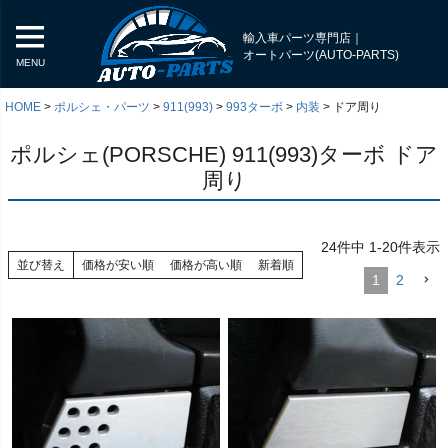
輸入車パーツ専門店｜
オートパーツ(AUTO-PARTS)
MENU
HOME
ポルシェ・パーツ
911(993)
993ターボ
内装
ドア周り
ポルシェ(PORSCHE) 911(993)ターボ ドア
周り
24
件中
1
-
20
件表示
並び替え
価格が安い順
価格が高い順
新着順
1
2
く
く
く