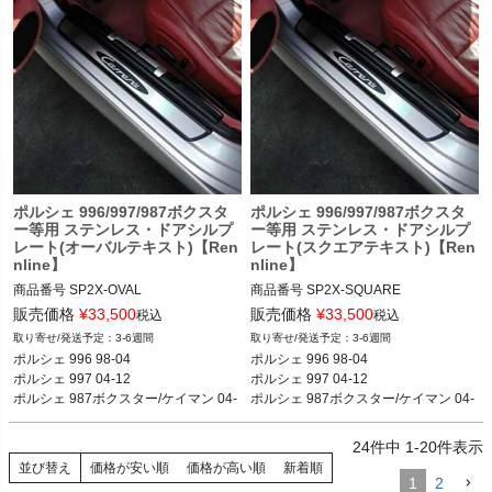
ポルシェ 996/997/987ボクスタ
ポルシェ 996/997/987ボクスタ
ー等用 ステンレス・ドアシルプ
ー等用 ステンレス・ドアシルプ
レート(オーバルテキスト)【Ren
レート(スクエアテキスト)【Ren
nline】
nline】
商品番号
SP2X-OVAL

商品番号
SP2X-SQUARE

SP2X-OVAL

SP2X-SQUARE

販売価格
¥
33,500
販売価格
¥
33,500
税込
税込
3-6週間
3-6週間
12REN：SP2X OVAL

12REN：SP2X SQUARE

ポルシェ 996 98-04

ポルシェ 996 98-04

ポルシェ 997 04-12

ポルシェ 997 04-12

ポルシェ 996 98-04

ポルシェ 996 98-04

ポルシェ 987ボクスター/ケイマン 04-
ポルシェ 987ボクスター/ケイマン 04-
ポルシェ 997 04-12

ポルシェ 997 04-12

12
12
ポルシェ 986ボクスター 96-04

ポルシェ 986ボクスター 96-04

24
件中
1
-
20
件表示
ポルシェ 987ボクスター/ケイマン 04-
ポルシェ 987ボクスター/ケイマン 04-
12
12
並び替え
価格が安い順
価格が高い順
新着順
1
2