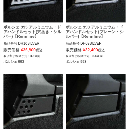
く
く
ポルシェ 993 アルミニウム・ド
ポルシェ 993 アルミニウム・ド
く
アハンドルセット(穴あき・シル
アハンドルセット(プレーン・シ
バー)【Rennline】
ルバー)【Rennline】
商品番号
DH10SILVER

商品番号
DH09SILVER

販売価格
¥
36,800
販売価格
¥
32,400
税込
税込
12REN：DH10 SILVER

12REN：DH09 SILVER

3-6週間
3-6週間
ポルシェ 993
ポルシェ 993
ポルシェ 993 94-98
ポルシェ 993 94-98