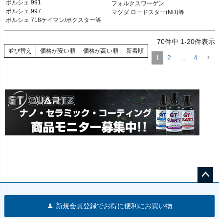
ポルシェ 991

フォルクスワーゲン

ポルシェ 991 12-19

フォルクスワーゲン

ポルシェ 997

マツダ ロードスター(ND)等
ポルシェ 997 05-13

マツダ ロードスター(ND)等
ポルシェ 718ケイマン/ボクスター等
ポルシェ 996 98-05

ポルシェ 718ケイマン/ボクスター 16-

70
件中
1
-
20
件表示
ポルシェ 981ケイマン/ボクスター 12-
16

並び替え
価格が安い順
価格が高い順
新着順
1
2
…
4
ポルシェ 987ケイマン/ボクスター 05-
12

ポルシェ 986ボクスター 96-04
ペー
ジト
新規会員登録でお得に便利にお買い物
ップ
へ