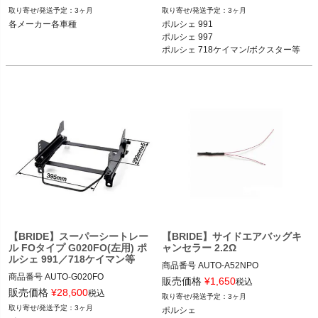
ブラック品番：H01BBR

メーカー品番：G019FO

3ヶ月
3ヶ月
各メーカー各車種
ポルシェ 991

各メーカー各車種
各メーカー各車種
ポルシェ 997

ポルシェ 718ケイマン/ボクスター等
【BRIDE】スーパーシートレー
【BRIDE】サイドエアバッグキ
ル FOタイプ G020FO(左用) ポ
ャンセラー 2.2Ω
ルシェ 991／718ケイマン等
商品番号
AUTO-A52NPO

商品番号
AUTO-G020FO

販売価格
¥
1,650
税込
メーカー品番：A52NPO

販売価格
¥
28,600
税込
3ヶ月
メーカー品番：G020FO

3ヶ月
ポルシェ

ポルシェ
