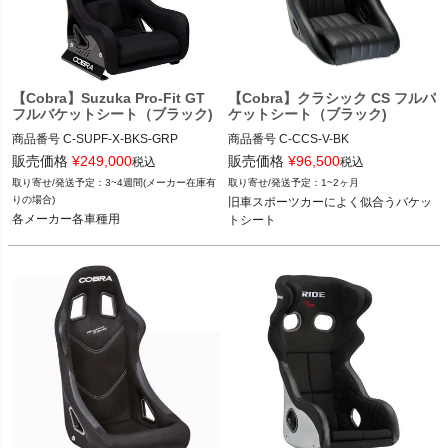
【Cobra】Suzuka Pro-Fit GT
【Cobra】クラシック CS フルバ
フルバケットシート（ブラック)
ケットシート（ブラック)
商品番号
C-SUPF-X-BKS-GRP

商品番号
C-CCS-V-BK

C_SUPF-X-BKS-GRP

C_CCS-V-BK

販売価格
¥
249,000
販売価格
¥
96,500
税込
税込
3~4週間(メーカー在庫有
1~2ヶ月
12FVD  "FVD 521 9XX 01SGT"

12VIVID"C CCS-V-BK"
りの場合)
旧車スポーツカーによく似合うバケッ
12VIVID"C SUPF-X-BKS-GRP"
各メーカー各車種用
トシート