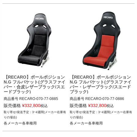
【RECARO】ポールポジション
【RECARO】ポールポジション
N.G フルバケット(グラスファイ
N.G フルバケット(グラスファイ
バー・合皮レザーブラック/スエ
バー・レザーブラック/スエード
ードブラック)
ブラック)
商品番号
RECARO-070-77-0885

商品番号
RECARO-070-77-0886

RECARO-070_77_0885

RECARO-070_77_0886

販売価格
¥
332,800
販売価格
¥
332,800
税込
税込
3~4週間(メーカー在庫有
3~4週間(メーカー在庫有
12TGW"RECARO-070.77.0885"
12TGW"RECARO-070.77.0886"
りの場合)
りの場合)
各メーカー各車種用
各メーカー各車種用