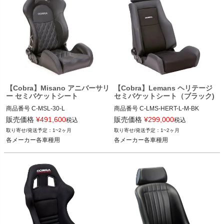
【Cobra】Misano アニバーサリ
【Cobra】Lemans ヘリテージ
ー セミバケットシート
セミバケットシート（ブラック)
商品番号
C-MSL-30-L

商品番号
C-LMS-HERT-L-M-BK

C_MSL-30-L

C_LMS-HERT-L-M-BK

販売価格
¥
491,600
販売価格
¥
299,000
税込
税込
1~2ヶ月
1~2ヶ月
12VIVID"C MSL-30-L"
12VIVID"C LMS-HERT-L-M-BK"
各メーカー各車種用
各メーカー各車種用