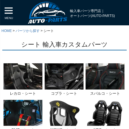
輸入車パーツ専門店｜
オートパーツ(AUTO-PARTS)
MENU
HOME
パーツから探す
シート
シート 輸入車カスタムパーツ
レカロ・シート
コブラ・シート
スパルコ・シート
く
く
く