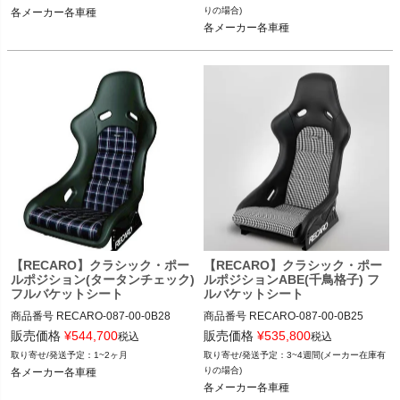
087-00-0B26

087-00-0B26

りの場合)
各メーカー各車種
各メーカー各車種
12VIVID"087.00.0B26"
12VIVID"087.00.0B26"
【RECARO】クラシック・ポー
【RECARO】クラシック・ポー
ルポジション(タータンチェック)
ルポジションABE(千鳥格子) フ
フルバケットシート
ルバケットシート
商品番号
RECARO-087-00-0B28

商品番号
RECARO-087-00-0B25

RECARO-087.00.0B28

RECARO-087.00.0B25

販売価格
¥
544,700
販売価格
¥
535,800
税込
税込
1~2ヶ月
3~4週間(メーカー在庫有
087-00-0B28

087-00-0B25

りの場合)
各メーカー各車種
各メーカー各車種
12VIVID"087.00.0B28"
12VIVID"087.00.0B25"