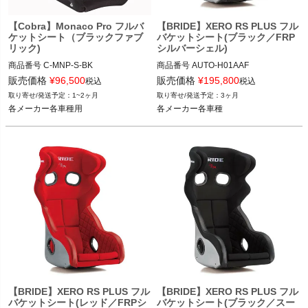
【Cobra】Monaco Pro フルバ
【BRIDE】XERO RS PLUS フル
ケットシート（ブラックファブ
バケットシート(ブラック／FRP
リック)
シルバーシェル)
商品番号
C-MNP-S-BK

商品番号
AUTO-H01AAF

C_MNP-S-BK

販売価格
¥
96,500
販売価格
¥
195,800
税込
税込
ブラック品番：H01AAF

1~2ヶ月
3ヶ月
12VIVID"C MNP-S-BK"
各メーカー各車種用
各メーカー各車種
各メーカー各車種
【BRIDE】XERO RS PLUS フル
【BRIDE】XERO RS PLUS フル
バケットシート(レッド／FRPシ
バケットシート(ブラック／スー