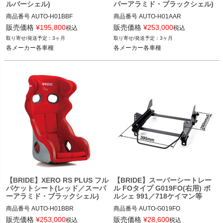
ルバーシェル)
パーアラミド・ブラックシェル)
商品番号
AUTO-H01BBF

商品番号
AUTO-H01AAR

販売価格
¥
195,800
販売価格
¥
253,000
税込
税込
レッド品番：H01AAF

ブラック品番：H01AAR

3ヶ月
3ヶ月
各メーカー各車種
各メーカー各車種
各メーカー各車種
各メーカー各車種
【BRIDE】XERO RS PLUS フル
【BRIDE】スーパーシートレー
バケットシート(レッド／スーパ
ル FOタイプ G019FO(右用) ポ
ーアラミド・ブラックシェル)
ルシェ 991／718ケイマン等
商品番号
AUTO-H01BBR

商品番号
AUTO-G019FO

販売価格
¥
253,000
販売価格
¥
28,600
税込
税込