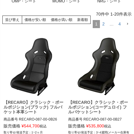
OMP・シート
MOMO・シート
NRG・シート
く
70
件中
1
-
20
件表示
く
並び替え
価格が安い順
価格が高い順
新着順
1
2
…
4
く
【RECARO】クラシック・ポー
【RECARO】クラシック・ポー
ルポジション(ブラック) フルバ
ルポジション(コーデュロイ) フ
ケット本革シート
ルバケットシート
商品番号
RECARO-087-00-0B26

商品番号
RECARO-087-00-0B27

RECARO-087.00.0B26

RECARO-087.00.0B27

販売価格
¥
544,700
販売価格
¥
535,800
税込
税込
1~2ヶ月
3~4週間(メーカー在庫有