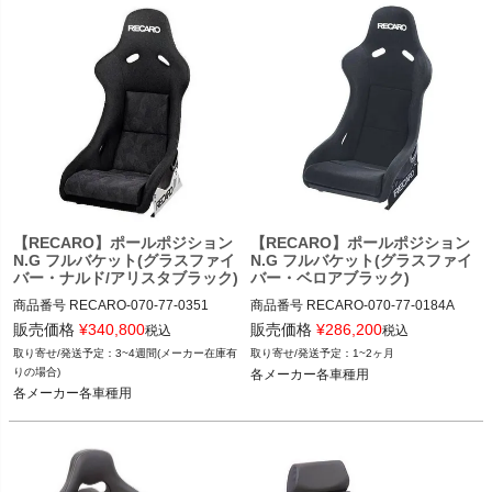
【RECARO】ポールポジション
【RECARO】ポールポジション
N.G フルバケット(グラスファイ
N.G フルバケット(グラスファイ
バー・ナルド/アリスタブラック)
バー・ベロアブラック)
商品番号
RECARO-070-77-0351

商品番号
RECARO-070-77-0184A

RECARO-070_77_0351

RECARO-070_77_0184A

販売価格
¥
340,800
販売価格
¥
286,200
税込
税込
3~4週間(メーカー在庫有
1~2ヶ月
12TGW"RECARO-070.77.0351"
12TGW"RECARO-070.77.0184A"
りの場合)
各メーカー各車種用
各メーカー各車種用