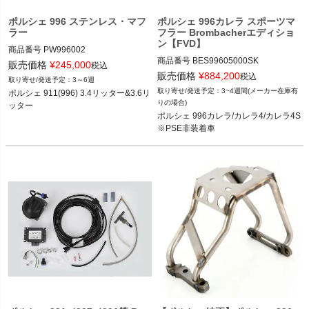
く
ポルシェ 996 ステンレス・マフ
ポルシェ 996カレラ スポーツマ
ラー
フラー Brombacherエディショ
ン【FVD】
く
商品番号
PW996002

商品番号
BES99605000SK

PW996002
販売価格
¥
245,000
税込
く
BES99605000SK

販売価格
¥
884,200
税込
3～6週
3~4週間(メーカー在庫有
ポルシェ 911(996) 3.4リッター&3.6リ
12FVD：BES 996 050 00SK

りの場合)
ッター
ポルシェ 996カレラ/カレラ4/カレラ4S

ポルシェ 996カレラ/カレラ4/カレラ4S 
※PSE非装着車
98-05

※PSE非装着車