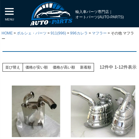
輸入車パーツ専門店｜
オートパーツ(AUTO-PARTS)
MENU
HOME
ポルシェ・パーツ
911(996)
996カレラ
マフラー
その他 マフラ
ー
12
件中
1
-
12
件表示
並び替え
価格が安い順
価格が高い順
新着順
く
く
く