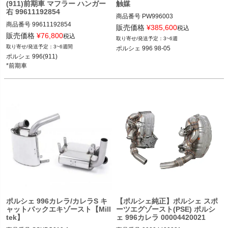
(911)前期車 マフラー ハンガー
触媒
右 99611192854
商品番号
PW996003

商品番号
99611192854

PW996003
販売価格
¥
385,600
税込
販売価格
¥
76,800
税込
3~6週
ポルシェ 996(911) 97-02

3~6週間
ポルシェ 996 98-05
*前期車
ポルシェ 996(911) 

ポルシェ 996カレラ/カレラS キ
【ポルシェ純正】ポルシェ スポ
ャットバックエキゾースト【Mill
ーツエグゾースト(PSE) ポルシ
tek】
ェ 996カレラ 00004420021