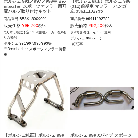
ポルシェ 991／997／996等 Bro
【ポルシェ純正】ポルシェ 996
mbacher スポーツマフラー用可
(911)前期車 マフラー ハンガー
変バルブ取り付けキット
左 99611192755
商品番号
BESKLS000001

商品番号
99611192755

BESKLS000001

販売価格
¥
95,700
販売価格
¥
92,200
税込
税込
ポルシェ 996(911) 97-02

3~4週間(メーカー在庫有
3~6週間
12FVD：BES KLS 000 001

*前期車
りの場合)
ポルシェ 996(911) 

ポルシェ 991/997/996/993等

ポルシェ 991/997/996/993等

※Brombacher スポーツマフラー装着
※Brombacher スポーツマフラー装着
車
車
【ポルシェ純正】ポルシェ 996
ポルシェ 996 Xパイプ スポーツ