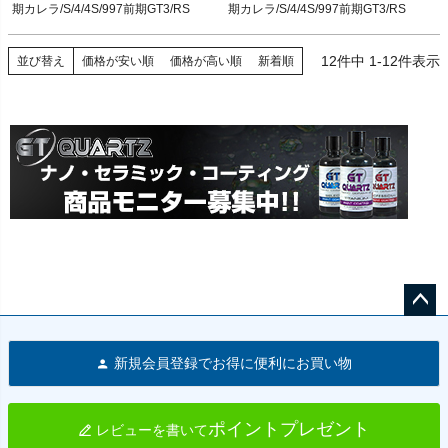
ポルシェ 996後期カレラ/S/4/4S 02-04

ポルシェ 996後期カレラ/S/4/4S 02-04

期カレラ/S/4/4S/997前期GT3/RS
期カレラ/S/4/4S/997前期GT3/RS
ポルシェ 997前期カレラ/S/4/4S 05-08

ポルシェ 997前期カレラ/S/4/4S 05-08

ポルシェ 997前期GT3/RS 06-08

ポルシェ 997前期GT3/RS 06-08

2T14：mag49929
2T14：mag49928
12
件中
1
-
12
件表示
並び替え
価格が安い順
価格が高い順
新着順
ペー
ジト
新規会員登録でお得に便利にお買い物
ップ
へ
ポイントプレゼント
レビューを書いて