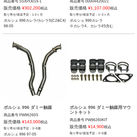
商品番号
SSXPO019-1

商品番号
00004420021

SSXPO019-1
販売価格
¥
302,200
販売価格
¥
1,107,000
税込
税込
ポルシェ 996カレラ 98-05

1-2ヶ月
1~2ヶ月
※カレラ4、カレラ4S含む
ポルシェ 996カレラ/カレラS(C2&C4) 
ポルシェ 996カレラ

98-05
※カレラ4、カレラ4S含む
ポルシェ 996 ダミー触媒
ポルシェ 996 ダミー触媒用マウ
ントキット
商品番号
PW96260S

商品番号
PW96260KIT

PW96260S
販売価格
¥
143,000
税込
PW96260KIT
販売価格
¥
14,900
税込
3~6週
3~6週
ポルシェ 996 97-05
