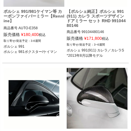
く
ポルシェ 991/981ケイマン等 カ
【ポルシェ純正】ポルシェ 991
ーボンファイバーミラー【Rennl
(911) カレラ スポーツデザイン
く
ine】
ドアミラー セット RHD 991044
80146
商品番号
AUTO-E358

く
商品番号
99104480146

販売価格
¥
180,400
税込
販売価格
¥
171,800
12REN"E358"

税込
3-6週間
3~6週間
ポルシェ 991

ポルシェ 991(911) カレラ／カレラS 1
ポルシェ 991 12-19

ポルシェ 991(911) カレラ／カレラS 

ポルシェ 981ボクスター/ケイマン
3-18

ポルシェ 981ボクスター/ケイマン 12-
*2013年8月以降モデル
*2013年8月以降モデル
16