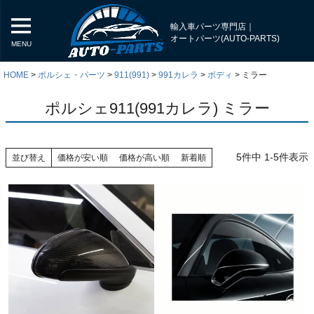
輸入車パーツ専門店｜
オートパーツ(AUTO-PARTS)
MENU
HOME
ポルシェ・パーツ
911(991)
991カレラ
ボディ
ミラー
ポルシェ911(991カレラ) ミラー
5
件中
1
-
5
件表示
並び替え
価格が安い順
価格が高い順
新着順
く
く
く