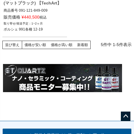
(マットブラック) 【TechArt】
商品番号
091-121-849-009

091-121-849-009

販売価格
¥
440,500
税込
1~2ヶ月
12VIVID"091.121.849.009"
ポルシェ 991各種 12-19
5
件中
1
-
5
件表示
並び替え
価格が安い順
価格が高い順
新着順
ペー
ジト