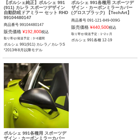
【ポルシェ純正】ポルシェ 991
ポルシェ 991各種用 スポーツデ
(911) カレラ スポーツデザイン
ザイン・カーボンミラーカバー
自動防眩ドアミラー セット RHD
(グロスブラック) 【TechArt】
99104480147
商品番号
091-121-849-009G

商品番号
99104480147

091-121-849-009G

販売価格
¥
440,500
税込
販売価格
¥
192,800
税込
1~2ヶ月
12VIVID"091.121.849.009G"
3~6週間
ポルシェ 991各種 12-19
ポルシェ 991(911) カレラ／カレラS 1
ポルシェ 991(911) カレラ／カレラS 

3-18

*2013年8月以降モデル
*2013年8月以降モデル
ポルシェ 991各種用 スポーツデ
ザイン・カーボンミラーカバー