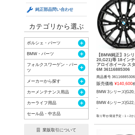
純正部品問い合わせ
カテゴリから選ぶ
開く
ポルシェ・パーツ
開く
BMW・パーツ
【BMW純正】3シリ
20,G21)等 18イン
アロイホイール スタ
フォルクスワーゲン・パー
開く
6M 36116885306
ツ
商品番号
36116885306

開く
メーカーから探す
36116885306

販売価格
¥
140,600
開く
カーメンテナンス用品
BMW 3シリーズ(G20,G
BMW 3シリーズ(G20,G21
-

BMW 4シリーズ(G22,G23
開く
カーライフ用品
BMW 4シリーズ(G22,G
-
セール品・中古品
1～2か
業販取引について