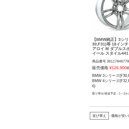
【BMW純正】3シリ
30,F31)等 18イン
アロイ M ダブルス
イール スタイル441 
846779
商品番号
36117846779

36117846779

販売価格
¥
126,900
BMW 3シリーズ(F30,F3
BMW 3シリーズ(F30,F31)
BMW 4シリーズ(F32,F
BMW 4シリーズ(F32,F33
6)
3-20
1～2か
並び替え
価格が安い