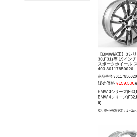
【BMW純正】3シリ
30,F31)等 19イン
スポークホイール 
403 36117850020
商品番号
36117850020

36117850020

販売価格
¥
159,500
BMW 3シリーズ(F30,F3
BMW 3シリーズ(F30,F31)
BMW 4シリーズ(F32,F
BMW 4シリーズ(F32,F33
6)
3-20
1～2か