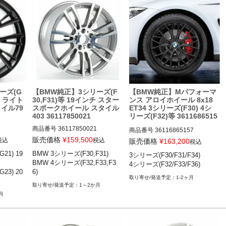
ーズ(G
【BMW純正】3シリーズ(F
【BMW純正】Mパフォーマ
チ ライト
30,F31)等 19インチ スター
ンス アロイホイール 8x18
イル79
スポークホイール スタイル
ET34 3シリーズ(F30) 4シ
403 36117850021
リーズ(F32)等 3611686515
7
商品番号
36117850021

商品番号
36116865157

36117850021

販売価格
¥
159,500
36116865157

税込
税込
販売価格
¥
163,200
税込
21) 19
BMW 3シリーズ(F30,F31)

3シリーズ(F30/F31/F34)

) 19-

BMW 3シリーズ(F30,F31) 12-19

3シリーズ(F30/F31/F34) 12-19

BMW 4シリーズ(F32,F33,F3
4シリーズ(F32/F33/F36)
) 20-
BMW 4シリーズ(F32,F33,F36) 1
4シリーズ(F32/F33/F36) 13-20
23) 20
6)
3-20
1-2ヶ月
1～2か月
月