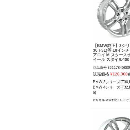
【BMW純正】3シリ
30,F31)等 18イン
アロイ M スタース
イール スタイル400 
845880
商品番号
36117845880

36117845880

販売価格
¥
126,900
BMW 3シリーズ(F30,F3
BMW 3シリーズ(F30,F31)
BMW 4シリーズ(F32,F
BMW 4シリーズ(F32,F33
6)
3-20
1～2か