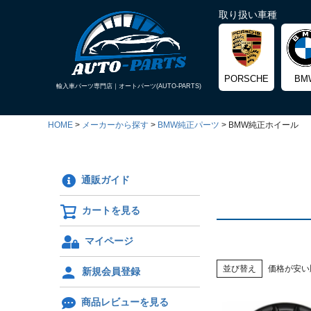
取り扱い車種
PORSCHE
BM
輸入車パーツ専門店｜
オートパーツ(AUTO-PARTS)
HOME
メーカーから探す
BMW純正パーツ
BMW純正ホイール
通販ガイド
カートを見る
マイページ
並び替え
価格が安い
新規会員登録
商品レビューを見る