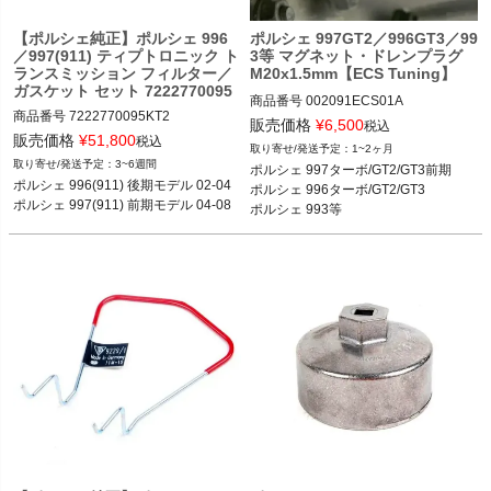
【ポルシェ純正】ポルシェ 996
ポルシェ 997GT2／996GT3／99
／997(911) ティプトロニック ト
3等 マグネット・ドレンプラグ
ランスミッション フィルター／
M20x1.5mm【ECS Tuning】
ガスケット セット 7222770095
商品番号
002091ECS01A

KT2
商品番号
7222770095KT2

002091ECS01A

販売価格
¥
6,500
税込
販売価格
¥
51,800
税込
1~2ヶ月
ポルシェ 996(911) 後期モデル 02-04

ポルシェ 930 75-89

3~6週間
ポルシェ 997ターボ/GT2/GT3前期

ポルシェ 964 89-93

ポルシェ 996(911) 後期モデル 02-04

ポルシェ 996ターボ/GT2/GT3

ポルシェ 993 94-98

ポルシェ 993等
ポルシェ 996ターボ/GT2/GT3 99-05

ポルシェ 997ターボ/GT2/GT3前期 05-
09

ポルシェ 928 78-94

ポルシェ 968 92-95

ポルシェ 944 83-91