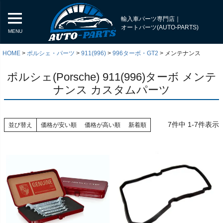
輸入車パーツ専門店｜
オートパーツ(AUTO-PARTS)
MENU
HOME
ポルシェ・パーツ
911(996)
996ターボ・GT2
メンテナンス
ポルシェ(Porsche) 911(996)ターボ メンテ
ナンス カスタムパーツ
7
件中
1
-
7
件表示
並び替え
価格が安い順
価格が高い順
新着順
く
く
く