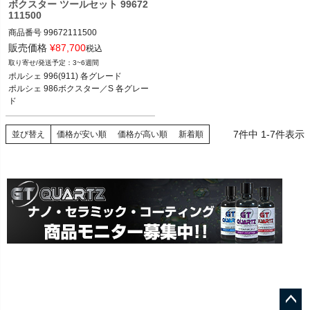
ボクスター ツールセット 99672
16-

111500
ポルシェ 981ケイマン ケイマン／ケイ
マンS 12-16

商品番号
99672111500

ポルシェ 981ボクスター ボクスター／
99672111500

販売価格
¥
87,700
税込
ボクスターS 12-16

3~6週間
ポルシェ 958カイエン カイエン／カイ
ポルシェ 996(911) 各グレード 97-04

ポルシェ 996(911) 各グレード

エンS／カイエン ターボ／カイエンS 
ポルシェ 986ボクスター／S 各グレー
ポルシェ 986ボクスター／S 各グレー
ハイブリッド／GTS 10-18
ド
7
件中
1
-
7
件表示
並び替え
価格が安い順
価格が高い順
新着順