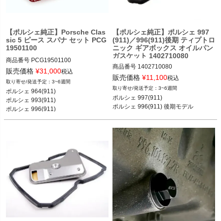
く
く
【ポルシェ純正】Porsche Clas
【ポルシェ純正】ポルシェ 997
sic 5 ピース スパナ セット PCG
(911)／996(911)後期 ティプトロ
19501100
ニック ギアボックス オイルパン
く
ガスケット 1402710080
商品番号
PCG19501100

商品番号
1402710080

販売価格
¥
31,000
税込
販売価格
¥
11,100
ポルシェ 964(911) 89-93

税込
3~6週間
ポルシェ 993(911) 93-97

3~6週間
ポルシェ 964(911) 

ポルシェ 997(911) 04-11

ポルシェ 996(911) 97-04
ポルシェ 997(911) 

ポルシェ 993(911) 

ポルシェ 996(911) 後期モデル 02-04
ポルシェ 996(911) 後期モデル
ポルシェ 996(911)