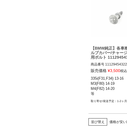
【BMW純正】各車種
ルブカバー/チャー
用ボルト 11129454
商品番号
11129454322

販売価格
¥
3,500
税込
335i(F31,F34) 13-16

M3(F80) 14-19

M4(F82) 14-20

等
1-2ヶ月
並び替え
価格が安い