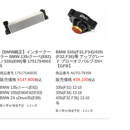
【BMW純正】インタークー
BMW 335i(F31,F34)/435i
ラー BMW 135iクーペ(E82)
(F32,F36)等 アップグレー
／335i(E90)等 1751754003
ド ブローオフバルブ DV+
5
【GFB】
商品番号
17517540035

商品番号
AUTO-T9356

T9356
販売価格
¥
147,800
販売価格
¥
39,100
税込
税込
BMW 135iクーペ(E82) 08-13

BMW 135iクーペ(E82)

335i(F31) 12-15

BMW 335i(E90/E92/E93) 07-13

BMW 335i(E90/E92/E93)

335i(F34) 13-16

BMW Z4 sDrive35i(E89) 09-16

435i(F32,F36) 13-16

等
1-2ヶ月
1-2ヶ月