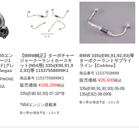
N55エン
【BMW純正】ターボチャー
BMW 335i(E90,91,92,93)等
ージ1
ジャークーラントホースキ
ターボクーラントサプライ
ド(グレ
ット(N54用) 335i(E90,91,9
ライン【Cohline】
rgas
2,93)等 11537558899K1
商品番号
11537558899

商品番号
11537558899K1

11537558899
1PWGNE
販売価格
¥
26,600
税込
11537558899K1
販売価格
¥
106,200
税込
税込
335i(E90,91,92,93) 05-09

NEW-NoF
335i(E90,92,93) 07-10*等

135i(E82) 08-09等
1-PWG-N
1-2ヶ月
*N54エンジン搭載車
1-2ヶ月