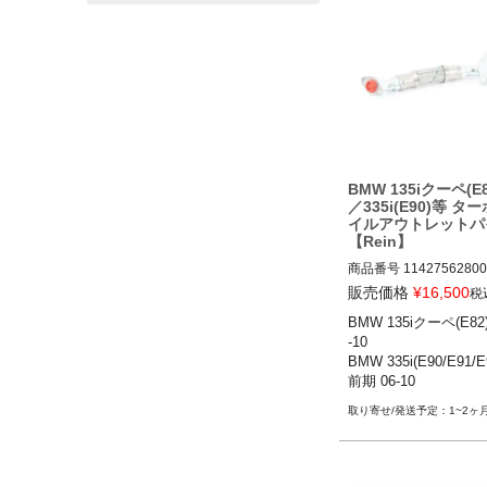
BMW 135iクーペ(E
／335i(E90)等 タ
イルアウトレットパ
【Rein】
商品番号
11427562800
販売価格
¥
16,500
税
BMW 135iクーペ(E82)
BMW 135iクーペ(E82
0

-10

BMW 335i(E90/E91/E9
BMW 335i(E90/E91/E
期 06-10

前期 06-10

BMW Z4 sDrive35i/is(E
BMW Z4 sDrive35i/is(
6
1~2ヶ
16