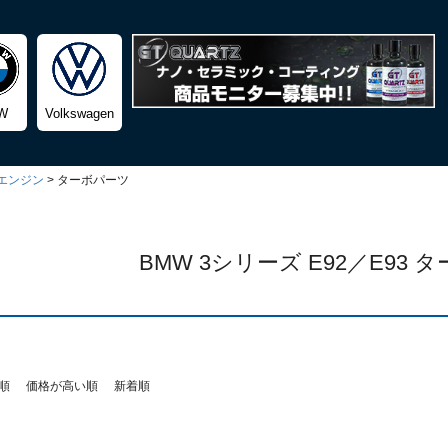
検索
W
Volkswagen
エンジン
ターボパーツ
BMW 3シリーズ E92／E93 
順
価格が高い順
新着順