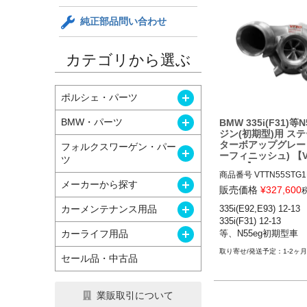
純正部品問い合わせ
カテゴリから選ぶ
開く
ポルシェ・パーツ
開く
BMW・パーツ
BMW 335i(F31)等
ジン(初期型)用 ステ
ターボアップグレー
フォルクスワーゲン・パー
開く
ーフィニッシュ) 【Va
ツ
Turbo】
商品番号
VTTN55STG
開く
メーカーから探す
WN

販売価格
¥
327,600
VTT-N55-STG1-PWG-
開く
カーメンテナンス用品
335i(E92,E93) 12-13

inish

335i(F31) 12-13

12BMR"VTT-N55-STG
開く
カーライフ用品
等、N55eg初期型車
EW"

Finish: No finishing
1-2ヶ月
セール品・中古品
業販取引について