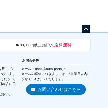
ペー
ジト
送料無料
30,000円以上ご購入で
ップ
へ
お問合せ先
を期してお
メール
shop@auto-parts.jp
ございまし
メールの返信につきましては、3営業日以内に
絡ください。
させていただいております。
着後10日
お問い合わせはこちら
ださい。