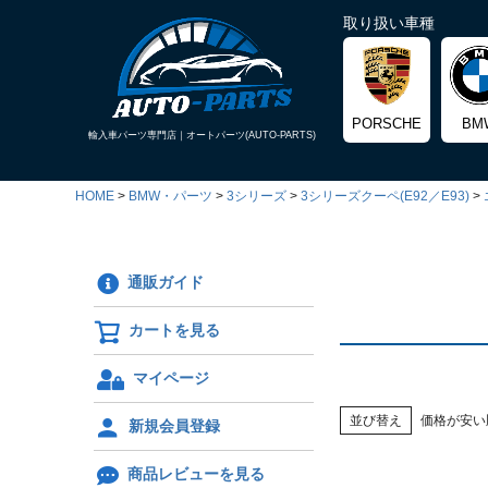
取り扱い車種
PORSCHE
BM
輸入車パーツ専門店｜
オートパーツ(AUTO-PARTS)
HOME
BMW・パーツ
3シリーズ
3シリーズクーペ(E92／E93)
通販ガイド
カートを見る
マイページ
並び替え
価格が安い
新規会員登録
商品レビューを見る