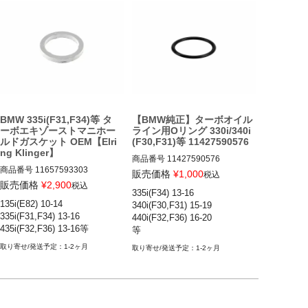
BMW 335i(F31,F34)等 タ
【BMW純正】ターボオイル
ーボエキゾーストマニホー
ライン用Oリング 330i/340i
ルドガスケット OEM【Elri
(F30,F31)等 11427590576
ng Klinger】
商品番号
11427590576

商品番号
11657593303

11427590576
販売価格
¥
1,000
税込
11657593303
販売価格
¥
2,900
税込
335i(F34) 13-16

135i(E82) 10-14

340i(F30,F31) 15-19

335i(F31,F34) 13-16

440i(F32,F36) 16-20

435i(F32,F36) 13-16等
等
1-2ヶ月
1-2ヶ月