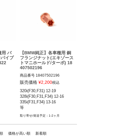
用 バ
【BMW純正】各車種用 銅
ジパイプ
フランジナット(エキゾース
322
トマニホールド/ターボ) 18
407502196
商品番号
18407502196

18407502196
販売価格
¥
2,200
税込
320i(F30,F31) 12-19

328i(F30,F31,F34) 12-16

335i(F31,F34) 13-16

1-2ヶ月
順
価格が高い順
新着順