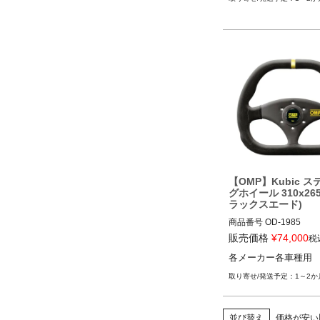
【OMP】Kubic 
グホイール 310x26
ラックスエード)
商品番号
OD-1985

販売価格
¥
74,000
税
12ECS"OD/1985"
各メーカー各車種用
1～2か
並び替え
価格が安い