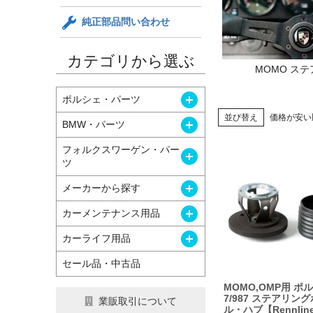
純正部品問い合わせ
カテゴリから選ぶ
MOMO ス
開く
ポルシェ・パーツ
並び替え
価格が安い
開く
BMW・パーツ
フォルクスワーゲン・パー
開く
ツ
開く
メーカーから探す
開く
カーメンテナンス用品
開く
カーライフ用品
セール品・中古品
MOMO,OMP用 ポ
7/987 ステアリン
業販取引について
ル・ハブ【Rennlin