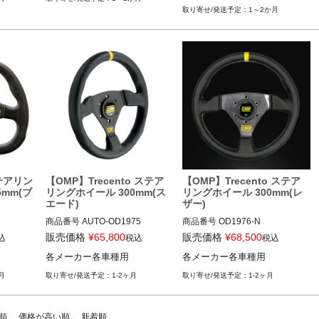
1～2か月
ステアリン
【OMP】Trecento ステア
【OMP】Trecento ステア
5mm(ブ
リングホイール 300mm(ス
リングホイール 300mm(レ
エード)
ザー)
商品番号
AUTO-OD1975

商品番号
OD1976-N

OD1975

OD1976_N

販売価格
¥
65,800
販売価格
¥
68,500
込
税込
税込
各メーカー各車種用
各メーカー各車種用
12ECS"OD/1975"
12ECS"OD/1976/N"
月
1-2ヶ月
1-2ヶ月
順
価格が高い順
新着順