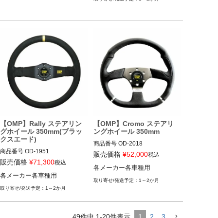
【OMP】Rally ステアリン
【OMP】Cromo ステアリ
グホイール 350mm(ブラッ
ングホイール 350mm
クスエード)
商品番号
OD-2018

商品番号
OD-1951

販売価格
¥
52,000
税込
12ECS"OD/2018"
販売価格
¥
71,300
税込
各メーカー各車種用
12ECS"OD/1951"
各メーカー各車種用
1～2か月
1～2か月
49
件中
1
-
20
件表示
1
2
3