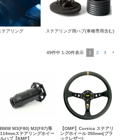
 ステアリング
ステアリング用ハブ(車種専用含む)
49
件中
1
-
20
件表示
1
2
3
BMW M3(F80) M2(F87)等
【OMP】Corsica ステアリ
114mmステアリングホイー
ングホイール 350mm(ブラ
ルハブ【KMP】
ックレザー)