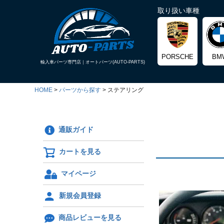
取り扱い車種
PORSCHE
BM
輸入車パーツ専門店｜
オートパーツ(AUTO-PARTS)
HOME
パーツから探す
ステアリング
通販ガイド
カートを見る
マイページ
新規会員登録
商品レビューを見る