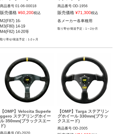
商品番号
01-06-00018

商品番号
OD-1956

01_06_00018

販売価格
¥
60,200
販売価格
¥
71,300
税込
税込
12ECS"OD/1956"
M2(F87) 16-

各メーカー各車種用
12BMR"01.06.00018"
M3(F80) 14-19

1～2か月
M4(F82) 14-20等
1-2ヶ月
【OMP】Velocita Superle
【OMP】Targa ステアリン
ggero ステアリングホイー
グホイール 330mm(ブラッ
ル 350mm(ブラックスエー
クスエード)
ド)
商品番号
OD-2005

商品番号
OD-2020
