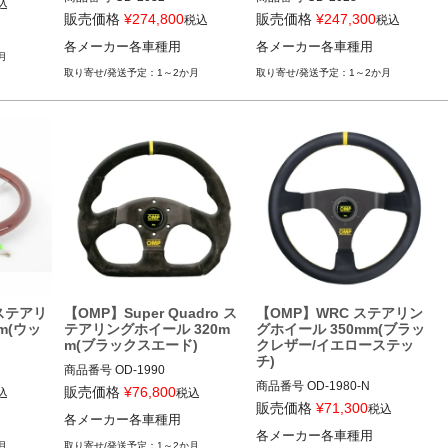
込
販売価格
¥
274,800
販売価格
¥
247,300
税込
税込
12ECS"OD/2032"
12ECS"OD/2028"
各メーカー各車種用
各メーカー各車種用
月
1～2か月
1～2か月
 ステアリ
【OMP】Super Quadro ス
【OMP】WRC ステアリン
m(ウッ
テアリングホイール 320m
グホイール 350mm(ブラッ
m(ブラックスエード)
クレザー/イエローステッ
チ)
商品番号
OD-1990

商品番号
OD-1980-N

販売価格
¥
76,800
込
税込
12ECS"OD/1990"
販売価格
¥
71,300
税込
各メーカー各車種用
12ECS"OD/1980/N"
各メーカー各車種用
月
1～2か月