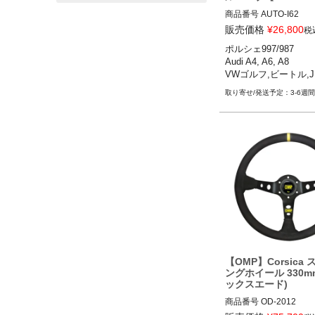
商品番号
AUTO-I62

I62

販売価格
¥
26,800
税
ポルシェ997/987

Audi A4, A6, A8

VWゴルフ,ビートル,J
3-6週間
【OMP】Corsica
ングホイール 330m
ックスエード)
商品番号
OD-2012
