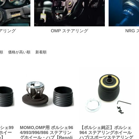
テアリング
OMP ステアリング
NRG
順
価格が高い順
新着順
ルシェ99
MOMO,OMP用 ポルシェ96
【ポルシェ純正】ポルシェ
グホイー
4/993/996/986 ステアリン
964 ステアリングホイール
e】
グホイール・ハブ【Rennli
ハブ(スポーツステアリング