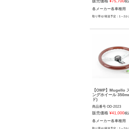
販売価格
¥
75,700
税
12ECS"OD/2012"
各メーカー各車種用
1～2か
【OMP】Mugello
ングホイール 350m
ド)
商品番号
OD-2023

OD_2023

販売価格
¥
41,000
税
各メーカー各車種用
12ECS"OD/2023"
1～2か