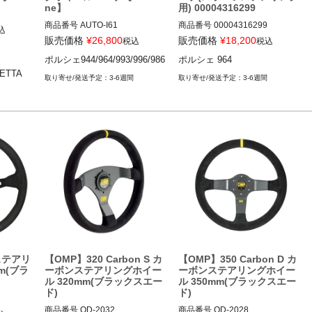
ne】
用) 00004316299
商品番号
AUTO-I61

商品番号
00004316299

込
I61

00004316299

販売価格
¥
26,800
販売価格
¥
18,200
税込
税込
ポルシェ944/964/993/996/986
ポルシェ 964
掲載画像はMPI製

ETTA
https://www.pelicanparts.com/M
3-6週間
3-6週間
ore_Info/MPIHV0102.htm?pn=M
PI-H-V01-02&SVSVSI=944M&D
ID=165096

ポルシェ 964 89-93

 ステアリ
【OMP】320 Carbon S カ
【OMP】350 Carbon D カ
m(ブラ
ーボンステアリングホイー
ーボンステアリングホイー
ル 320mm(ブラックスエー
ル 350mm(ブラックスエー
ド)
ド)
商品番号
OD-2032

商品番号
OD-2028
