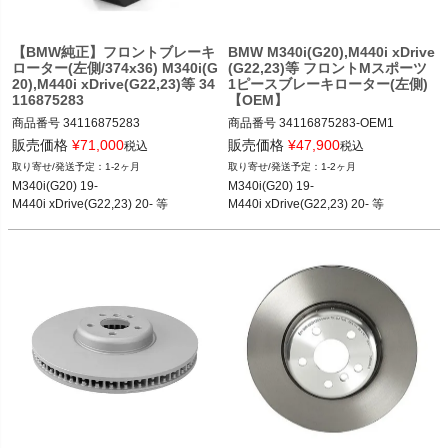
【BMW純正】フロントブレーキ
BMW M340i(G20),M440i xDrive
ローター(左側/374x36) M340i(G
(G22,23)等 フロントMスポーツ
20),M440i xDrive(G22,23)等 34
1ピースブレーキローター(左側)
116875283
【OEM】
商品番号
34116875283

商品番号
34116875283-OEM1

34116875283
販売価格
¥
71,000
販売価格
¥
47,900
税込
税込
12BMR：34116875283.OEM1
1-2ヶ月
1-2ヶ月
M340i(G20) 19-

M340i(G20) 19-

M440i xDrive(G22,23) 20- 等
M440i xDrive(G22,23) 20- 等