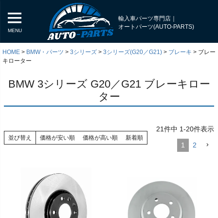
輸入車パーツ専門店｜
オートパーツ(AUTO-PARTS)
MENU
HOME
BMW・パーツ
3シリーズ
3シリーズ(G20／G21)
ブレーキ
ブレー
キローター
BMW 3シリーズ G20／G21 ブレーキロー
ター
21
件中
1
-
20
件表示
並び替え
価格が安い順
価格が高い順
新着順
1
2
く
く
く