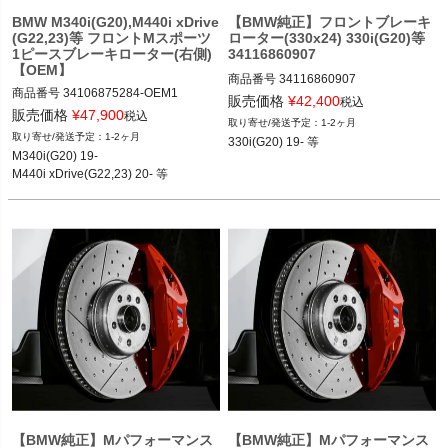
BMW M340i(G20),M440i xDrive
【BMW純正】フロントブレーキ
(G22,23)等 フロントMスポーツ
ローター(330x24) 330i(G20)等
1ピースブレーキローター(右側)
34116860907
【OEM】
商品番号
34116860907

商品番号
34106875284-OEM1

34116860907
販売価格
¥
42,400
税込
販売価格
¥
47,900
税込
1-2ヶ月
12BMR：34106875284.OEM1
1-2ヶ月
330i(G20) 19- 等
M340i(G20) 19-

M440i xDrive(G22,23) 20- 等
【BMW純正】Mパフォーマンス
【BMW純正】Mパフォーマンス