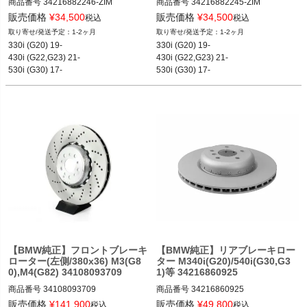
商品番号
34216882246-ZIM

商品番号
34216882245-ZIM

34216882246_Zim

34216882245_Zim

販売価格
¥
34,500
販売価格
¥
34,500
税込
税込
Bimmerでの検索の際は"3421688224
1-2ヶ月
1-2ヶ月
6.Zim"

Bimmerでの検索の際は"3421688224
330i (G20) 19-

330i (G20) 19-

114
5.Zim"
430i (G22,G23) 21-

430i (G22,G23) 21-

530i (G30) 17-

530i (G30) 17-

Z4 M30i (G29) 19-
Z4 M30i (G29) 19-
【BMW純正】フロントブレーキ
【BMW純正】リアブレーキロー
ローター(左側/380x36) M3(G8
ター M340i(G20)/540i(G30,G3
0),M4(G82) 34108093709
1)等 34216860925
商品番号
34108093709

商品番号
34216860925

34108093709
34216860925
販売価格
¥
141,900
販売価格
¥
49,800
税込
税込