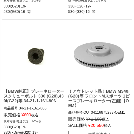
1-2ヶ月
1-2ヶ月
330i(G20) 19-

330i(G20) 19-

530i(G30) 16- 等
530i(G30) 16- 等
【BMW純正】ブレーキローター
！アウトレット品！BMW M340i
スクリューボルト 330i(G20),43
(G20)等 フロントMスポーツ 1ピ
0i(G22)等 34-21-1-161-806
ースブレーキローター(左側)【O
EM】
商品番号
34-21-1-161-806

商品番号
OUT34116875283-OEM1

34-21-1-161-806

販売価格
¥
600
税込
販売価格
¥
41,100
税込
1-2ヶ月
元品番：34106875284-OEM1

メーカー品番：34211161806

SALE価格
¥
20,550
税込
330i(G20) 19- 

330i xDrive(G20) 19-  

12BMR：34116875283.OEM1