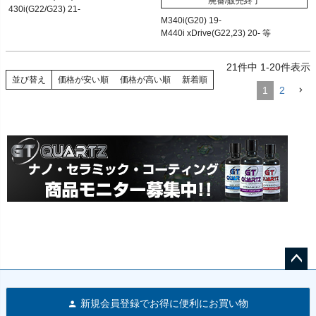
廃番/販売終了
12BMR"34 21 1 161 806"
430i(G22/G23) 21- 

M340i(G20) 19-

430i xDrive(G22/G23) 21- 等 
M440i xDrive(G22,23) 20- 等
21
件中
1
-
20
件表示
並び替え
価格が安い順
価格が高い順
新着順
1
2
ペー
ジト
新規会員登録でお得に便利にお買い物
ップ