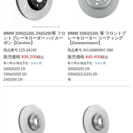
く
く
く
BMW 330i(G20) Z4(G29)等 フロ
BMW 330i(G20) 等 フロントブ
ントブレーキローター ハイカー
レーキローター コーティング
ボン【Centric】
【Zimmermann】
商品番号
125-34195

商品番号
34116860907-ZIM

125_34195

34116860907_Zim

販売価格
¥
36,200
販売価格
¥
40,400
税込
税込
12MMR"125.34195"
12MMR"34116860907.Zim"
1-2ヶ月
1-2ヶ月
330i(G20) 19-

330i(G20) 19-

330e(G20) 20-

430i(G22,G23) 20-

Z4(G29) 19-
