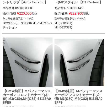
ントリップ【Auto Tecknic】
ト(MPスタイル)【CT Carbon】
商品番号
BM-0028-G80

商品番号
AUTO-CT458

BM-0028-G80

CT458

販売価格
¥
220,000
販売価格
¥
222,900
税込
税込
1-2ヶ月
1~2ヶ月
12VIVID "BM-0028", OPTION: COATIN
M3(G80/G81) 21-

BMW 3シリーズ (G80) M3／M3コンペ
M3(G80/G81)

G-NO  VEHICLE-G80 M3

M4(G82/G83) 21-
ティション
M4(G82/G83)
BMW 3シリーズ (G80) M3／M3コンペ
ティション 20-
【BMW純正】Mパフォーマンス
【BMW純正】Mパフォーマンス
カーボン フロントカナード(右
カーボン フロントカナード(左
側) M3(G80),M4(G82) 51115A0
側) M3(G80),M4(G82) 51115A0
8FE9
8FF9