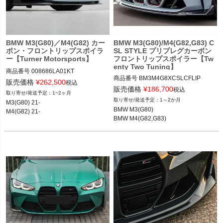
く
く
BMW M3(G80)／M4(G82) カー
BMW M3(G80)/M4(G82,G83) C
く
ボン・フロントリップスポイラ
SL STYLE プリプレグカーボン
ー【Turner Motorsports】
フロントリップスポイラー【Tw
enty Two Tuning】
商品番号
008686LA01KT

商品番号
BM3M4G8XCSLCFLIP

008686LA01KT

販売価格
¥
262,500
税込
BM3M4G8xCSLCFLIP

販売価格
¥
186,700
税込
1~2ヶ月
M3(G80) 21-

1～2か月
M3(G80) 21-

12TTT"BMW M3/M4 (G80/G82/G83) C
M4(G82) 21-
BMW M3(G80)

M4(G82) 21-
SL STYLE CARBON FIBRE FRONT LI
BMW M4(G82,G83)
P SPOILER"

BMW M3(G80) 21-

BMW M4(G82,G83) 21-