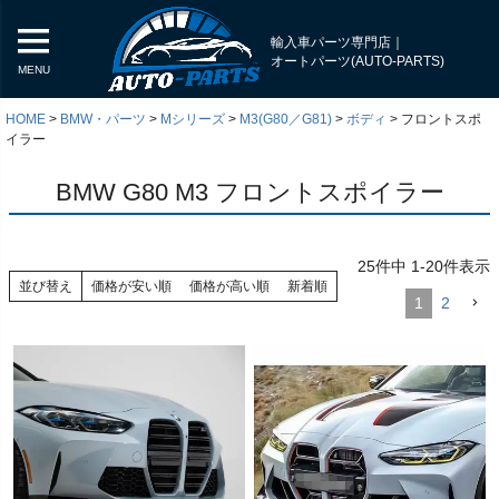
輸入車パーツ専門店｜
オートパーツ(AUTO-PARTS)
MENU
HOME
BMW・パーツ
Mシリーズ
M3(G80／G81)
ボディ
フロントスポ
イラー
BMW G80 M3 フロントスポイラー
25
件中
1
-
20
件表示
並び替え
価格が安い順
価格が高い順
新着順
1
2
く
く
く