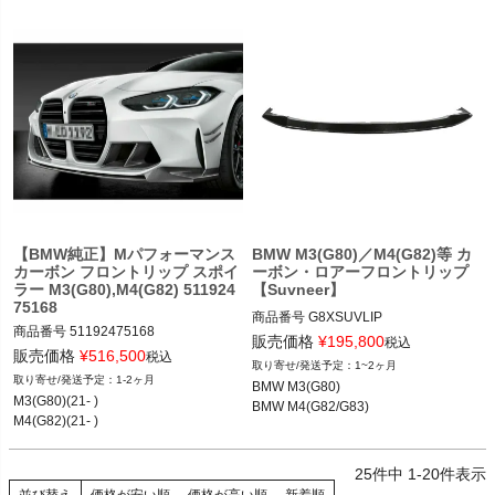
【BMW純正】Mパフォーマンス
BMW M3(G80)／M4(G82)等 カ
カーボン フロントリップ スポイ
ーボン・ロアーフロントリップ
ラー M3(G80),M4(G82) 511924
【Suvneer】
75168
商品番号
G8XSUVLIP

商品番号
51192475168

販売価格
¥
195,800
税込
51192475168
販売価格
¥
516,500
BMW M3(G80) 21-

税込
1~2ヶ月
BMW M4(G82/G83) 21-
1-2ヶ月
BMW M3(G80)

M3(G80)(21- )

BMW M4(G82/G83)
M4(G82)(21- )
25
件中
1
-
20
件表示