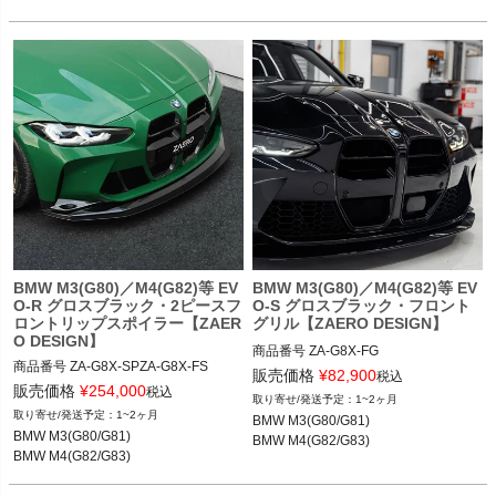
BMW M4(G82/G83) 21-
BMW M3(G80)／M4(G82)等 EV
BMW M3(G80)／M4(G82)等 EV
O-R グロスブラック・2ピースフ
O-S グロスブラック・フロント
ロントリップスポイラー【ZAER
グリル【ZAERO DESIGN】
O DESIGN】
商品番号
ZA-G8X-FG

商品番号
ZA-G8X-SPZA-G8X-FS

販売価格
¥
82,900
税込
販売価格
¥
254,000
12ZER：ZA-G8X-FG

税込
1~2ヶ月
発注時は"ZA-G8X-SP"と"ZA-G8X-F
1~2ヶ月
BMW M3(G80/G81)

S"を同時に発注してください。

BMW M3(G80/G81) 21-

BMW M3(G80/G81)

BMW M4(G82/G83)
BMW M4(G82/G83) 21-
BMW M4(G82/G83)
BMW M3(G80/G81) 21-

BMW M4(G82/G83) 21-