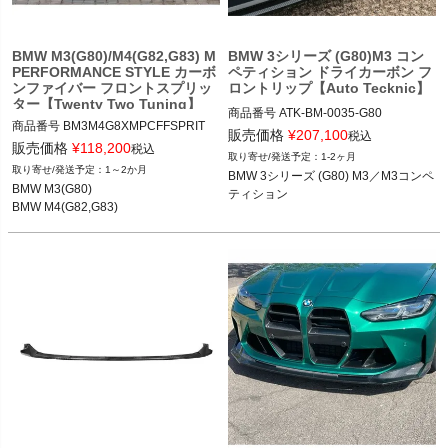
BMW M3(G80)/M4(G82,G83) M
BMW 3シリーズ (G80)M3 コン
PERFORMANCE STYLE カーボ
ペティション ドライカーボン フ
ンファイバー フロントスプリッ
ロントリップ【Auto Tecknic】
ター【Twenty Two Tuning】
商品番号
ATK-BM-0035-G80

商品番号
BM3M4G8XMPCFFSPRIT

ATK-BM-0035-G80

販売価格
¥
207,100
税込
BM3M4G8xMPCFFSPRIT

販売価格
¥
118,200
税込
1-2ヶ月
12VIVID "ATK-BM-0035"

1～2か月
BMW 3シリーズ (G80) M3／M3コンペ
12TTT"BMW M3/M4 (G80/G82/G83) M 
BMW 3シリーズ (G80) M3／M3コンペ
BMW M3(G80)

ティション
PERFORMANCE STYLE CARBON FI
ティション 20-
BMW M4(G82,G83)
BRE FRONT SPLITTERS"

BMW M3(G80) 21-

BMW M4(G82,G83) 21-