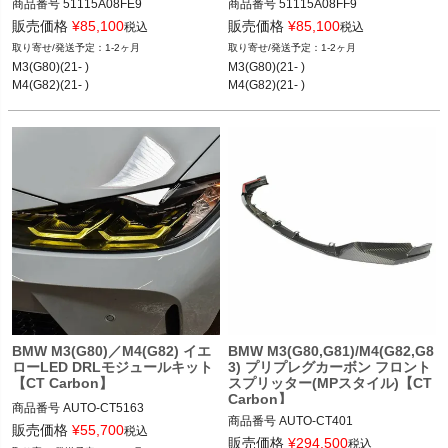
商品番号
51115A08FE9

商品番号
51115A08FF9

51115A08FE9
51115A08FF9
販売価格
¥
85,100
販売価格
¥
85,100
税込
税込
1-2ヶ月
1-2ヶ月
M3(G80)(21- )

M3(G80)(21- )

M4(G82)(21- )
M4(G82)(21- )
BMW M3(G80)／M4(G82) イエ
BMW M3(G80,G81)/M4(G82,G8
ローLED DRLモジュールキット
3) プリプレグカーボン フロント
【CT Carbon】
スプリッター(MPスタイル)【CT
Carbon】
商品番号
AUTO-CT5163

商品番号
AUTO-CT401

CT5163

販売価格
¥
55,700
税込
CT401

販売価格
¥
294,500
税込