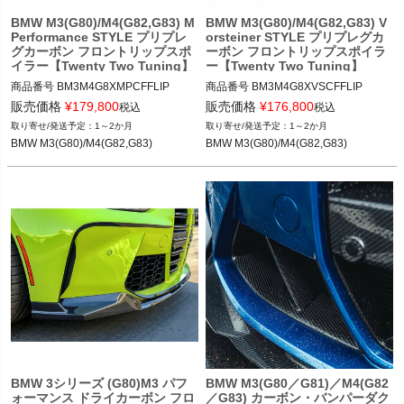
BMW M3(G80)/M4(G82,G83) M
BMW M3(G80)/M4(G82,G83) V
Performance STYLE プリプレ
orsteiner STYLE プリプレグカ
グカーボン フロントリップスポ
ーボン フロントリップスポイラ
イラー【Twenty Two Tuning】
ー【Twenty Two Tuning】
商品番号
BM3M4G8XMPCFFLIP

商品番号
BM3M4G8XVSCFFLIP

BM3M4G8xMPCFFLIP

BM3M4G8xVSCFFLIP

販売価格
¥
179,800
販売価格
¥
176,800
税込
税込
1～2か月
1～2か月
12TTT"BMW M3/M4 (G80/G82/G83) M 
12TTT"BMW M3/M4 (G80/G82/G83) V
BMW M3(G80)/M4(G82,G83)
BMW M3(G80)/M4(G82,G83)
PERFORMANCE STYLE CARBON FI
ORSTEINER STYLE CARBON FIBRE 
BRE FRONT LIP SPOILER"

FRONT LIP SPOILER"

BMW M3(G80) 21-

BMW M3(G80) 21-

BMW M4(G82,G83) 21-
BMW M4(G82,G83) 21-
BMW 3シリーズ (G80)M3 パフ
BMW M3(G80／G81)／M4(G82
ォーマンス ドライカーボン フロ
／G83) カーボン・バンパーダク