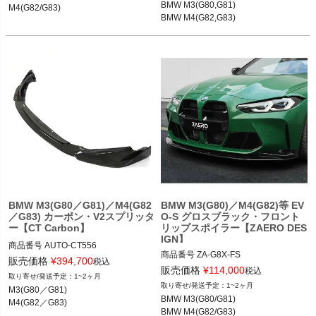
M4(G82/G83) 21-
BMW M3(G80,G81)

M4(G82/G83)
BMW M4(G82,G83) 21-
BMW M4(G82,G83)
BMW M3(G80／G81)／M4(G82
BMW M3(G80)／M4(G82)等 EV
／G83) カーボン・V2スプリッタ
O-S グロスブラック・フロント
ー【CT Carbon】
リップスポイラー【ZAERO DES
IGN】
商品番号
AUTO-CT556

商品番号
ZA-G8X-FS

CT556

販売価格
¥
394,700
税込
販売価格
¥
114,000
税込
1~2ヶ月
12ZER：ZA-G8X-FS

M3(G80／G81) 21-

1~2ヶ月
M3(G80／G81)

M4(G82／G83) 21-
BMW M3(G80/G81)

M4(G82／G83)
BMW M3(G80/G81) 21-

BMW M4(G82/G83)