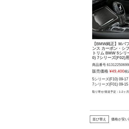
BMW M2コンペティション
1

BMW M3(F80) 13-19

BMW M4(F82) 13-19
【BMW純正】Mパ
ンス カーボン・シ
トリム BMW 5シリ
0) 7シリーズ(F02)
商品番号
61312250699

61312250699

販売価格
¥
49,400
税
5シリーズ(F10) 09-17

5シリーズ(F10) 09-17

7シリーズ(F01) 09-15
7シリーズ(F01) 09-15
1-2ヶ月
並び替え
価格が安い