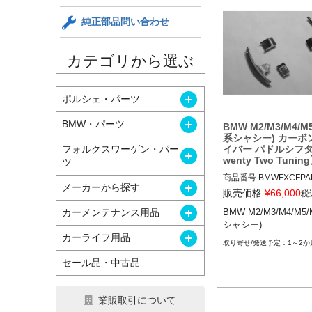
純正部品問い合わせ
カテゴリから選ぶ
開く
ポルシェ・パーツ
開く
BMW・パーツ
BMW M2/M3/M4/M5
系シャシー) カーボ
イバー パドルシフ
フォルクスワーゲン・パー
開く
wenty Two Tunin
ツ
商品番号
BMWFXCFPA
開く
メーカーから探す
2-6

販売価格
¥
66,000
税
BMWFxCFPADDLE_M2-
開く
カーメンテナンス用品
BMW M2/M3/M4/M5/
シャシー)
12TTT"BMW F SERIES
開く
カーライフ用品
CEMENT CARBON FIB
1～2か
DLE SHIFTERS"

セール品・中古品
BMW M2(F87) 14-20

BMW M3(F80) 14-18

業販取引について
BMW M4(F82,F83) 14-1