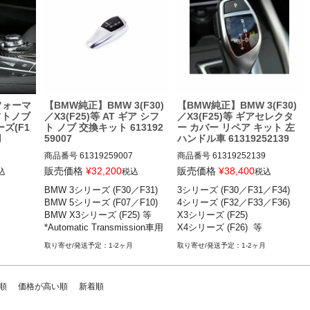
 18-2
フォーマ
【BMW純正】BMW 3(F30)
【BMW純正】BMW 3(F30)
フトノブ
／X3(F25)等 AT ギア シフ
／X3(F25)等 ギアセレクタ
ーズ(F1
ト ノブ 交換キット 613192
ー カバー リペア キット 左
用
59007
ハンドル車 61319252139
商品番号
61319259007

商品番号
61319252139

61319259007

61319252139

販売価格
¥
32,200
販売価格
¥
38,400
込
税込
税込
BMW 3シリーズ (F30／F31)

3シリーズ (F30／F31／F34) 

BMW 2シリーズ (F22／F23) 15-
2シリーズ (F22／F23) 15-22

BMW 5シリーズ (F07／F10) 

4シリーズ (F32／F33／F36) 

22

3シリーズ (F30／F31／F34) 12-
BMW X3シリーズ (F25) 等

X3シリーズ (F25)

BMW 3シリーズ (F30／F31／F3
19

*Automatic Transmission車用
X4シリーズ (F26)  等
4) 12-19

4シリーズ (F32／F33／F36) 14-
BMW 4シリーズ (F32／F33／F3
20

1-2ヶ月
1-2ヶ月
6) 14-20

5シリーズ (F07／F10) 09-16

BMW 5シリーズ (F07／F10) 09-
6シリーズ (F06／F12／F13) 11-
16

19

順
価格が高い順
新着順
BMW 6シリーズ (F06／F12／F1
X3シリーズ (F25) 11-17

3) 11-19

X4シリーズ (F26) 14-18