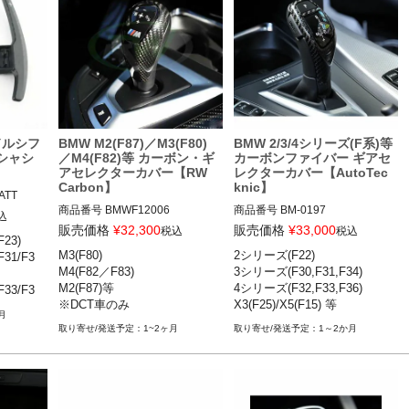
ドルシフ
BMW M2(F87)／M3(F80)
BMW 2/3/4シリーズ(F系)等
Fシャシ
／M4(F82)等 カーボン・ギ
カーボンファイバー ギアセ
アセレクターカバー【RW
レクターカバー【AutoTec
Carbon】
knic】
TT

商品番号
BMWF12006

商品番号
BM-0197

込
bmwf12006

BM-0197

販売価格
¥
32,300
販売価格
¥
33,000
税込
税込
3)

 14-21

M3(F80)

2シリーズ(F22)

31/F3
M2(F87) 16-21

BMW 2シリーズ(F22,F23)

/F34) 1
M4(F82／F83)

3シリーズ(F30,F31,F34)

M3(F80) 14-19

BMW 3シリーズ(F30,F31,F34)

M2(F87)等

4シリーズ(F32,F33,F36)

33/F3
M4(F82/F83) 14-20

BMW 4シリーズ(F32,F33.F36)

/F36) 1
※DCT車のみ
X3(F25)/X5(F15) 等
M5(F10) 12-16

BMW 5シリーズ(F07,F10.F11)

月
F11)等
M6(F06/F12/F13) 12-15

BMW 6シリーズ(F06,F12.F13)

 10-17

1~2ヶ月
1～2か月
X5M(F85) 15-18

BMW 7シリーズ(F01,F02)

 11-19

X6M(F86) 15-18

BMW X3(F25)

BMW X4(F26)

※DCT車のみ
BMW X5(F15)