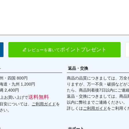
BMW X3シリーズ (F25) 11-17

BMW X4シリーズ (F26) 14-18

*Automatic Transmission車用
ポイントプレゼント
レビューを書いて
料
返品・交換
・四国 800円
商品の品質につきましては、万全
九州 1,200円
りますが、万一不良・破損などが
,400円
たら、商品到着後7日以内にご連
返品・交換につきましては、商品到
送料無料
円以上お買い上げで
以内に弊社までご連絡ください。
目安については、
ご利用ガイド
を
詳しくは
ご利用ガイド
をご利用く
さい。
ジ
サポート