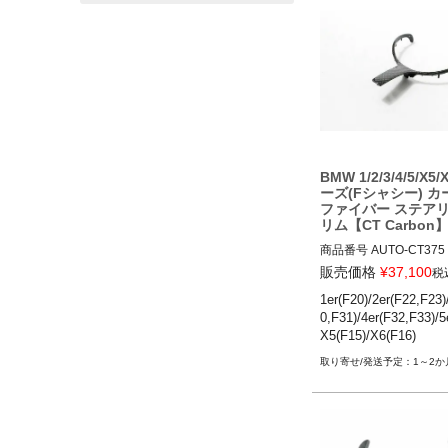
BMW M5(F10) 12-16

BMW M6(F06,F12,F13) 
BMW 1/2/3/4/5/X5
ーズ(Fシャシー) 
ファイバー ステア
リム【CT Carbon
商品番号
AUTO-CT375

CT375

販売価格
¥
37,100
税
1er(F20)/2er(F22,F23)
BMW 1シリーズ(F20)後期
0,F31)/4er(F32,F33)/5
BMW 2シリーズ(F22,F23)
X5(F15)/X6(F16)
BMW 3シリーズ(F30,F31)
BMW 4シリーズ(F32,F33)
1～2か
BMW 5シリーズ(F10) 14
BMW X5(F15) 14-19

BMW X6(F16) 14-19

・M sportステアリン