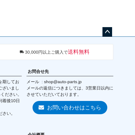
BMW 7シリーズ (F01／F02) 09-
BMW 7シリーズ (F01／F02) 09-
15

15

ペー
ジト
送料無料
30,000円以上ご購入で
ップ
へ
お問合せ先
を期してお
メール
shop@auto-parts.jp
ございまし
メールの返信につきましては、3営業日以内に
絡ください。
させていただいております。
着後10日
お問い合わせはこちら
ださい。
会社概要