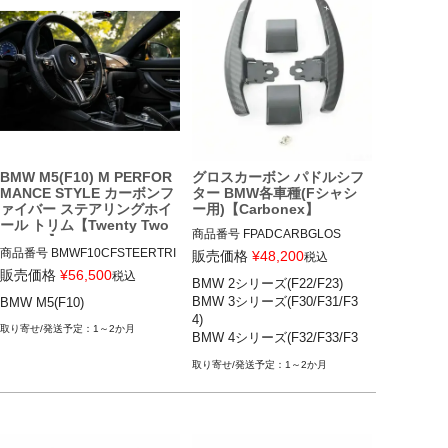
BMW 6シリーズ(F06,F12.F13)

BMW X2(F39)

BMW X3(F25)

BMW X4(F26)

BMW X5 M(F85)

BMW X6 M(F86)

F系シャシー各車種用
BMW M5(F10) M PERFOR
グロスカーボン パドルシフ
MANCE STYLE カーボンフ
ター BMW各車種(Fシャシ
ァイバー ステアリングホイ
ー用)【Carbonex】
ール トリム【Twenty Two
商品番号
FPADCARBGLOS

Tuning】
FPADCARBGLOS

商品番号
BMWF10CFSTEERTRI
販売価格
¥
48,200
税込
M

販売価格
¥
56,500
税込
BMW 2シリーズ(F22/F23)

BMW 2シリーズ(F22/F23) 14-21

BMWF10CFSTEERTRIM

BMW 3シリーズ(F30/F31/F3
BMW M5(F10)
BMW 3シリーズ(F30/F31/F34) 1
4)

2-19

12TTT"BMW (F8X) M PERFOR
1～2か月
BMW 4シリーズ(F32/F33/F3
BMW 4シリーズ(F32/F33/F36) 1
MANCE STYLE CARBON FIBR
6)

3-19

E STEERING WHEEL TRIM"

1～2か月
BMW 5シリーズ(F10/F11)等
BMW 5シリーズ(F10/F11) 10-17

MODEL SELECTION:M5 (F10)

BMW 6シリーズ(F12/F13) 11-19

BMW X2(F39) 18-

BMW M5(F10) 11-16
BMW X3(F25) 11-17
