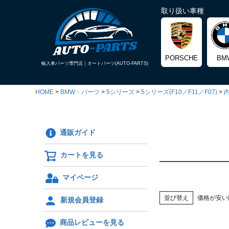
取り扱い車種
PORSCHE
BM
輸入車パーツ専門店｜
オートパーツ(AUTO-PARTS)
HOME
BMW・パーツ
5シリーズ
5シリーズ(F10／F11／F07)
通販ガイド
カートを見る
マイページ
並び替え
価格が安い
新規会員登録
商品レビューを見る