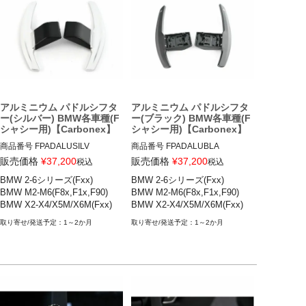
BMW X4(F26) 14-18

BMW M2(F87) 16-20

BMW M2コンペティション 18-2
1

BMW M3(F80) 13-19

BMW M4(F82) 13-19
アルミニウム パドルシフタ
アルミニウム パドルシフタ
ー(シルバー) BMW各車種(F
ー(ブラック) BMW各車種(F
シャシー用)【Carbonex】
シャシー用)【Carbonex】
商品番号
FPADALUSILV

商品番号
FPADALUBLA

FPADALUSILV

FPADALUBLA

販売価格
¥
37,200
販売価格
¥
37,200
税込
税込
BMW 2-6シリーズ(Fxx)

BMW 2-6シリーズ(Fxx)

BMW 2シリーズ(F22,F23)

BMW 2シリーズ(F22,F23)

BMW M2-M6(F8x,F1x,F90)

BMW M2-M6(F8x,F1x,F90)

BMW 3シリーズ(F30,F31)

BMW 3シリーズ(F30,F31)

BMW X2-X4/X5M/X6M(Fxx)
BMW X2-X4/X5M/X6M(Fxx)
BMW 4シリーズ(F32,F33,F36)

BMW 4シリーズ(F32,F33,F36)

BMW 5シリーズ(F10)

BMW 5シリーズ(F10)

1～2か月
1～2か月
BMW 6シリーズ(F12,F13)

BMW 6シリーズ(F12,F13)

BMW M2/M2C(F87)

BMW M2/M2C(F87)

BMW M3(F80)

BMW M3(F80)

BMW M4(F82,F83)

BMW M4(F82,F83)

BMW M5(F10,F90)

BMW M5(F10,F90)

BMW M6(F12,F13)

BMW M6(F12,F13)

BMW X2シリーズ(F39)

BMW X2シリーズ(F39)
