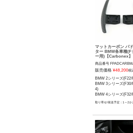
用
マットカーボン パ
ター BMW各車種(
ー用)【Carbonex】
商品番号
FPADCARBMA
FPADCARBMATT

販売価格
¥
48,200
税
BMW 2シリーズ(F22/F2
BMW 2シリーズ(F22/F23)
BMW 3シリーズ(F30/F
BMW 3シリーズ(F30/F31
4)

2-19

BMW 4シリーズ(F32/F
BMW 4シリーズ(F32/F33
6)

3-19

1～2か
BMW 5シリーズ(F10/
BMW 5シリーズ(F10/F11)
BMW 6シリーズ(F12/F13)
BMW X2(F39) 18-

BMW X3(F25) 11-17

BMW X4(F26) 14-18

BMW M2(F87) 16-20
