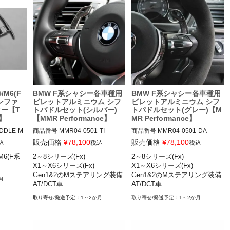
/M6(F
BMW F系シャシー各車種用
BMW F系シャシー各車種用
ンファ
ビレットアルミニウム シフ
ビレットアルミニウム シフ
ター【T
トパドルセット(シルバー)
トパドルセット(グレー)【M
g】
【MMR Performance】
MR Performance】
DDLE-M
商品番号
MMR04-0501-TI

商品番号
MMR04-0501-DA

MMR04-0501-TI

MMR04-0501-DA

販売価格
¥
78,100
販売価格
¥
78,100
込
税込
税込
6

M6(F系
2～8シリーズ(Fx)

2～8シリーズ(Fx)

2シリーズ(F22,F23,F44,F87)

2シリーズ(F22,F23,F44,F87)

X1～X6シリーズ(Fx)

X1～X6シリーズ(Fx)

 REPLA
3シリーズ(F30,F31,F34,F80)

3シリーズ(F30,F31,F34,F80)

Gen1&2のMステアリング装備
Gen1&2のMステアリング装備
RE PAD
4シリーズ(F32,F33,F36,F82,F8
4シリーズ(F32,F33,F36,F82,F8
月
AT/DCT車
AT/DCT車
3)

3)

5シリーズ(F07,F10,F90)

5シリーズ(F07,F10,F90)

1～2か月
1～2か月
6シリーズ(F06,F12,F13)

6シリーズ(F06,F12,F13)

7シリーズ(F01,F02)

7シリーズ(F01,F02)

8

8シリーズ(F93)

8シリーズ(F93)
