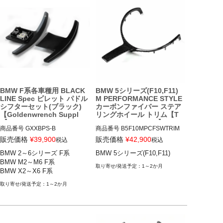
BMW F系各車種用 BLACK
BMW 5シリーズ(F10,F11)
LINE Spec ビレット パドル
M PERFORMANCE STYLE
シフターセット(ブラック)
カーボンファイバー ステア
【Goldenwrench Suppl
リングホイール トリム【T
y】
wenty Two Tuning】
商品番号
GXXBPS-B

商品番号
B5F10MPCFSWTRIM

GXXBPS-B

B5F10MPCFSWTRIM

販売価格
¥
39,900
販売価格
¥
42,900
税込
税込
BMW 2～6シリーズ F系

BMW 5シリーズ(F10,F11)
BMW 2シリーズ(F22)

12TTT"BMW 5 SERIES (F10/F1
BMW M2～M6 F系

BMW M2(F87)

1) M PERFORMANCE STYLE C
1～2か月
BMW X2～X6 F系
BMW 3シリーズ(F30,F31,F34)

ARBON FIBRE STEERING WHE
BMW M3(F80)

EL TRIM"

1～2か月
BMW 4シリーズ(F32,F33.F36)

BMW M4(F82,F83)

BMW 5シリーズ(F10,F11) 10-17
BMW 5シリーズ(F07,F10.F11)

BMW M5(F90)
