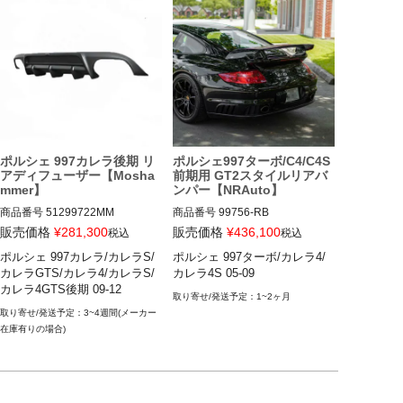
ポルシェ 997カレラ後期 リ
ポルシェ997ターボ/C4/C4S
アディフューザー【Mosha
前期用 GT2スタイルリアバ
mmer】
ンパー【NRAuto】
商品番号
51299722MM

商品番号
99756-RB

51299722MM

99756-RB
販売価格
¥
281,300
販売価格
¥
436,100
税込
税込
ポルシェ 997カレラ/カレラS/
ポルシェ 997ターボ/カレラ4/
12FVD：512 997 22MM

カレラGTS/カレラ4/カレラS/
カレラ4S 05-09
カレラ4GTS後期 09-12
ポルシェ 997カレラ/カレラS/カ
1~2ヶ月
レラGTS/カレラ4/カレラS/カレ
3~4週間(メーカー
ラ4GTS後期 09-12
在庫有りの場合)