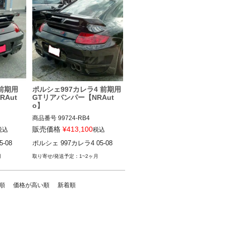
前期用
ポルシェ997カレラ4 前期用
Aut
GTリアバンパー【NRAut
o】
商品番号
99724-RB4

99724-RB4
販売価格
¥
413,100
税込
税込
-08
ポルシェ 997カレラ4 05-08
月
1~2ヶ月
順
価格が高い順
新着順