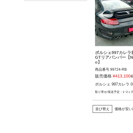
ポルシェ997カレラ
GTリアバンパー【NR
o】
商品番号
99724-RB

99724-RB
販売価格
¥
413,100
ポルシェ 997カレラ 05
1~2ヶ
並び替え
価格が安い