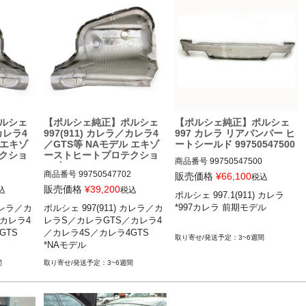
ルシェ
【ポルシェ純正】ポルシェ
【ポルシェ純正】ポルシェ
／カレラ4
997(911) カレラ／カレラ4
997 カレラ リアバンパー ヒ
 エキゾ
／GTS等 NAモデル エキゾ
ートシールド 99750547500
クショ
ーストヒートプロテクショ
商品番号
99750547500

ン 左 99750547702
商品番号
99750547702

販売価格
¥
66,100
税込
販売価格
¥
39,200
込
税込
ポルシェ 997.1(911) カレラ

ポルシェ 997.1(911) カレラ／カ
*997カレラ 前期モデル

 カレラ／カ
ポルシェ 997(911) カレラ／カ
レラS／カレラ4／カレラ4S 04-
カレラ／カレ
ポルシェ 997(911) カレラ／カレ
カレラ4
レラS／カレラGTS／カレラ4
08

レラ4／カ
ラS／カレラGTS／カレラ4／カ
TS 

／カレラ4S／カレラ4GTS 

*997カレラ 前期モデル
-12

レラ4S／カレラ4GTS 05-12

3~6週間
*NAモデル
*NAモデル
間
3~6週間