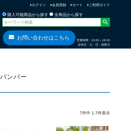
ログイン
会員登録
カート
ご利用ガイド
お問い合わせ
購入可能商品から探す
全商品から探す
お問い合わせはこちら
営業時間：10:00～18:00
定休日：土・日・祝祭日
リアバンパー
7
件中
1
-
7
件表示