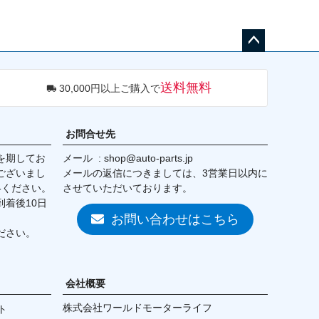
ペー
ジト
送料無料
30,000円以上ご購入で
ップ
へ
お問合せ先
を期してお
メール
shop@auto-parts.jp
ございまし
メールの返信につきましては、3営業日以内に
絡ください。
させていただいております。
着後10日
お問い合わせはこちら
ださい。
会社概要
株式会社ワールドモーターライフ
ト