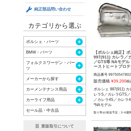
純正部品問い合わせ
カテゴリから選ぶ
開く
ポルシェ・パーツ
開く
BMW・パーツ
【ポルシェ純正】ポ
997(911) カレラ
／GTS等 NAモデル
フォルクスワーゲン・パー
開く
ーストヒートプロテ
ツ
ン 右 99750547802
商品番号
99750547802

開く
メーカーから探す
販売価格
¥
39,200
税
開く
カーメンテナンス用品
ポルシェ 997(911)
ポルシェ 997(911) 
レラS／カレラGTS／
ラS／カレラGTS／カ
開く
カーライフ用品
／カレラ4S／カレラ4G
レラ4S／カレラ4GTS 05
*NAモデル
*NAモデル
セール品・中古品
3~6週
業販取引について