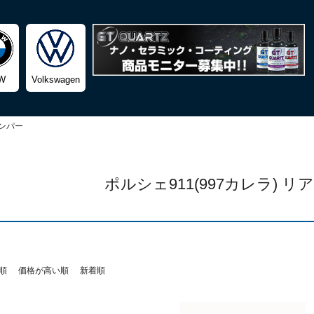
検索
W
Volkswagen
ンパー
ポルシェ911(997カレラ) 
順
価格が高い順
新着順