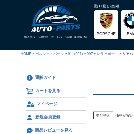
取り扱い車種
PORSCHE
BM
輸入車パーツ専門店｜
オートパーツ(AUTO-PARTS)
HOME
ポルシェ・パーツ
911(997)
997カレラ
ボディ
リアバ
通販ガイド
カートを見る
マイページ
並び替え
価格が安い
新規会員登録
商品レビューを見る