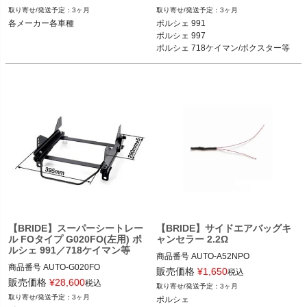
ブラック品番：H01BBR

メーカー品番：G019FO

3ヶ月
3ヶ月
各メーカー各車種
ポルシェ 991

各メーカー各車種
各メーカー各車種
ポルシェ 997

ポルシェ 718ケイマン/ボクスター等
【BRIDE】スーパーシートレー
【BRIDE】サイドエアバッグキ
ル FOタイプ G020FO(左用) ポ
ャンセラー 2.2Ω
ルシェ 991／718ケイマン等
商品番号
AUTO-A52NPO

商品番号
AUTO-G020FO

販売価格
¥
1,650
税込
メーカー品番：A52NPO

販売価格
¥
28,600
税込
3ヶ月
メーカー品番：G020FO

3ヶ月
ポルシェ

ポルシェ
