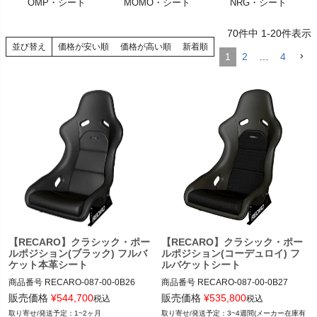
OMP・シート
MOMO・シート
NRG・シート
く
70
件中
1
-
20
件表示
く
並び替え
価格が安い順
価格が高い順
新着順
1
2
…
4
く
【RECARO】クラシック・ポー
【RECARO】クラシック・ポー
ルポジション(ブラック) フルバ
ルポジション(コーデュロイ) フ
ケット本革シート
ルバケットシート
商品番号
RECARO-087-00-0B26

商品番号
RECARO-087-00-0B27

RECARO-087.00.0B26

RECARO-087.00.0B27

販売価格
¥
544,700
販売価格
¥
535,800
税込
税込
1~2ヶ月
3~4週間(メーカー在庫有