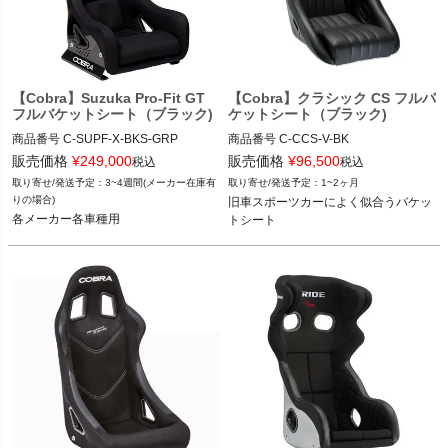
【Cobra】Suzuka Pro-Fit GT
【Cobra】クラシック CS フルバ
フルバケットシート（ブラック)
ケットシート（ブラック)
商品番号
C-SUPF-X-BKS-GRP

商品番号
C-CCS-V-BK

C_SUPF-X-BKS-GRP

C_CCS-V-BK

販売価格
¥
249,000
販売価格
¥
96,500
税込
税込
3~4週間(メーカー在庫有
1~2ヶ月
12FVD  "FVD 521 9XX 01SGT"

12VIVID"C CCS-V-BK"
りの場合)
旧車スポーツカーによく似合うバケッ
12VIVID"C SUPF-X-BKS-GRP"
各メーカー各車種用
トシート