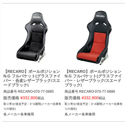
【RECARO】ポールポジション
【RECARO】ポールポジション
N.G フルバケット(グラスファイ
N.G フルバケット(グラスファイ
バー・合皮レザーブラック/スエ
バー・レザーブラック/スエード
ードブラック)
ブラック)
商品番号
RECARO-070-77-0885

商品番号
RECARO-070-77-0886

RECARO-070_77_0885

RECARO-070_77_0886

販売価格
¥
332,800
販売価格
¥
332,800
税込
税込
3~4週間(メーカー在庫有
3~4週間(メーカー在庫有
12TGW"RECARO-070.77.0885"
12TGW"RECARO-070.77.0886"
りの場合)
りの場合)
各メーカー各車種用
各メーカー各車種用