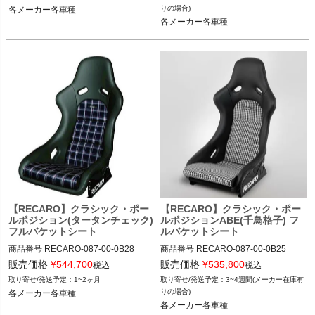
087-00-0B26

087-00-0B26

りの場合)
各メーカー各車種
各メーカー各車種
12VIVID"087.00.0B26"
12VIVID"087.00.0B26"
【RECARO】クラシック・ポー
【RECARO】クラシック・ポー
ルポジション(タータンチェック)
ルポジションABE(千鳥格子) フ
フルバケットシート
ルバケットシート
商品番号
RECARO-087-00-0B28

商品番号
RECARO-087-00-0B25

RECARO-087.00.0B28

RECARO-087.00.0B25

販売価格
¥
544,700
販売価格
¥
535,800
税込
税込
1~2ヶ月
3~4週間(メーカー在庫有
087-00-0B28

087-00-0B25

りの場合)
各メーカー各車種
各メーカー各車種
12VIVID"087.00.0B28"
12VIVID"087.00.0B25"