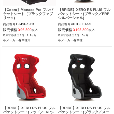
【Cobra】Monaco Pro フルバ
【BRIDE】XERO RS PLUS フル
ケットシート（ブラックファブ
バケットシート(ブラック／FRP
リック)
シルバーシェル)
商品番号
C-MNP-S-BK

商品番号
AUTO-H01AAF

C_MNP-S-BK

販売価格
¥
96,500
販売価格
¥
195,800
税込
税込
ブラック品番：H01AAF

1~2ヶ月
3ヶ月
12VIVID"C MNP-S-BK"
各メーカー各車種用
各メーカー各車種
各メーカー各車種
【BRIDE】XERO RS PLUS フル
【BRIDE】XERO RS PLUS フル
バケットシート(レッド／FRPシ
バケットシート(ブラック／スー