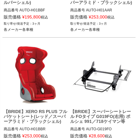
ルバーシェル)
パーアラミド・ブラックシェル)
商品番号
AUTO-H01BBF

商品番号
AUTO-H01AAR

販売価格
¥
195,800
販売価格
¥
253,000
税込
税込
レッド品番：H01AAF

ブラック品番：H01AAR

3ヶ月
3ヶ月
各メーカー各車種
各メーカー各車種
各メーカー各車種
各メーカー各車種
【BRIDE】XERO RS PLUS フル
【BRIDE】スーパーシートレー
バケットシート(レッド／スーパ
ル FOタイプ G019FO(右用) ポ
ーアラミド・ブラックシェル)
ルシェ 991／718ケイマン等
商品番号
AUTO-H01BBR

商品番号
AUTO-G019FO

販売価格
¥
253,000
販売価格
¥
28,600
税込
税込