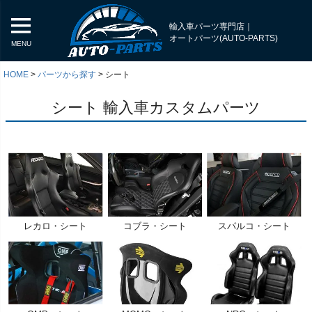
輸入車パーツ専門店｜
オートパーツ(AUTO-PARTS)
MENU
HOME
パーツから探す
シート
シート 輸入車カスタムパーツ
レカロ・シート
コブラ・シート
スパルコ・シート
く
く
く