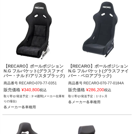
【RECARO】ポールポジション
【RECARO】ポールポジション
N.G フルバケット(グラスファイ
N.G フルバケット(グラスファイ
バー・ナルド/アリスタブラック)
バー・ベロアブラック)
商品番号
RECARO-070-77-0351

商品番号
RECARO-070-77-0184A

RECARO-070_77_0351

RECARO-070_77_0184A

販売価格
¥
340,800
販売価格
¥
286,200
税込
税込
3~4週間(メーカー在庫有
1~2ヶ月
12TGW"RECARO-070.77.0351"
12TGW"RECARO-070.77.0184A"
りの場合)
各メーカー各車種用
各メーカー各車種用