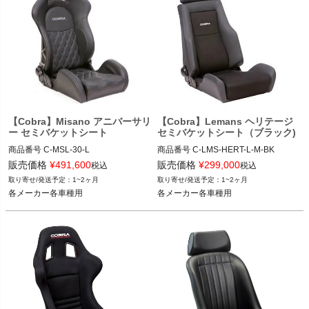
【Cobra】Misano アニバーサリ
【Cobra】Lemans ヘリテージ
ー セミバケットシート
セミバケットシート（ブラック)
商品番号
C-MSL-30-L

商品番号
C-LMS-HERT-L-M-BK

C_MSL-30-L

C_LMS-HERT-L-M-BK

販売価格
¥
491,600
販売価格
¥
299,000
税込
税込
1~2ヶ月
1~2ヶ月
12VIVID"C MSL-30-L"
12VIVID"C LMS-HERT-L-M-BK"
各メーカー各車種用
各メーカー各車種用