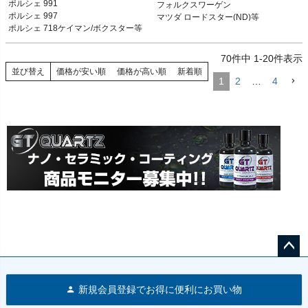
ポルシェ 991

フォルクスワーゲン

ポルシェ 991 12-19

フォルクスワーゲン

ポルシェ 997

マツダ ロードスター(ND)等
ポルシェ 997 05-13

マツダ ロードスター(ND)等
ポルシェ 718ケイマン/ボクスター等
ポルシェ 996 98-05

ポルシェ 718ケイマン/ボクスター 16-

70
件中
1
-
20
件表示
ポルシェ 981ケイマン/ボクスター 12-
16

並び替え
価格が安い順
価格が高い順
新着順
1
2
…
4
ポルシェ 987ケイマン/ボクスター 05-
12

ポルシェ 986ボクスター 96-04
ペー
ジト
新規会員登録でお得に便利にお買い物
ップ
へ