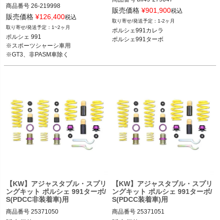
商品番号
26-219998

販売価格
¥
901,900
税込
2T14：bil26-219998

販売価格
¥
126,400
ポルシェ991カレラ 12-19

税込
1-2ヶ月
ポルシェ991ターボ 14-19

1~2ヶ月
ポルシェ991カレラ

ポルシェ 991 11-19

ポルシェ 991

ポルシェ991ターボ
※スポーツシャーシ車用

※PASM装備車用
※スポーツシャーシ車用

※GT3、非PASM車除く
※GT3、非PASM車除く
【KW】アジャスタブル・スプリ
【KW】アジャスタブル・スプリ
ングキット ポルシェ 991ターボ/
ングキット ポルシェ 991ターボ/
S(PDCC非装着車)用
S(PDCC装着車)用
商品番号
25371050

商品番号
25371051
