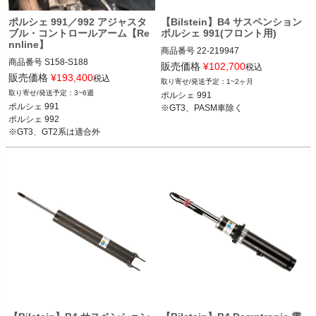
ポルシェ 981ボクスター ボクスター／
ボクスターS 12-16

ポルシェ 991／992 アジャスタ
【Bilstein】B4 サスペンション
ブル・コントロールアーム【Re
ポルシェ 991(フロント用)
ポルシェ 987ケイマン ケイマン／ケイ
nnline】
マンS／ケイマンR 04-12

商品番号
22-219947

ポルシェ 987ボクスター ボクスター／
商品番号
S158-S188

2T14：bil22-219947

販売価格
¥
102,700
税込
ボクスターS 04-12
販売価格
¥
193,400
税込
1~2ヶ月
12REN：S158.S188

ポルシェ 991 11-19

3~6週
ポルシェ 991

※GT3、PASM車除く
ポルシェ 991

※GT3、PASM車除く
ポルシェ 991 12-19

ポルシェ 992

ポルシェ 992 19-

※GT3、GT2系は適合外
※GT3、GT2系は適合外