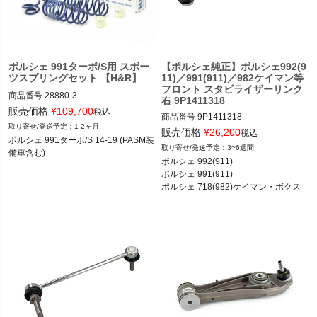
く
く
ポルシェ 991ターボ/S用 スポー
【ポルシェ純正】ポルシェ992(9
く
ツスプリングセット 【H&R】
11)／991(911)／982ケイマン等
フロント スタビライザーリンク
商品番号
28880-3

右 9P1411318
28880-3

販売価格
¥
109,700
税込
商品番号
9P1411318

2T14：hrs28880-3
1-2ヶ月
販売価格
¥
26,200
税込
ポルシェ 991ターボ/S 14-19 (PASM装
3~6週間
備車含む)
ポルシェ 992(911) カレラ／カレラS／
ポルシェ 992(911) 

カレラ4S／GT3 18-

ポルシェ 991(911) 

ポルシェ 991(911) カレラ／カレラS／
ポルシェ 718(982)ケイマン・ボクス
カレラ4／カレラ4S／ターボ／ターボ
ター 

S／GT3／GT3 RS 11-18

ポルシェ 981ケイマン・ボクスター
ポルシェ 718(982)ケイマン ケイマン
／ケイマンS／ケイマンGTS／ケイマ
ンGT4／ケイマンGT4 RS 16-

ポルシェ 718(982)ボクスター ボクス
ター／ボクスターS／ボクスターGTS 
16-

ポルシェ 981ケイマン ケイマン／ケイ
マンS 12-16
