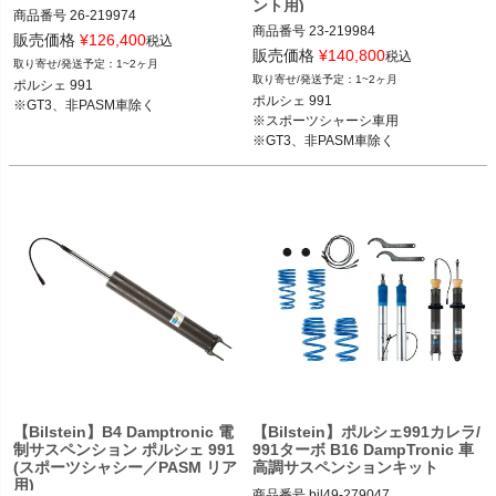
ント用)
商品番号
26-219974

商品番号
23-219984

2T14：bil26-219974

販売価格
¥
126,400
税込
2T14：bil23-219984

販売価格
¥
140,800
税込
1~2ヶ月
ポルシェ 991 11-19

1~2ヶ月
ポルシェ 991

ポルシェ 991 11-19

※GT3、非PASM車除く
ポルシェ 991

※GT3、非PASM車除く
※スポーツシャーシ車用

※スポーツシャーシ車用

※GT3、非PASM車除く
※GT3、非PASM車除く
【Bilstein】B4 Damptronic 電
【Bilstein】ポルシェ991カレラ/
制サスペンション ポルシェ 991
991ターボ B16 DampTronic 車
(スポーツシャシー／PASM リア
高調サスペンションキット
用)
商品番号
bil49-279047
