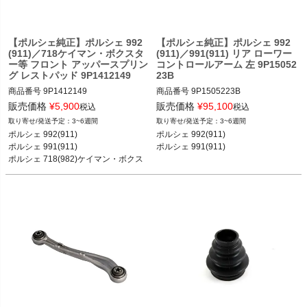
ボクスターS 12-16
【ポルシェ純正】ポルシェ 992
【ポルシェ純正】ポルシェ 992
(911)／718ケイマン・ボクスタ
(911)／991(911) リア ローワー
ー等 フロント アッパースプリン
コントロールアーム 左 9P15052
グ レストパッド 9P1412149
23B
商品番号
9P1412149

商品番号
9P1505223B

販売価格
¥
5,900
販売価格
¥
95,100
税込
税込
ポルシェ 992(911) カレラ／カレラS／
3~6週間
3~6週間
ポルシェ 992(911) カレラ／カレラS／
カレラ4S／GT3 18-

ポルシェ 992(911) 

ポルシェ 992(911) 

カレラ4S／GT3 18-

ポルシェ 991(911) カレラ／カレラS／
ポルシェ 991(911) 

ポルシェ 991(911)
ポルシェ 991(911) カレラ／カレラS／
カレラ4／カレラ4S／ターボ／ターボ
ポルシェ 718(982)ケイマン・ボクス
カレラ4／カレラ4S／ターボ／ターボ
S／GT3／GT3 RS 11-18
ター 

S／GT3／GT3 RS 11-18

ポルシェ 981ケイマン・ボクスター
ポルシェ 718(982)ケイマン ケイマン
／ケイマンS／ケイマンGTS／ケイマ
ンGT4／ケイマンGT4 RS 16-

ポルシェ 718(982)ボクスター ボクス
ター／ボクスターS／ボクスターGTS 
16-

ポルシェ 981ケイマン ケイマン／ケイ
マンS 12-16

ポルシェ 981ボクスター ボクスター／
ボクスターS 12-16