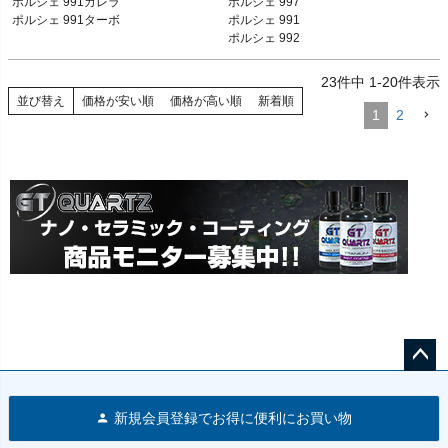
ポルシェ 991カレラ

ポルシェ 997

ポルシェ 991ターボ 13-19
ポルシェ 991 12-19

ポルシェ 991ターボ
ポルシェ 991

ポルシェ 992 19-
ポルシェ 992
23
件中
1
-
20
件表示
並び替え
価格が安い順
価格が高い順
新着順
1
2
ペー
ジト
新規会員登録でお得に便利にお買い物
ップ
へ