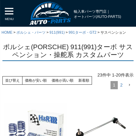
輸入車パーツ専門店｜
オートパーツ(AUTO-PARTS)
MENU
HOME
ポルシェ・パーツ
911(991)
991ターボ・GT2
サスペンション
ポルシェ(PORSCHE) 911(991)ターボ サス
ペンション・操舵系 カスタムパーツ
23
件中
1
-
20
件表示
並び替え
価格が安い順
価格が高い順
新着順
1
2
く
く
く