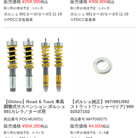
25371050

25371051

販売価格
¥
258,900
販売価格
¥
306,800
税込
税込
1-2ヶ月
1-2ヶ月
ポルシェ 991ターボ/ターボS 11-19
ポルシェ 991ターボ/ターボS 11-19
ポルシェ 991ターボ/ターボS 11-19

ポルシェ 991ターボ/ターボS 11-19

※PDCC非装着車
※PDCC装着車
【Ohlins】Road & Track 車高
【ポルシェ純正】997/991/992
調整式サスペンション ポルシェ
ストラットワッシャー(リア) 999
991カレラ／ターボ用
02527102
商品番号
POS-MU00S1

商品番号
WHT008575

POS-MU00S1

WHT008575

販売価格
¥
904,300
販売価格
¥
4,000
税込
税込
1~2ヶ月
3～6週
ポルシェ 991カレラ 11-19

ポルシェ 997 05-13
