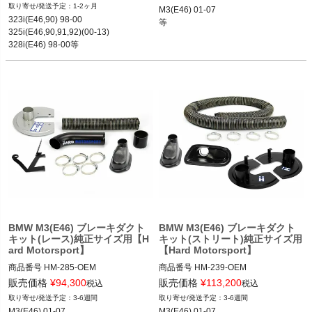
M3(E46) 01-07

1-2ヶ月
M3(E46) 01-07

等
323i(E46,90) 98-00

等
325i(E46,90,91,92)(00-13)

328i(E46) 98-00等
BMW M3(E46) ブレーキダクト
BMW M3(E46) ブレーキダクト
キット(レース)純正サイズ用【H
キット(ストリート)純正サイズ用
ard Motorsport】
【Hard Motorsport】
商品番号
HM-285-OEM

商品番号
HM-239-OEM

HM-285_OEM

HM-239_OEM

販売価格
¥
94,300
販売価格
¥
113,200
税込
税込
12REN"HM-285"

12REN"HM-239"

3-6週間
3-6週間
Backing Plate:

Size:332MM

M3(E46) 01-07

M3(E46) 01-07
