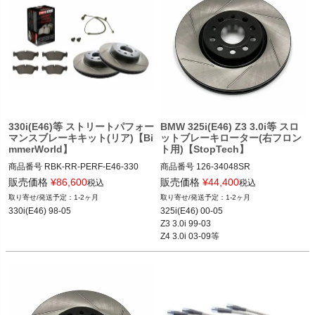
〇Z シリーズ

 Z4 2.5i M54/Z4 3.0i M54/ Z4 3.0i N52/
Z4 3.0si N52(E85/E86) 03-08
330i(E46)等 ストリートパフォー
BMW 325i(E46) Z3 3.0i等 スロ
マンスブレーキキット(リア)【Bi
ットブレーキローター(右フロン
mmerWorld】
ト用)【StopTech】
商品番号
RBK-RR-PERF-E46-330

商品番号
126-34048SR

RBK-RR-PERF-E46-330
126_34048SR
販売価格
¥
86,600
販売価格
¥
44,400
税込
税込
1-2ヶ月
1-2ヶ月
330i(E46) 98-05
325i(E46) 00-05

Z3 3.0i 99-03

Z4 3.0i 03-09等