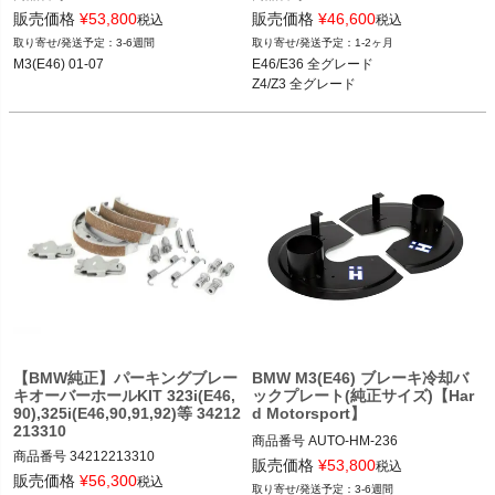
HM-211

34116761244
販売価格
¥
53,800
販売価格
¥
46,600
税込
税込
3-6週間
1-2ヶ月
M3(E46) 01-07
M3(E46) 01-07
E46/E36 全グレード

Z4/Z3 全グレード
【BMW純正】パーキングブレー
BMW M3(E46) ブレーキ冷却バ
キオーバーホールKIT 323i(E46,
ックプレート(純正サイズ)【Har
90),325i(E46,90,91,92)等 34212
d Motorsport】
213310
商品番号
AUTO-HM-236

商品番号
34212213310

HM-236

販売価格
¥
53,800
税込
34212213310
販売価格
¥
56,300
税込
3-6週間