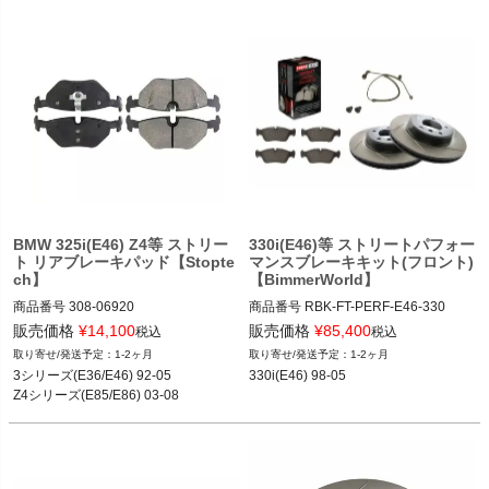
 318ic M44/318is M42/318is M44(E3
6) 92-99

 323ic/323is/325i/325ic(E36) 92-99 

 325is/328i/328ic/328is(E36) 92-99 

 323Ci/323i/325Ci(E46) 99-05

 325i/325xi/328Ci/328i(E46) 99-05

〇Z シリーズ

 Z3 1.9/Z3 2.3/Z3 2.5/Z3 2.8/ Z3 3.0(E3
6/7 / E36/8) 96-02 

 Z4 2.5i M54/Z4 3.0i M54/Z4 3.0i N52
(E85/E86) 03-08
BMW 325i(E46) Z4等 ストリー
330i(E46)等 ストリートパフォー
ト リアブレーキパッド【Stopte
マンスブレーキキット(フロント)
ch】
【BimmerWorld】
商品番号
308-06920

商品番号
RBK-FT-PERF-E46-330

308_06920

RBK-FT-PERF-E46-330
販売価格
¥
14,100
販売価格
¥
85,400
税込
税込
1-2ヶ月
1-2ヶ月
12BMR"308.06920"

3シリーズ(E36/E46) 92-05

330i(E46) 98-05
〇3 シリーズ

 323ic/323is/325i/325ic/325is/328i/32
8ic/328is(E36) 92-99 

 323Ci/323i/325Ci/325i/328Ci/328i(E4
6) 99-05
