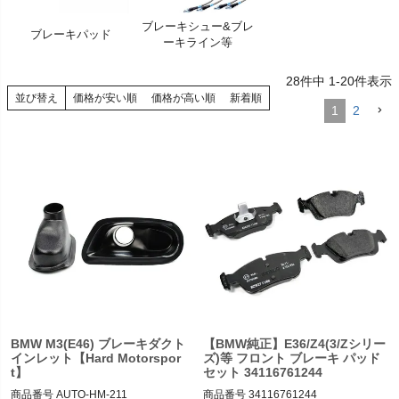
く
ブレーキシュー&ブレ
ブレーキパッド
ーキライン等
く
28
件中
1
-
20
件表示
く
並び替え
価格が安い順
価格が高い順
新着順
1
2
BMW M3(E46) ブレーキダクト
【BMW純正】E36/Z4(3/Zシリー
インレット【Hard Motorspor
ズ)等 フロント ブレーキ パッド
t】
セット 34116761244
商品番号
AUTO-HM-211

商品番号
34116761244
