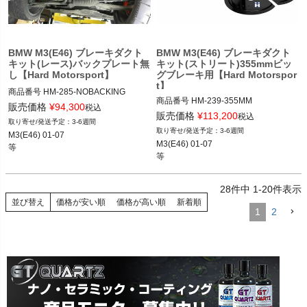
BMW M3(E46) ブレーキダクト
BMW M3(E46) ブレーキダクト
キット(レース)バックプレート無
キット(ストリート)355mmビッ
し【Hard Motorsport】
グブレーキ用【Hard Motorspor
t】
商品番号
HM-285-NOBACKING

商品番号
HM-239-355MM

HM-285_NOBACKING

販売価格
¥
94,300
税込
HM-239_355MM

販売価格
¥
113,200
12REN"HM-285"

税込
3-6週間
12REN"HM-239"

Backing Plate:

3-6週間
M3(E46) 01-07

Size:335MM

No Backing Plate

M3(E46) 01-07

等
Style:OEM

等
M3(E46) 01-07

M3(E46) 01-07

等
等
28
件中
1
-
20
件表示
並び替え
価格が安い順
価格が高い順
新着順
1
2