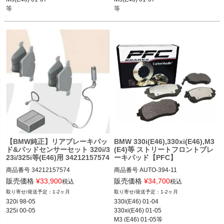
OEM M3 (fits 332mm & 345mm rotors)

Style:OEM

等
等
M3(E46) 01-07

M3(E46) 01-07

等
等
【BMW純正】リアブレーキパッ
BMW 330i(E46),330xi(E46),M3
ド&パッドセンサーセット 320i/3
(E4)等 ストリートフロントブレ
23i/325i等(E46)用 34212157574
ーキパッド【PFC】
商品番号
34212157574

商品番号
AUTO-394-11

34212157574
394-11

販売価格
¥
33,900
販売価格
¥
34,700
税込
税込
1-2ヶ月
1-2ヶ月
320i 98-05

330i(E46) 01-04

12BMR"394.11"
325i 00-05
330xi(E46) 01-05

M3 (E46) 01-05等