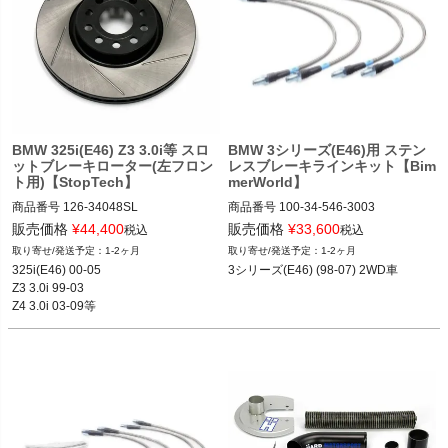
BMW 325i(E46) Z3 3.0i等 スロ
BMW 3シリーズ(E46)用 ステン
ットブレーキローター(左フロン
レスブレーキラインキット【Bim
ト用)【StopTech】
merWorld】
商品番号
126-34048SL

商品番号
100-34-546-3003

126_34048SL
100-34-546-3003

販売価格
¥
44,400
販売価格
¥
33,600
税込
税込
1-2ヶ月
1-2ヶ月
12BMR"100.34.546.3003"
325i(E46) 00-05

3シリーズ(E46) (98-07) 2WD車
Z3 3.0i 99-03

Z4 3.0i 03-09等