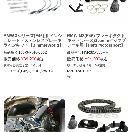
BMW 3シリーズ(E46)用 インシ
BMW M3(E46) ブレーキダクト
ュレート・ステンレスブレーキ
キット(レース)355mmビッグブ
ラインキット【BimmerWorld】
レーキ用【Hard Motorsport】
商品番号
100-34-546-3002

商品番号
HM-285-355MM

100-34-546-3002

HM-285_355MM

販売価格
¥
39,200
販売価格
¥
94,300
税込
税込
12REN"HM-285"

1-2ヶ月
3-6週間
12BMR"100.34.546.3002"
Backing Plate:

3シリーズ(E46) (98-07) 2WD車
M3(E46) 01-07

355mm (Upgraded Big Brake Kits)

等
M3(E46) 01-07

等