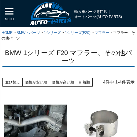
輸入車パーツ専門店｜
オートパーツ(AUTO-PARTS)
MENU
HOME
BMW・パーツ
1シリーズ
1シリーズ(F20)
マフラー
マフラー、そ
の他パーツ
BMW 1シリーズ F20 マフラー、その他パ
ーツ
4
件中
1
-
4
件表示
並び替え
価格が安い順
価格が高い順
新着順
く
く
く