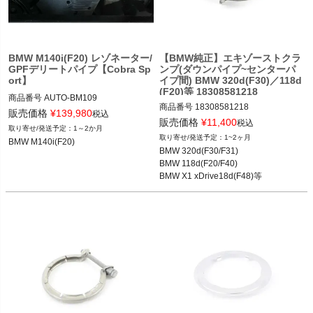
く
く
BMW M140i(F20) レゾネーター/
【BMW純正】エキゾーストクラ
GPFデリートパイプ【Cobra Sp
ンプ(ダウンパイプ~センターパ
く
ort】
イプ間) BMW 320d(F30)／118d
(F20)等 18308581218
商品番号
AUTO-BM109

商品番号
18308581218

BM109

販売価格
¥
139,980
税込
販売価格
¥
11,400
税込
1～2か月
BMW 118d(F20) 11-19

BMW M140i(F20) 16-19
1~2ヶ月
BMW M140i(F20)
BMW 118d(F40) 19-24

BMW 320d(F30/F31)

BMW 218d(F44) 19-25

BMW 118d(F20/F40)

BMW 320d(F30/F31) 12-19

BMW X1 xDrive18d(F48)等
BMW X1 xDrive18d(F48) 15-23

BMW X2 xDrive18d(F39) 18-23

BMW X3 xDrive20d(F25) 11-17