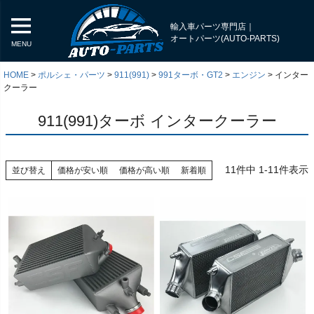
輸入車パーツ専門店｜
オートパーツ(AUTO-PARTS)
MENU
HOME
ポルシェ・パーツ
911(991)
991ターボ・GT2
エンジン
インター
クーラー
911(991)ターボ インタークーラー
11
件中
1
-
11
件表示
並び替え
価格が安い順
価格が高い順
新着順
く
く
く