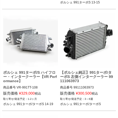
ポルシェ 991ターボS 13-15
ポルシェ 991ターボS 13-15
ポルシェ 991ターボ/S ハイフロ
【ポルシェ純正】991ターボ/タ
ー・インタークーラー【VR Perf
ーボS 左側インタークーラー 99
ormance】
111063973
商品番号
VR-991TT-108

商品番号
99111063973

VR-991TT-108

販売価格
¥
329,000
販売価格
¥
300,500
税込
税込
1-2ヶ月
3～6週
ポルシェ 991ターボ/ターボS 14-19
ポルシェ 991ターボ/ターボS 14-19