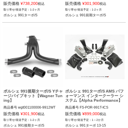
販売価格
¥
738,200
販売価格
¥
301,900
税込
税込
ポルシェ 991ターボ/S 14-19
2T14"wgt001100006-KIT.991.1.WT"

1-2ヶ月
1-2ヶ月
ポルシェ 991ターボ/S
ポルシェ 991前期ターボ/S
ポルシェ 991前期ターボ/S 14-16
ポルシェ 991後期ターボ/S Yチャ
ポルシェ 991ターボ/S AMS パフ
ージパイプキット【Wagner Tun
ォーマンス インタークーラー シ
ing】
ステム【Alpha Performance】
商品番号
wgt001100006-9912WT

商品番号
FS-POR-991T-ICS

FS_POR_991T_ICS

販売価格
¥
301,900
販売価格
¥
899,000
税込
税込
2T14"wgt001100006-KIT.991.2.WT"

12FAB"FS.POR.991T.ICS"

1-2ヶ月
1～2か月
ポルシェ 991後期ターボ/S
ポルシェ 991ターボ 13-15

ポルシェ 991後期ターボ/S 16-19
ポルシェ 991ターボ 13-15
