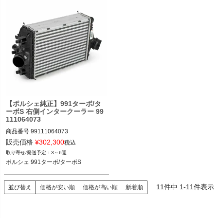
【ポルシェ純正】991ターボ/タ
ーボS 右側インタークーラー 99
111064073
商品番号
99111064073

販売価格
¥
302,300
税込
3～6週
11
件中
1
-
11
件表示
並び替え
価格が安い順
価格が高い順
新着順