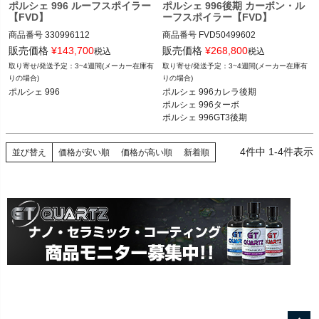
ポルシェ 996 ルーフスポイラー
ポルシェ 996後期 カーボン・ル
【FVD】
ーフスポイラー【FVD】
商品番号
330996112

商品番号
FVD50499602

販売価格
¥
143,700
販売価格
¥
268,800
税込
税込
12FVD：330 996 112

12FVD：FVD 504 996 02

3~4週間(メーカー在庫有
3~4週間(メーカー在庫有
りの場合)
りの場合)
ポルシェ 996 98-05
ポルシェ 996カレラ後期 02-05

ポルシェ 996
ポルシェ 996カレラ後期

ポルシェ 996ターボ/GT2 01-05

ポルシェ 996ターボ

ポルシェ 996GT3後期 04-05
ポルシェ 996GT3後期
4
件中
1
-
4
件表示
並び替え
価格が安い順
価格が高い順
新着順