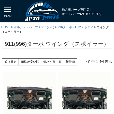
輸入車パーツ専門店｜
オートパーツ(AUTO-PARTS)
MENU
HOME
ポルシェ・パーツ
911(996)
996ターボ・GT2
ボディ
ウイング
（スポイラー）
911(996)ターボ ウイング（スポイラー）
4
件中
1
-
4
件表示
並び替え
価格が安い順
価格が高い順
新着順
く
く
く