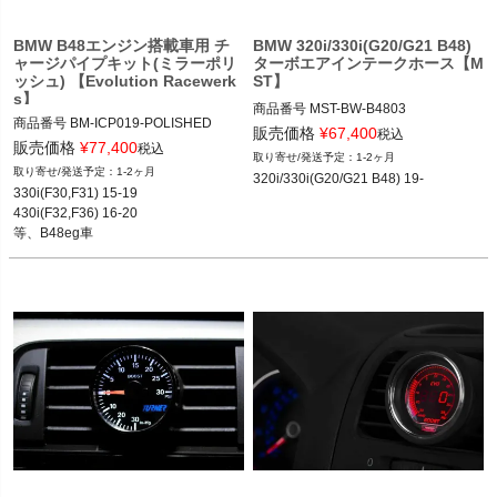
BMW B48エンジン搭載車用 チ
BMW 320i/330i(G20/G21 B48)
ャージパイプキット(ミラーポリ
ターボエアインテークホース【M
ッシュ) 【Evolution Racewerk
ST】
s】
商品番号
MST-BW-B4803

商品番号
BM-ICP019-POLISHED

MST-BW-B4803
販売価格
¥
67,400
税込
BM-ICP019-Polished

販売価格
¥
77,400
税込
1-2ヶ月
Finish: Mirror Polished

1-2ヶ月
320i/330i(G20/G21 B48) 19-
12BMR"BM-ICP019"
330i(F30,F31) 15-19

430i(F32,F36) 16-20

等、B48eg車