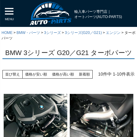
輸入車パーツ専門店｜
オートパーツ(AUTO-PARTS)
MENU
HOME
BMW・パーツ
3シリーズ
3シリーズ(G20／G21)
エンジン
ターボ
パーツ
BMW 3シリーズ G20／G21 ターボパーツ
10
件中
1
-
10
件表示
並び替え
価格が安い順
価格が高い順
新着順
く
く
く