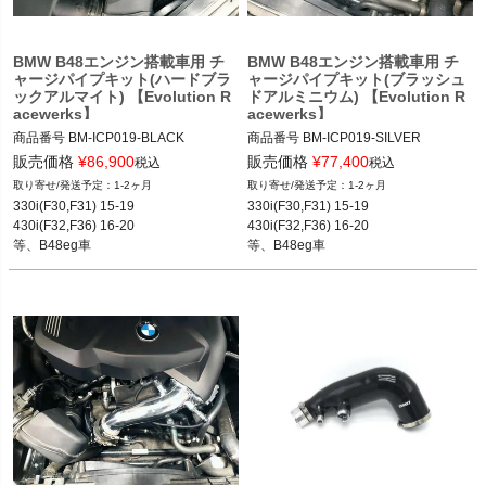
く
BMW B48エンジン搭載車用 チ
BMW B48エンジン搭載車用 チ
く
ャージパイプキット(ハードブラ
ャージパイプキット(ブラッシュ
ックアルマイト) 【Evolution R
ドアルミニウム) 【Evolution R
く
acewerks】
acewerks】
商品番号
BM-ICP019-BLACK

商品番号
BM-ICP019-SILVER

BM-ICP019-Black

BM-ICP019-Silver

販売価格
¥
86,900
販売価格
¥
77,400
税込
税込
Finish: Black

Finish: Brushed Silver

1-2ヶ月
1-2ヶ月
12BMR"BM-ICP019"
12BMR"BM-ICP019"
330i(F30,F31) 15-19

330i(F30,F31) 15-19

430i(F32,F36) 16-20

430i(F32,F36) 16-20

等、B48eg車
等、B48eg車