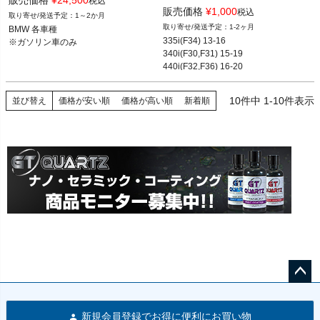
税込
11427590576
販売価格
¥
1,000
税込
1～2か月
BMW 各車種

1-2ヶ月
BMW 各車種

※ガソリン車のみ
335i(F34) 13-16

※ガソリン車のみ
340i(F30,F31) 15-19

440i(F32,F36) 16-20

等
10
件中
1
-
10
件表示
並び替え
価格が安い順
価格が高い順
新着順
ペー
ジト
新規会員登録でお得に便利にお買い物