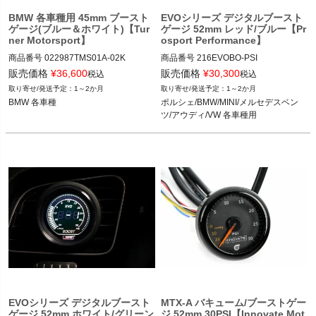
BMW 各車種用 45mm ブースト
EVOシリーズ デジタルブースト
ゲージ(ブルー＆ホワイト)【Tur
ゲージ 52mm レッド/ブルー【Pr
ner Motorsport】
osport Performance】
商品番号
022987TMS01A-02K

商品番号
216EVOBO-PSI

022987TMS01A-02K

216EVOBO_PSI

販売価格
¥
36,600
販売価格
¥
30,300
税込
税込
1～2か月
1～2か月
BMW 各車種
12ECS"216EVOBO.PSI"

BMW 各車種
ポルシェ/BMW/MINI/メルセデスベン
ツ/アウディ/VW 各車種用
ポルシェ/BMW/MINI/メルセデスベン
ツ/アウディ/VW 各車種用
EVOシリーズ デジタルブースト
MTX-A バキューム/ブーストゲー
ゲージ 52mm ホワイト/グリーン
ジ 52mm 30PSI【Innovate Mot