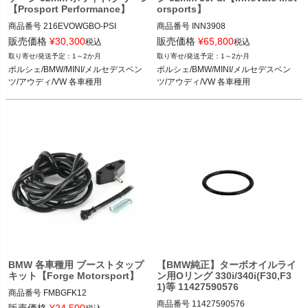
【Prosport Performance】
orsports】
商品番号
216EVOWGBO-PSI

商品番号
INN3908

216EVOWGBO_PSI

INN3908

販売価格
¥
30,300
販売価格
¥
65,800
税込
税込
1～2か月
1～2か月
12ECS"216EVOWGBO.PSI"

ポルシェ/BMW/MINI/メルセデスベン
ポルシェ/BMW/MINI/メルセデスベン
ポルシェ/BMW/MINI/メルセデスベン
ツ/アウディ/VW 各車種用
ツ/アウディ/VW 各車種用
ツ/アウディ/VW 各車種用
ポルシェ/BMW/MINI/メルセデスベン
ツ/アウディ/VW 各車種用
BMW 各車種用 ブーストタップ
【BMW純正】ターボオイルライ
キット【Forge Motorsport】
ン用Oリング 330i/340i(F30,F3
1)等 11427590576
商品番号
FMBGFK12

商品番号
11427590576

FMBGFK12

販売価格
¥
24,500