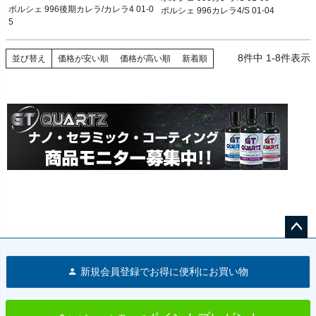
メーカー型番2：96.912S

ポルシェ 996後期カレラ/カレラ4 01-0
ポルシェ 996カレラ4/S 01-04
参照型番

5
ポルシェ 996後期カレラ/カレラ4 01-0
96310856009
5
8
件中
1
-
8
件表示
並び替え
価格が安い順
価格が高い順
新着順
ペー
ジト
新規会員登録でお得に便利にお買い物
ップ
へ