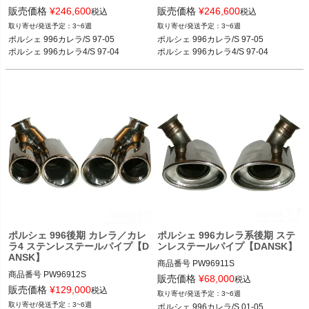
PW96335S-1

PW96335S-2

販売価格
¥
246,600
販売価格
¥
246,600
税込
税込
メーカー型番1：96.335S-1

メーカー型番1：1620609580

3~6週
3~6週
メーカー型番2：1620609570

メーカー型番2：96.335S-2

ポルシェ 996カレラ/S 97-05

ポルシェ 996カレラ/S 97-05

ポルシェ 996カレラ4/S 97-04
ポルシェ 996カレラ4/S 97-04
参照型番

参照型番

99611112155、99611112156、9961
99611112255、99611112256、9961
1112157、99611113154、99611113
1112257、99611113254、99611113
157、99611113168
257、99611113268
ポルシェ 996後期 カレラ／カレ
ポルシェ 996カレラ系後期 ステ
ラ4 ステンレステールパイプ【D
ンレステールパイプ【DANSK】
ANSK】
商品番号
PW96911S

商品番号
PW96912S

PW96911S

販売価格
¥
68,000
税込
PW96912S

メーカー型番1：1620702510

販売価格
¥
129,000
税込
3~6週
メーカー型番1：1620703610

メーカー型番2:：96.911S

3~6週
ポルシェ 996カレラ/S 01-05
