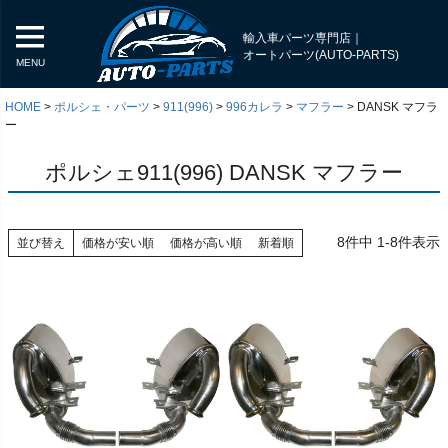
輸入車パーツ専門店｜
オートパーツ(AUTO-PARTS)
MENU
HOME
ポルシェ・パーツ
911(996)
996カレラ
マフラー
DANSK マフラ
ー
ポルシェ911(996) DANSK マフラー
8
件中
1
-
8
件表示
並び替え
価格が安い順
価格が高い順
新着順
く
く
く