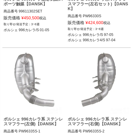
ポーツ触媒【DANSK】
スマフラー(左右セット)【DANS
K】
商品番号
99611302SET

商品番号
PW96330S

99611302SET

販売価格
¥
450,500
税込
PW96330S

メーカー型番1：1620301110

販売価格
¥
424,600
税込
3~6週
メーカー型番1：1620602210

メーカー型番2：PO-96270S
3~6週
ポルシェ 996カレラ/S 01-05
メーカー型番2：	96.330S

ポルシェ 996カレラ/S 97-05

ポルシェ 996カレラ4/S 97-04
参照型番

99611112155、99611112156、9961
1112157、99611112255、99611112
256、99611112257、9961111315
4、99611113157、99611113168、9
9611113254、99611113257、99611
113268、99611121000
ポルシェ 996カレラ系 ステンレ
ポルシェ 996カレラ系 ステンレ
スマフラー(左側)【DANSK】
スマフラー(右側)【DANSK】
商品番号
PW96335S-1

商品番号
PW96335S-2
