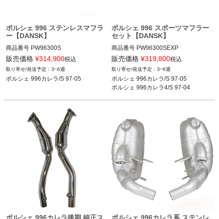
く
ポルシェ 996 ステンレスマフラ
ポルシェ 996 スポーツマフラー
く
ー【DANSK】
セット【DANSK】
商品番号
PW96300S

商品番号
PW96300SEXP

く
PW96300S

販売価格
¥
314,900
販売価格
¥
319,800
税込
税込
メーカー型番1：96.300SEXP

3~6週
3~6週
メーカー型番1：1620601010

メーカー型番2：1620601110
ポルシェ 996カレラ/S 97-05
ポルシェ 996カレラ/S 97-05

メーカー型番2：96.300S
ポルシェ 996カレラ4/S 97-04
ポルシェ 996カレラ後期 純正ス
ポルシェ 996カレラ系 ステンレ