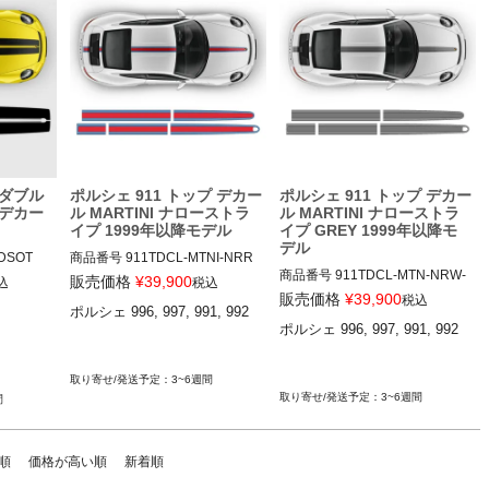
 ダブル
ポルシェ 911 トップ デカー
ポルシェ 911 トップ デカー
デカー
ル MARTINI ナローストラ
ル MARTINI ナローストラ
イプ 1999年以降モデル
イプ GREY 1999年以降モ
デル
DSOT

商品番号
911TDCL-MTNI-NRR
商品番号
911TDCL-MTN-NRW-
W

販売価格
¥
39,900
込
税込
GRY

911TDCL-MTNI-NRRW

販売価格
¥
39,900
税込
ポルシェ 996, 997, 991, 992 

911TDCL-MTNI-NRRW-GRY

RED DO
ポルシェ 996, 997, 991, 992 

THE TO
12ADS SKU: 無
12ADS SKU: 無
3~6週間
3~6週間
間
順
価格が高い順
新着順