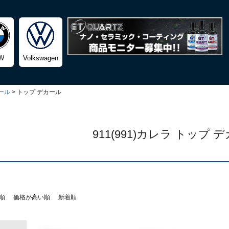
検索
W
Volkswagen
ール
トップ デカール
911(991)カレラ トップ 
順
価格が高い順
新着順