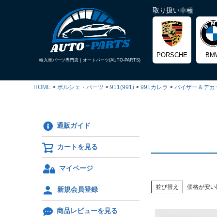
取り扱い車種
PORSCHE
BM
輸入車パーツ専門店｜
オートパーツ(AUTO-PARTS)
HOME
ポルシェ・パーツ
911(991)
991カレラ
バイザー＆デカ
通販ガイド
カートを見る
マイページ
並び替え
価格が安い
新規会員登録
商品レビューを見る