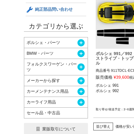
純正部品問い合わせ
カテゴリから選ぶ
開く
ポルシェ・パーツ
開く
BMW・パーツ
ポルシェ 991／992
ストライプ・トップ
ル
フォルクスワーゲン・パー
開く
ツ
商品番号
911TDCL-EC
販売価格
¥
39,600
税
開く
メーカーから探す
12ADS SKU: 無

ポルシェ 991

EXCLUSIVE CONTOU
開く
カーメンテナンス用品
ポルシェ 992

UBLE STRIPES OVER 
P
開く
カーライフ用品
3~6週
セール品・中古品
並び替え
価格が安い
業販取引について