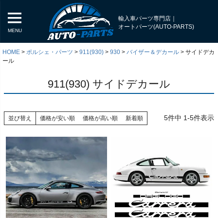
輸入車パーツ専門店｜
オートパーツ(AUTO-PARTS)
MENU
HOME
ポルシェ・パーツ
911(930)
930
バイザー＆デカール
サイドデカ
ール
911(930) サイドデカール
5
件中
1
-
5
件表示
並び替え
価格が安い順
価格が高い順
新着順
く
く
く