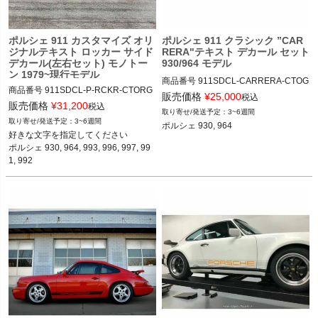
く
ポルシェ 911 カスタマイズ オリ
ポルシェ 911 クラシック ”CAR
く
ジナルテキスト ロッカー サイド
RERA"テキスト デカール セット
デカール(左右セット) モノトー
930/964 モデル
く
ン 1979~現行モデル
商品番号
911SDCL-CARRERA-CTOG

商品番号
911SDCL-P-RCKR-CTORG

911SDCL-CARRERA-CSTMORG

販売価格
¥
25,000
税込
911SDCL-PRSCH-RCKR-CSTMORG

販売価格
¥
31,200
税込
3~6週間
12ADS SKU: 無
3~6週間
ポルシェ 930, 964

好きな文字を指定してください

12ADS SKU: 無 "ROCKER SIDE STRI
ポルシェ 930, 964, 993, 996, 997, 99
PES CUSTOMS TEXT CARRERA"
1, 992
