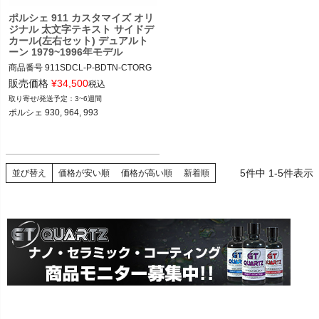
ポルシェ 911 カスタマイズ オリ
ジナル 太文字テキスト サイドデ
カール(左右セット) デュアルト
ーン 1979~1996年モデル
商品番号
911SDCL-P-BDTN-CTORG

911SDCL-PRSCH-BLDDULTN-CSTM
販売価格
¥
34,500
税込
ORG

3~6週間
ポルシェ 930, 964, 993

12ADS SKU: 無
5
件中
1
-
5
件表示
並び替え
価格が安い順
価格が高い順
新着順