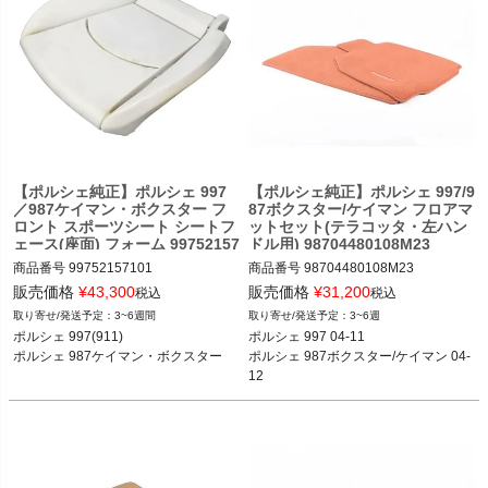
【ポルシェ純正】ポルシェ 997
【ポルシェ純正】ポルシェ 997/9
／987ケイマン・ボクスター フ
87ボクスター/ケイマン フロアマ
ロント スポーツシート シートフ
ットセット(テラコッタ・左ハン
ェース(座面) フォーム 99752157
ドル用) 98704480108M23
101
商品番号
99752157101

商品番号
98704480108M23

98704480108M23

販売価格
¥
43,300
販売価格
¥
31,200
税込
税込
3~6週間
3~6週
ポルシェ 997(911) カレラ／カレラS／
ポルシェ 997 04-11

ポルシェ 997(911) 

ポルシェ 997 04-11

カレラGTS／カレラ4／カレラ4S／カ
ポルシェ 987ボクスター/ケイマン 04-
ポルシェ 987ケイマン・ボクスター 

ポルシェ 987ボクスター/ケイマン 04-
レラ4GTS／ターボ／ターボS／GT2／
12
12
GT2RS／GT3／GT3 RS 04-11

ポルシェ 987ケイマン ケイマン／ケイ
マンS／ケイマンR 05-12

ポルシェ 987ボクスター ボクスター／