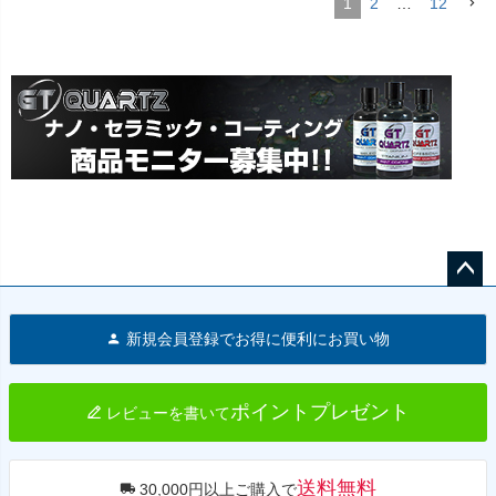
1
2
…
12
ペー
ジト
新規会員登録でお得に便利にお買い物
ップ
へ
ポイントプレゼント
レビューを書いて
送料無料
30,000円以上ご購入で