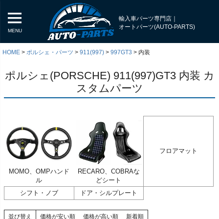
輸入車パーツ専門店｜
オートパーツ(AUTO-PARTS)
MENU
HOME
ポルシェ・パーツ
911(997)
997GT3
内装
ポルシェ(PORSCHE) 911(997)GT3 内装 カ
スタムパーツ
フロアマット
MOMO、OMPハンド
RECARO、COBRAな
く
ル
どシート
シフト・ノブ
ドア・シルプレート
く
く
並び替え
価格が安い順
価格が高い順
新着順