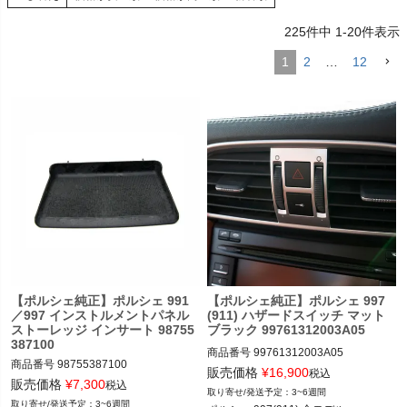
く
225
件中
1
-
20
件表示
く
1
2
…
12
く
【ポルシェ純正】ポルシェ 991
【ポルシェ純正】ポルシェ 997
／997 インストルメントパネル
(911) ハザードスイッチ マット
ストーレッジ インサート 98755
ブラック 99761312003A05
387100
商品番号
99761312003A05

商品番号
98755387100

販売価格
¥
16,900
税込
販売価格
¥
7,300
税込
3~6週間
ポルシェ 997(911) カレラ／カレラS／
3~6週間