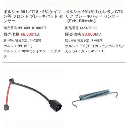
ポルシェ 991／718・981ケイマ
ポルシェ 991(911)カレラ／GT3
ン等 フロント ブレーキパッド セ
リア ブレーキパッド センサー
ンサー
【Febi Bilstein】
商品番号
99160918100AFT

商品番号
44549febib

販売価格
¥
6,300
販売価格
¥
3,900
税込
税込
3~6週間
3~6週間
PWISE "99160918100 AFT"

PWISE "44549"

ポルシェ 991(911) 

ポルシェ 991(911) カレラ／カレラS／
ポルシェ 991(911) カレラ／カレラS／
純正品SKU "99160918300"

ポルシェ 718(982)ケイマン ・ボクス
カレラ4／カレラ4S／GT3

カレラ4／カレラ4S／ターボ／ターボ
ポルシェ 991(911) カレラ／カレラS／
ター

S／GT3／GT3 RS／GT2 RS 11-19

カレラ4／カレラ4S／GT3 11-19
ポルシェ 981ケイマン ・ボクスター

ポルシェ 718(982)ケイマン ケイマン
／ケイマンS／ケイマンGTS／ケイマ
ンGT4／ケイマンGT4 RS 16-

ポルシェ 718(982)ボクスター ボクス
ター／ボクスターS／ボクスターGTS 
16-

ポルシェ 981ケイマン ケイマン／ケイ
マンS／GT4 12-16

ポルシェ 981ボクスター ボクスター／
ボクスターS 12-16