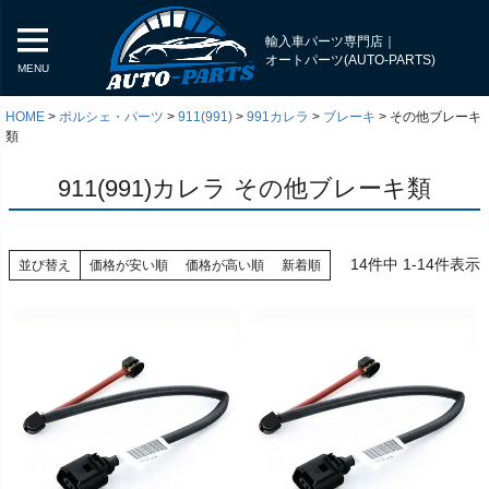
輸入車パーツ専門店｜
オートパーツ(AUTO-PARTS)
MENU
HOME
ポルシェ・パーツ
911(991)
991カレラ
ブレーキ
その他ブレーキ
類
911(991)カレラ その他ブレーキ類
14
件中
1
-
14
件表示
並び替え
価格が安い順
価格が高い順
新着順
く
く
く