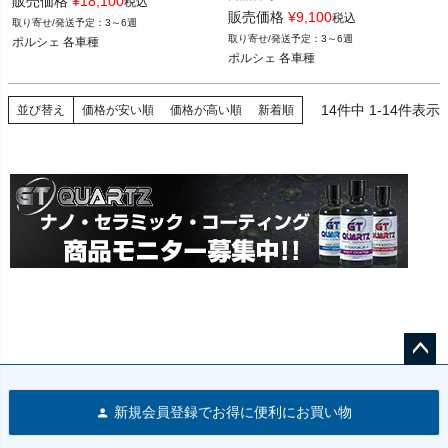
販売価格
¥
18,100
税込
93035191900
販売価格
¥
9,100
税込
3～6週
3～6週
ポルシェ 各車種
ポルシェ 各車種
14
件中
1
-
14
件表示
並び替え
価格が安い順
価格が高い順
新着順
ペー
ジト
新規会員登録でお得に便利にお買い物
ップ
へ