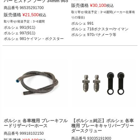
パー ピストン ブーツ 34mm 965
971-698-533

販売価格
¥
30,100
35291700
税込
商品番号
96535291700

3~4週間(メーカー在庫有
販売価格
¥
21,500
税込
12FVD：971 698 533

りの場合)
ポルシェ 991(911) カレラ／カレラS／
3~6週間
ポルシェ 991

カレラ4／カレラ4S／ターボ／ターボ
ポルシェ 991 12-19

ポルシェ 991(911) 

ポルシェ 718ボクスター/ケイマン

S 11-18

ポルシェ 718ボクスター/ケイマン(98
ポルシェ 997(911) 

ポルシェ 970パナメーラ等
ポルシェ 997(911) カレラ／カレラS／
2) 17-

カレラGTS／カレラ4／カレラ4S／カ
ポルシェ 981ボクスター;/ケイマン 13-
レラ4GTS／ターボ／ターボS 04-11

16

ポルシェ 981ケイマン ケイマン／ケイ
ポルシェ 970パナメーラ 10-16
マンS 12-16

ポルシェ 981ボクスター ボクスター／
ボクスターS 12-16
ポルシェ 各車種用 ブレーキフル
【ポルシェ純正】ポルシェ 各車
ードリザーバーホース
種用 ブレーキキャリパーブリー
ダースクリュー
商品番号
99918102150

商品番号
93035191900

99918102150