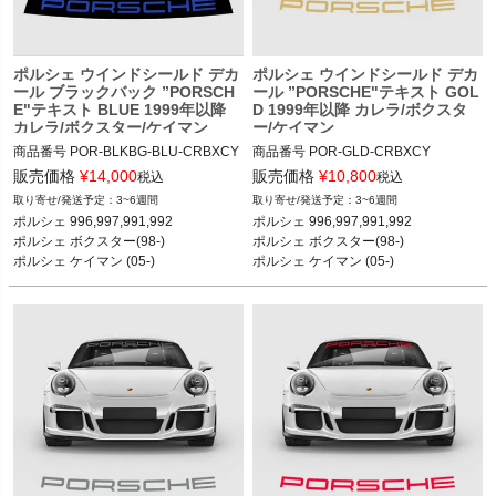
ポルシェ ウインドシールド デカ
ポルシェ ウインドシールド デカ
ール ブラックバック ”PORSCH
ール ”PORSCHE"テキスト GOL
E"テキスト BLUE 1999年以降
D 1999年以降 カレラ/ボクスタ
カレラ/ボクスター/ケイマン
ー/ケイマン
商品番号
POR-BLKBG-BLU-CRBXCY

商品番号
POR-GLD-CRBXCY

POR-BLKBG-BLU-CRBXCY

POR-GLD-CRBXCY

販売価格
¥
14,000
販売価格
¥
10,800
税込
税込
3~6週間
3~6週間
12ADS SKU: 無
12ADS SKU: 無
ポルシェ 996,997,991,992

ポルシェ 996,997,991,992

ポルシェ ボクスター(98-)

ポルシェ ボクスター(98-)

ポルシェ ケイマン (05-)

ポルシェ ケイマン (05-)
