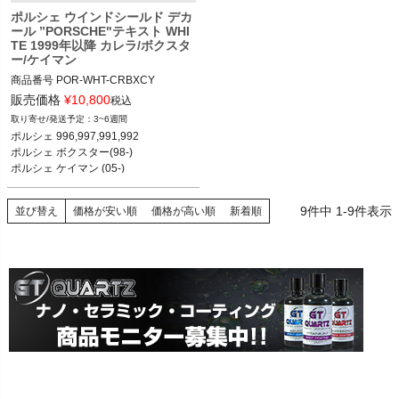
ポルシェ ウインドシールド デカ
ール ”PORSCHE"テキスト WHI
TE 1999年以降 カレラ/ボクスタ
ー/ケイマン
商品番号
POR-WHT-CRBXCY

POR-WHT-CRBXCY

販売価格
¥
10,800
税込
3~6週間
12ADS SKU: 無
ポルシェ 996,997,991,992

ポルシェ ボクスター(98-)

ポルシェ ケイマン (05-)

9
件中
1
-
9
件表示
並び替え
価格が安い順
価格が高い順
新着順