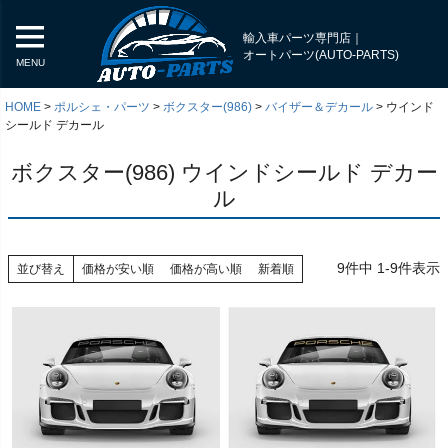
輸入車パーツ専門店｜
オートパーツ(AUTO-PARTS)
MENU
HOME
ポルシェ・パーツ
ボクスター(986)
バイザー＆デカール
ウインド
シールド デカール
ボクスター(986) ウインドシールド デカー
ル
9
件中
1
-
9
件表示
並び替え
価格が安い順
価格が高い順
新着順
く
く
く