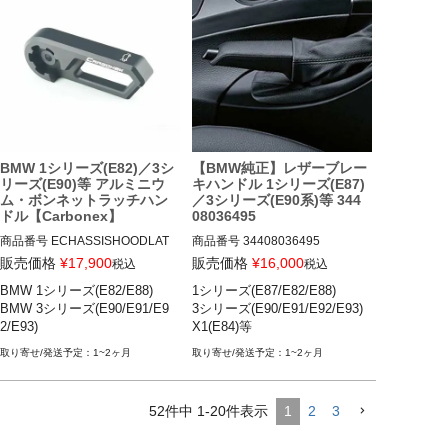
BMW 1シリーズ(E82)／3シ
【BMW純正】レザーブレー
リーズ(E90)等 アルミニウ
キハンドル 1シリーズ(E87)
ム・ボンネットラッチハン
／3シリーズ(E90系)等 344
ドル【Carbonex】
08036495
商品番号
ECHASSISHOODLAT
商品番号
34408036495

C

34408036495

販売価格
¥
17,900
販売価格
¥
16,000
税込
税込
ECHASSISHOODLATC

BMW 1シリーズ(E82/E88)

1シリーズ(E87/E82/E88)

1シリーズ(E82/E87/E88) 08-13

BMW 3シリーズ(E90/E91/E9
3シリーズ(E90/E91/E92/E93)

BMW 1シリーズ(E82/E88) 10-1
3シリーズ(E90/E91/E92/E93) 0
2/E93)
X1(E84)等
4

7-13

BMW 3シリーズ(E90/E91/E92/E
5シリーズ(E60/E61) 06-10

1~2ヶ月
1~2ヶ月
93) 05-12
6シリーズ(E63/E64) 06-10

X1(E84) 13-15

X3(E83) 04-06

52
件中
1
-
20
件表示
1
2
3
Z4(E85/E86) 03-08