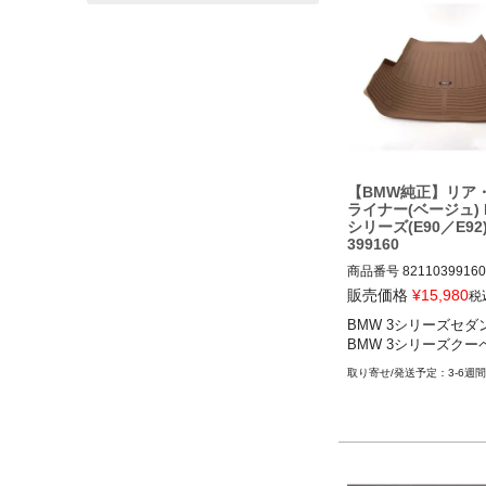
BMW 4シリーズ(F32/F33
3-20

BMW 5シリーズ(E39) 95
BMW 5シリーズ(E60/E61
0

BMW 6シリーズ(E63/E64
0

BMW 7シリーズ(E65/E66
7

【BMW純正】リア
BMW M2(F87) 16-21

ライナー(ベージュ) 
BMW M3(E46) 00-06

シリーズ(E90／E92)
BMW M3(E90/E92) 07-1
399160
BMW M3(F80) 14-18

商品番号
82110399160

BMW M4(F82) 14-20

販売価格
¥
15,980
税
BMW 3シリーズセダン(E9
BMW X1(E84) 09-15

BMW 3シリーズセダン(
12

BMW X3(E83) 03-10

BMW 3シリーズクーペ(
BMW 3シリーズクーペ(E9
BMW X5(E53) 99-06

13
3-6週間
BMW X5(E70) 06-13