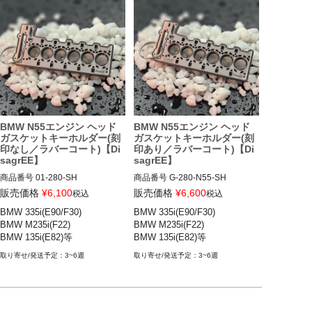
BMW N55エンジン ヘッド
BMW N55エンジン ヘッド
ガスケットキーホルダー(刻
ガスケットキーホルダー(刻
印なし／ラバーコート)【Di
印あり／ラバーコート)【Di
sagrEE】
sagrEE】
商品番号
01-280-SH

商品番号
G-280-N55-SH

販売価格
¥
6,100
販売価格
¥
6,600
税込
税込
Miniature of a Head Gasket for B
Miniature of a Head Gasket for B
BMW 335i(E90/F30)

BMW 335i(E90/F30)

MW N55

MW N55

BMW M235i(F22)

BMW M235i(F22)

Engraving："W/O"

Engraving："N55"

BMW 135i(E82)等
BMW 135i(E82)等
Rubber Coat (removable)："YE
Rubber Coat (removable)："YE
S"

S"

3~6週
3~6週
https://disagree.de/en/products/k
https://disagree.de/en/products/k
opfdichtung-fur-bmw-n55?varia
opfdichtung-fur-bmw-n55?varia
nt=46056310210827

nt=46056310178059
