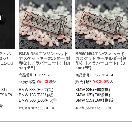
ク・ハ
BMW N54エンジン ヘッド
BMW N54エンジン ヘッド
 3シリ
ガスケットキーホルダー(刻
ガスケットキーホルダー(刻
LZ-Cu
印なし／ラバーコート)【Di
印あり／ラバーコート)【Di
sagrEE】
sagrEE】
商品番号
01-277-SH

商品番号
G-277-N54-SH

販売価格
¥
5,900
販売価格
¥
6,300
税込
税込
/E88) 
Miniature of a Head Gasket for B
Miniature of a Head Gasket for B
1)

BMW 335i(E90前期)

BMW 335i(E90前期)

MW N54

MW N54

91/E9
BMW 135i(E82前期)

BMW 135i(E82前期)

/F23) 
Engraving："N54"

Engraving："N54"

BMW 535i(E60後期)等
BMW 535i(E60後期)等
Rubber Coat (removable)："YE
Rubber Coat (removable)："YE
)等
-06

S"

S"

3~6週
3~6週
1/E92/E
https://disagree.de/en/products/
https://disagree.de/en/collection
月
n54?variant=46069876883723

s/kopfdichtungen-fur-bmw-motor
/F34) 1
en/products/n54

BMW 335i(E90前期)
