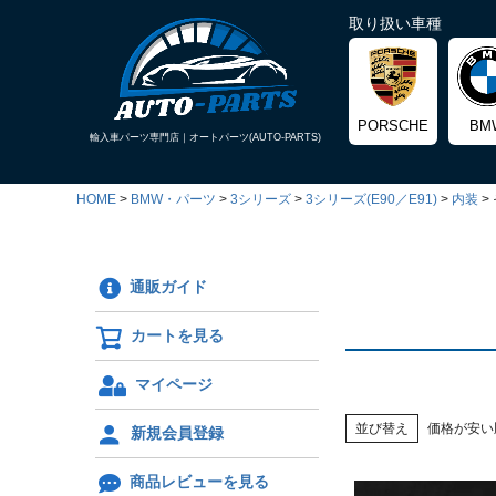
取り扱い車種
PORSCHE
BM
輸入車パーツ専門店｜
オートパーツ(AUTO-PARTS)
HOME
BMW・パーツ
3シリーズ
3シリーズ(E90／E91)
内装
通販ガイド
カートを見る
マイページ
並び替え
価格が安い
新規会員登録
商品レビューを見る