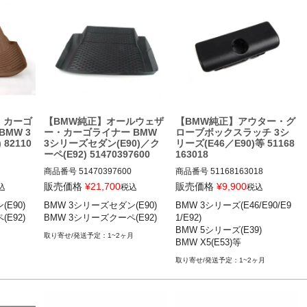
/F36) 1
BMW 135i(E82前期)

BMW 335i(E90前期)

BMW 535i(E60後期)等
BMW 135i(E82前期)

-04

BMW 535i(E60後期)等
) 03-1
) 03-1
) 01-0
・カーゴ
【BMW純正】オールウェザ
【BMW純正】アウター・グ
BMW 3
ー・カーゴライナー BMW
ローブボックスラッチ 3シ
 82110
3シリーズセダン(E90)／ク
リーズ(E46／E90)等 51168
3

ーペ(E92) 51470397600
163018
商品番号
51470397600

商品番号
51168163018

販売価格
¥
21,700
販売価格
¥
9,900
込
税込
税込
0) 05-
BMW 3シリーズセダン(E90) 05-
BMW 3シリーズ(E46) 98-06

E90)

BMW 3シリーズセダン(E90)

BMW 3シリーズ(E46/E90/E9
12

BMW 3シリーズ(E90/E91/E92) 
E92)
BMW 3シリーズクーペ(E92)
1/E92)

2) 07-
BMW 3シリーズクーペ(E92) 07-
05-13

BMW 5シリーズ(E39)

13
BMW 5シリーズ(E39) 96-03

1~2ヶ月
BMW X5(E53)等
BMW X3(E83) 04-11

BMW X5(E53) 00-07
1~2ヶ月