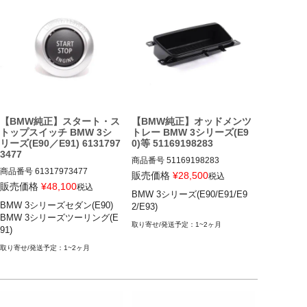
BMW 335i(E90/F30)

BMW 335i(E90/F30)

BMW M235i(F22)

BMW M235i(F22)

BMW 135i(E82)等
BMW 135i(E82)等
【BMW純正】スタート・ス
【BMW純正】オッドメンツ
トップスイッチ BMW 3シ
トレー BMW 3シリーズ(E9
リーズ(E90／E91) 6131797
0)等 51169198283
3477
商品番号
51169198283

商品番号
61317973477

販売価格
¥
28,500
税込
BMW 3シリーズ(E90/E91/E92/E
販売価格
¥
48,100
税込
BMW 3シリーズ(E90/E91/E9
BMW 3シリーズセダン(E90) 05-
93) 05-13
BMW 3シリーズセダン(E90)

2/E93)
12

BMW 3シリーズツーリング(E
BMW 3シリーズツーリング(E9
1~2ヶ月
91)
1) 05-12
1~2ヶ月