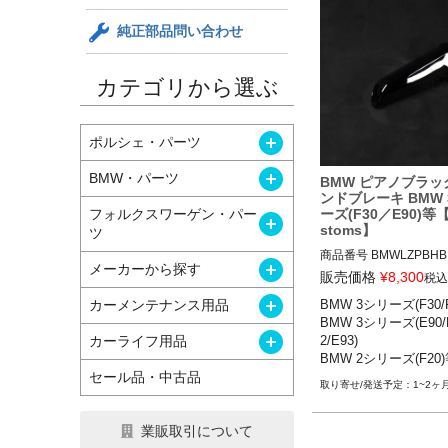
純正部品問い合わせ
カテゴリから選ぶ
開く
ポルシェ・パーツ
開く
BMW・パーツ
BMW ピアノブラッ
ンドブレーキ BMW
ーズ(F30／E90)等【
フォルクスワーゲン・パー
開く
stoms】
ツ
商品番号
BMWLZPBHB

開く
メーカーから探す
販売価格
¥
8,300
税込
BMW 1シリーズ(E82/E87
開く
カーメンテナンス用品
BMW 3シリーズ(F30/F3
04-13

BMW 3シリーズ(E90/E
BMW 2シリーズクーペ(F22
開く
カーライフ用品
2/E93)

14-20

BMW 2シリーズ(F20
BMW 3シリーズ(E46) 98
セール品・中古品
BMW 3シリーズ(E90/E9
1~2ヶ
93) 05-13

BMW 3シリーズ(F30/F31
業販取引について
2-20
