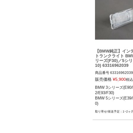
【BMW純正】イン
トランクライト BM
リーズ(F30)／5シリ
10) 63316962039
商品番号
63316962039

販売価格
¥
5,900
税込
BMW 3シリーズ(E90/E9
BMW 3シリーズ(E90/E
93) 05-13

2/E93/F30) 

BMW 3シリーズ(F30) 12
BMW 5シリーズ(E39/E
BMW 5シリーズ(E39) 95
0)

BMW 5シリーズ(E60) 03
BMW 7シリーズ(E38/E
BMW 5シリーズ(F10) 10
1~2ヶ
6/F01/F02)

BMW 7シリーズ(E38) 94
※M3、M5含む
BMW 7シリーズ(E65/E66
8

BMW 7シリーズ(F01/F02)