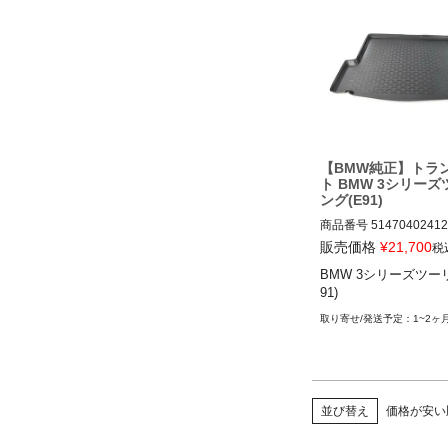
BMW X1(E84) 09-15

※M3、M5含む
【BMW純正】トラ
ト BMW 3シリー
ング(E91)
商品番号
51470402412

販売価格
¥
21,700
税
BMW 3シリーズツーリン
BMW 3シリーズツー
1) 06-12
91)
1~2ヶ
並び替え
価格が安い