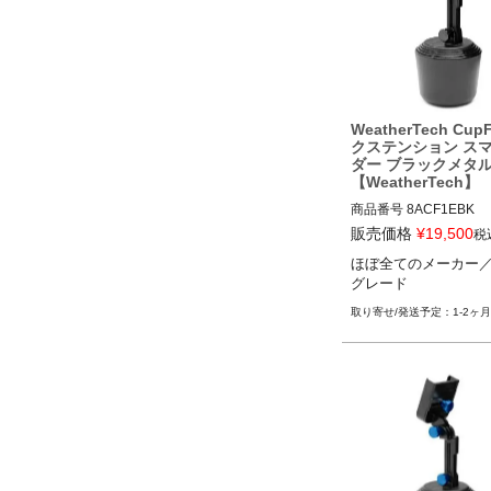
WeatherTech Cup
クステンション ス
ダー ブラックメタ
【WeatherTech】
商品番号
8ACF1EBK

8ACF1EBK

販売価格
¥
19,500
税
ほぼ全てのメーカー
ほぼ全てのメーカー／
グレード
レード
1-2ヶ月