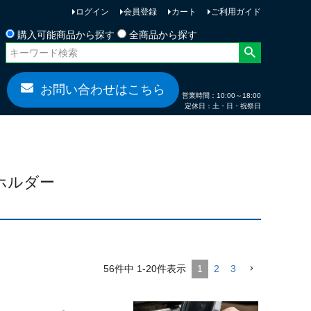
ログイン
会員登録
カート
ご利用ガイド
お問い合わせ
購入可能商品から探す
全商品から探す
お問い合わせはこちら
営業時間：10:00～18:00
定休日：土・日・祝祭日
ホホルダー
56
件中
1
-
20
件表示
1
2
3