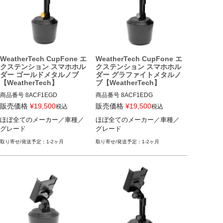
WeatherTech CupFone エ
WeatherTech CupFone エ
クステンション スマホホル
クステンション スマホホル
ダー ゴールドメタルノブ
ダー グラファイトメタルノ
【WeatherTech】
ブ【WeatherTech】
商品番号
8ACF1EGD

商品番号
8ACF1EDG

8ACF1EGD

8ACF1EDG

販売価格
¥
19,500
販売価格
¥
19,500
税込
税込
ほぼ全てのメーカー／車種／
ほぼ全てのメーカー／車種／
ほぼ全てのメーカー／車種／グ
ほぼ全てのメーカー／車種／グ
グレード
グレード
レード
レード
1-2ヶ月
1-2ヶ月