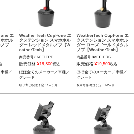
Fone エ
WeatherTech CupFone エ
WeatherTech CupFone エ
マホホル
クステンション スマホホル
クステンション スマホホル
ルノブ
ダー レッドメタルノブ【W
ダー ローズゴールドメタル
eatherTech】
ノブ【WeatherTech】
商品番号
8ACF1ERD

商品番号
8ACF1ERG

8ACF1ERD

8ACF1ERG

販売価格
¥
19,500
販売価格
¥
19,500
込
税込
税込
／車種／
ほぼ全てのメーカー／車種／
ほぼ全てのメーカー／車種／
車種／グ
ほぼ全てのメーカー／車種／グ
ほぼ全てのメーカー／車種／グ
グレード
グレード
レード
レード
1-2ヶ月
1-2ヶ月