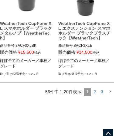
WeatherTech CupFone X
WeatherTech CupFone X
L スマホホルダー ブラック
L エクステンション スマホ
メタルノブ【WeatherTec
ホルダー ブラックプラスチ
h】
ック【WeatherTech】
商品番号
8ACF3XLBK

商品番号
8ACF3XLE

8ACF3XLBK

8ACF3XLE

販売価格
¥
15,500
販売価格
¥
14,500
税込
税込
ほぼ全てのメーカー／車種／
ほぼ全てのメーカー／車種／
ほぼ全てのメーカー／車種／グ
ほぼ全てのメーカー／車種／グ
グレード
グレード
レード
レード
1-2ヶ月
1-2ヶ月
56
件中
1
-
20
件表示
1
2
3