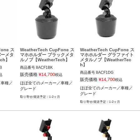
Fone ス
WeatherTech CupFone ス
WeatherTech CupFone ス
バーメタ
マホホルダー ブラックメタ
マホホルダー グラファイト
ech】
ルノブ【WeatherTech】
メタルノブ【WeatherTec
h】


商品番号
8ACF1BK

商品番号
8ACF1DG

8ACF1BK

販売価格
¥
14,700
込
税込
8ACF1DG

販売価格
¥
14,700
税込
／車種／
ほぼ全てのメーカー／車種／
車種／グ
ほぼ全てのメーカー／車種／グ
ほぼ全てのメーカー／車種／
グレード
ほぼ全てのメーカー／車種／グ
レード
グレード
レード
1-2ヶ月
1-2ヶ月