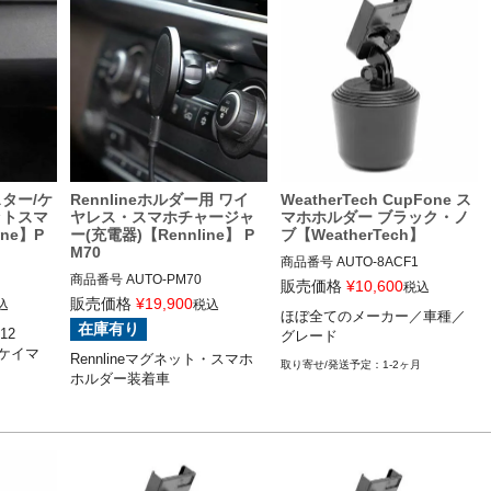
スター/ケ
Rennlineホルダー用 ワイ
WeatherTech CupFone ス
ットスマ
ヤレス・スマホチャージャ
マホホルダー ブラック・ノ
ne】P
ー(充電器)【Rennline】 P
ブ【WeatherTech】
M70
商品番号
AUTO-8ACF1

商品番号
AUTO-PM70

8ACF1

販売価格
¥
10,600
税込
PM70

販売価格
¥
19,900
込
税込
ほぼ全てのメーカー／車種／
ほぼ全てのメーカー／車種／グ
在庫有り
2

グレード
75
レード
/ケイマ
Rennlineマグネット・スマホ
1-2ヶ月
ー/ケイマ
ホルダー装着車