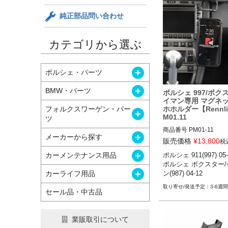
純正部品問い合わせ
カテゴリから選ぶ
開く
ポルシェ・パーツ
開く
BMW・パーツ
ポルシェ 997/ボク
イマン専用 マグネ
ホホルダー【Rennli
フォルクスワーゲン・パー
開く
M01.11
ツ
商品番号
PM01-11

開く
メーカーから探す
販売価格
¥
13,800
税
12REN"PM01.11"

開く
カーメンテナンス用品
ポルシェ 911(997) 05-1
ポルシェ ボクスター
ポルシェ 997 05-12

開く
カーライフ用品
ン(987) 04-12
ポルシェ 987ボクスタ
ン 04-12
3-6週間
セール品・中古品
業販取引について