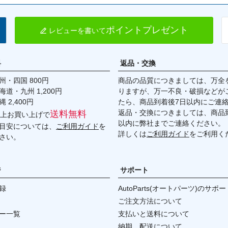
ポイントプレゼント
レビューを書いて
料
返品・交換
・四国 800円
商品の品質につきましては、万全
九州 1,200円
りますが、万一不良・破損などが
,400円
たら、商品到着後7日以内にご連
返品・交換につきましては、商品到
送料無料
円以上お買い上げで
以内に弊社までご連絡ください。
目安については、
ご利用ガイド
を
詳しくは
ご利用ガイド
をご利用く
さい。
ジ
サポート
録
AutoParts(オートパーツ)のサポー
ご注文方法について
ー一覧
支払いと送料について
納期、配送について