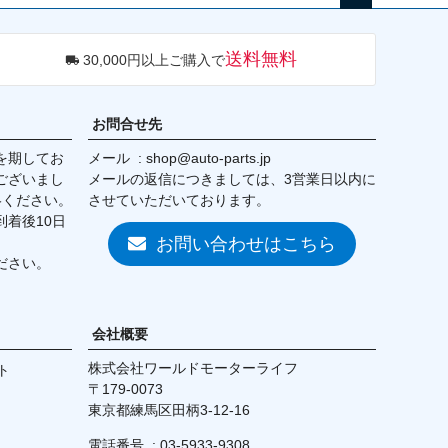
ペー
ジト
送料無料
30,000円以上ご購入で
ップ
へ
お問合せ先
を期してお
メール
shop@auto-parts.jp
ございまし
メールの返信につきましては、3営業日以内に
絡ください。
させていただいております。
着後10日
お問い合わせはこちら
ださい。
会社概要
株式会社ワールドモーターライフ
ト
179-0073
東京都練馬区田柄3-12-16
電話番号
03-5933-9308