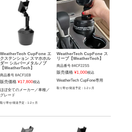
WeatherTech CupFone エ
WeatherTech CupFone ス
クステンション スマホホル
リーブ【WeatherTech】
ダー シルバーメタルノブ
商品番号
84CF22SS

【WeatherTech】
84CF22SS

販売価格
¥
1,000
税込
商品番号
8ACF1EB

8ACF1EB

WeatherTech CupFone専用
販売価格
¥
17,800
WeatherTech CupFone専用
税込
1-2ヶ月
ほぼ全てのメーカー／車種／
ほぼ全てのメーカー／車種／グ
グレード
レード
1-2ヶ月