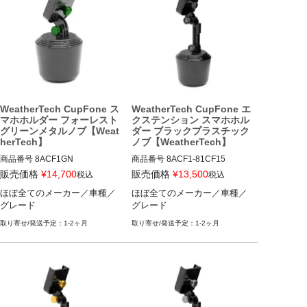
WeatherTech CupFone ス
WeatherTech CupFone エ
マホホルダー フォーレスト
クステンション スマホホル
グリーンメタルノブ【Weat
ダー ブラックプラスチック
herTech】
ノブ【WeatherTech】
商品番号
8ACF1GN

商品番号
8ACF1-81CF15

8ACF1GN

8ACF1-81CF15

販売価格
¥
14,700
販売価格
¥
13,500
税込
税込
ほぼ全てのメーカー／車種／
ほぼ全てのメーカー／車種／
ほぼ全てのメーカー／車種／グ
ほぼ全てのメーカー／車種／グ
グレード
グレード
レード
レード
1-2ヶ月
1-2ヶ月