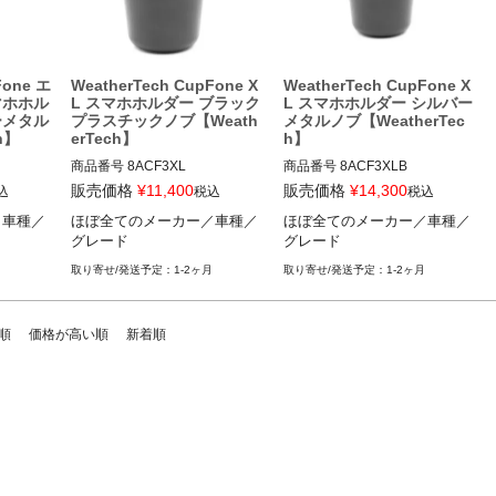
Fone エ
WeatherTech CupFone X
WeatherTech CupFone X
マホホル
L スマホホルダー ブラック
L スマホホルダー シルバー
ーメタル
プラスチックノブ【Weath
メタルノブ【WeatherTec
h】
erTech】
h】
商品番号
8ACF3XL

商品番号
8ACF3XLB

8ACF3XL

8ACF3XLB

販売価格
¥
11,400
販売価格
¥
14,300
込
税込
税込
／車種／
ほぼ全てのメーカー／車種／
ほぼ全てのメーカー／車種／
車種／グ
ほぼ全てのメーカー／車種／グ
ほぼ全てのメーカー／車種／グ
グレード
グレード
レード
レード
1-2ヶ月
1-2ヶ月
順
価格が高い順
新着順