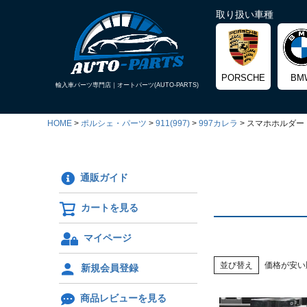
取り扱い車種
PORSCHE
BM
輸入車パーツ専門店｜
オートパーツ(AUTO-PARTS)
HOME
ポルシェ・パーツ
911(997)
997カレラ
スマホホルダー
通販ガイド
カートを見る
マイページ
並び替え
価格が安い
新規会員登録
商品レビューを見る