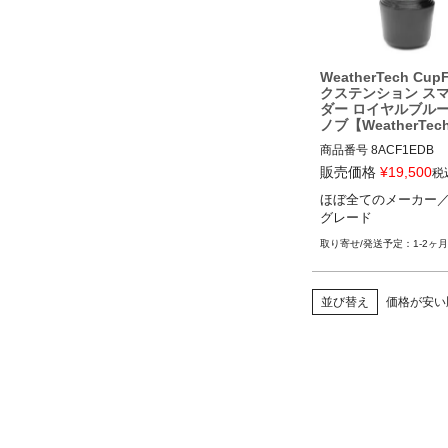
WeatherTech Cup
クステンション ス
ダー ロイヤルブル
ノブ【WeatherTec
商品番号
8ACF1EDB

8ACF1EDB

販売価格
¥
19,500
税
ほぼ全てのメーカー
ほぼ全てのメーカー／
グレード
レード
1-2ヶ月
並び替え
価格が安い