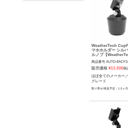
WeatherTech Cup
マホホルダー シル
ルノブ【WeatherT
商品番号
AUTO-8ACF1B
8ACF1B

販売価格
¥
13,500
税
ほぼ全てのメーカー
ほぼ全てのメーカー／
グレード
レード
1-2ヶ月