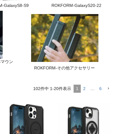
-GalaxyS8-S9
ROKFORM-GalaxyS20-22
応マウン
ROKFORM-その他アクセサリー
102
件中
1
-
20
件表示
1
2
…
6