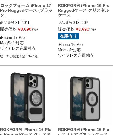
ロックフォーム iPhone 17
ROKFORM iPhone 16 Pro
Pro Ruggedケース (ブラッ
Ruggedケース クリスタル
ク)
ケース
商品番号
315101P
商品番号
313520P

iPhone 16 Pro

販売価格
¥
8,690
販売価格
¥
8,690
税込
税込
ROKFORM(ロックフォーム)
在庫有り
iPhone 17 Pro

MagSafe対応

iPhone 16 Pro

ワイヤレス充電対応
Magsafe対応

ワイヤレス充電対応
3～4週
ROKFORM iPhone 16 Plu
ROKFORM iPhone 16 Plu
s Ruggedケース クリスタ
s スリムマグネットケース