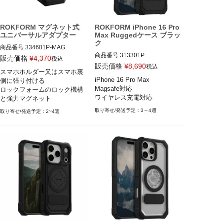
ROKFORM マグネット式
ROKFORM iPhone 16 Pro
ユニバーサルアダプター
Max Ruggedケース ブラッ
ク
商品番号
334601P-MAG

商品番号
313301P

ROK-FORM(ロックフォーム)
販売価格
¥
4,370
税込
iPhone 16 Pro Max

販売価格
¥
8,690
税込
スマホホルダー又はスマホ裏
ROKFORM(ロックフォーム)
iPhone 16 Pro Max

側に張り付ける

Magsafe対応

ロックフォームのロック機構
ワイヤレス充電対応
と強力マグネット
3～4週
2~4週