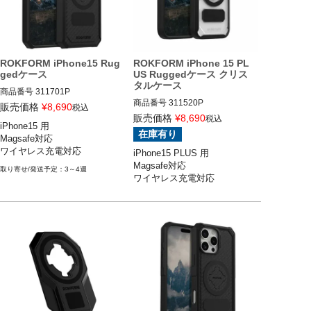
ROKFORM iPhone15 Rug
ROKFORM iPhone 15 PL
gedケース
US Ruggedケース クリス
タルケース
商品番号
311701P
商品番号
311520P

販売価格
¥
8,690
税込
iPhone15 PLUS

販売価格
¥
8,690
税込
iPhone15 用

ROKFORM(ロックフォーム)
在庫有り
Magsafe対応

ワイヤレス充電対応
iPhone15 PLUS 用

Magsafe対応

3～4週
ワイヤレス充電対応