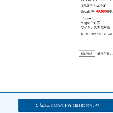
商品番号
313930P

iPhone 16 Pro

販売価格
¥
8,690
税込
ROKFORM(ロックフォ
iPhone 16 Pro

Magsafe対応

ワイヤレス充電対応
3～4週
並び替え
価格が安い
新規会員登録でお得に便利にお買い物