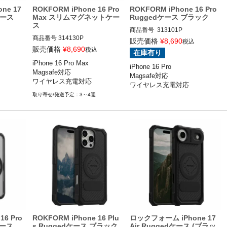
ne 17
ROKFORM iPhone 16 Pro
ROKFORM iPhone 16 Pro
ケース
Max スリムマグネットケー
Ruggedケース ブラック
ス
商品番号
 313101P

商品番号
314130P

iPhone 16 Pro

販売価格
¥
8,690
税込
iPhone 16 Pro Max

ROKFORM(ロックフォーム)
販売価格
¥
8,690
税込
在庫有り
ROKFORM(ロックフォーム)
iPhone 16 Pro Max

iPhone 16 Pro

Magsafe対応

Magsafe対応

ワイヤレス充電対応
ワイヤレス充電対応
3～4週
16 Pro
ROKFORM iPhone 16 Plu
ロックフォーム iPhone 17
ース
s Ruggedケース ブラック
Air Ruggedケース (ブラッ