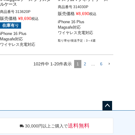
ルケース
商品番号
314030P

商品番号
313620P

iPhone 16 Plus

販売価格
¥
8,690
税込
iPhone 16 Plus

ROKFORM(ロックフォーム)
販売価格
¥
8,690
税込
iPhone 16 Plus

ROKFORM(ロックフォーム)
在庫有り
Magsafe対応

ワイヤレス充電対応
iPhone 16 Plus

Magsafe対応

3～4週
ワイヤレス充電対応
102
件中
1
-
20
件表示
1
2
…
6
ペー
ジト
送料無料
30,000円以上ご購入で
ップ
へ