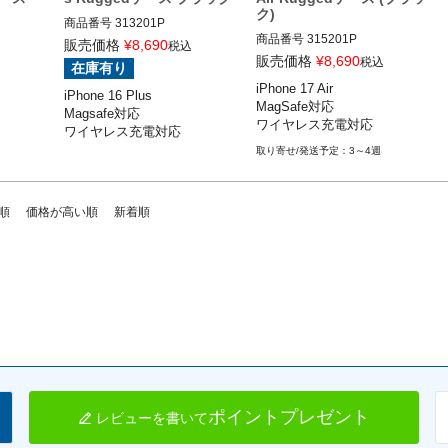
ク)
商品番号
313201P

商品番号
315201P
iPhone 16 Plus

販売価格
¥
8,690
税込
ーム)
ROKFORM(ロックフォーム)
販売価格
¥
8,690
税込
在庫有り
iPhone 17 Air

iPhone 16 Plus

MagSafe対応

Magsafe対応

ワイヤレス充電対応
ワイヤレス充電対応
3～4週
順
価格が高い順
新着順
ポイントプレゼント
レビューを書いて