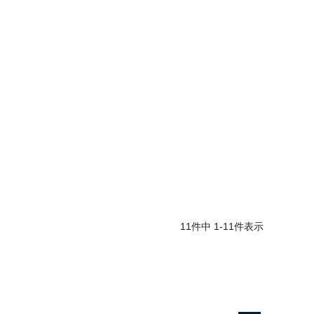
11
件中
1
-
11
件表示