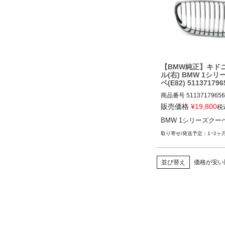
【BMW純正】キド
ル(右) BMW 1シ
ペ(E82) 511371796
商品番号
51137179656

販売価格
¥
19,800
税
BMW 1シリーズクーペ(E8
BMW 1シリーズクーペ(
14
1~2ヶ
並び替え
価格が安い