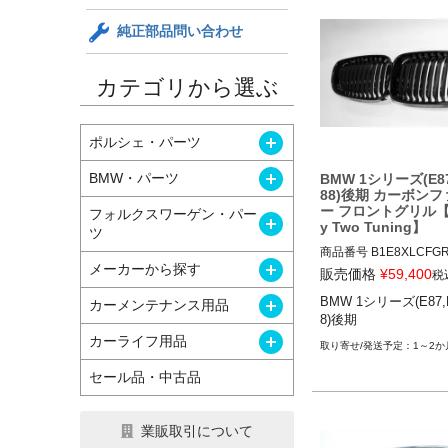
純正部品問い合わせ
カテゴリから選ぶ
開く
ポルシェ・パーツ
開く
BMW・パーツ
BMW 1シリーズ(E87
88)後期 カーボン
ー フロントグリル【T
フォルクスワーゲン・パー
開く
y Two Tuning】
ツ
商品番号
B1E8XLCFGRI
開く
メーカーから探す
B1E8xLCFGRILL

販売価格
¥
59,400
税
開く
BMW 1シリーズ(E87,E
カーメンテナンス用品
12TTT"BMW 1 SERIES 
8)後期
2/E87/E88 LCI OEM S
開く
カーライフ用品
RBON FIBRE FRONT G
1～2か
ET"

セール品・中古品
BMW 1シリーズ(E87,E8
後期 07-11
業販取引について