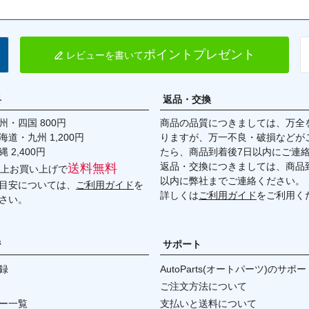
ポイントプレゼント
レビューを書いて
料
返品・交換
・四国 800円
商品の品質につきましては、万全
九州 1,200円
りますが、万一不良・破損などが
,400円
たら、商品到着後7日以内にご連
返品・交換につきましては、商品到
送料無料
円以上お買い上げで
以内に弊社までご連絡ください。
目安については、
ご利用ガイド
を
詳しくは
ご利用ガイド
をご利用く
さい。
ジ
サポート
録
AutoParts(オートパーツ)のサポー
ご注文方法について
ー一覧
支払いと送料について