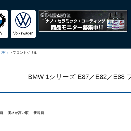
検索
W
Volkswagen
ボディ
フロントグリル
BMW 1シリーズ E87／E82／E8
順
価格が高い順
新着順