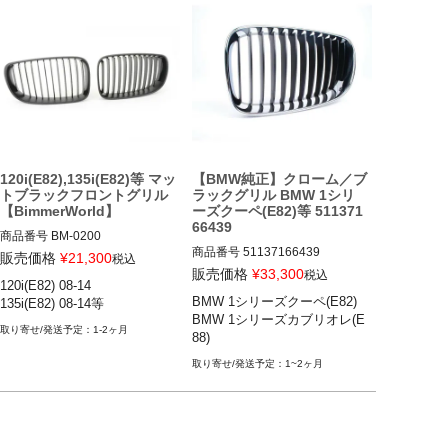
120i(E82),135i(E82)等 マッ
【BMW純正】クローム／ブ
トブラックフロントグリル
ラックグリル BMW 1シリ
【BimmerWorld】
ーズクーペ(E82)等 511371
66439
商品番号
BM-0200

商品番号
51137166439

BM-0200
販売価格
¥
21,300
税込
販売価格
¥
33,300
税込
120i(E82) 08-14

BMW 1シリーズクーペ(E82) 08-
BMW 1シリーズクーペ(E82)

14

BMW 1シリーズカブリオレ(E
BMW 1シリーズカブリオレ(E8
1-2ヶ月
88)
8) 08-14
1~2ヶ月