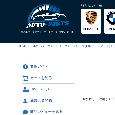
取り扱い車種
PORSCHE
BM
輸入車パーツ専門店｜
オートパーツ(AUTO-PARTS)
HOME
BMW・パーツ
1シリーズ
1シリーズ(E87／E82／E88)
通販ガイド
カートを見る
マイページ
並び替え
価格が安い
新規会員登録
商品レビューを見る