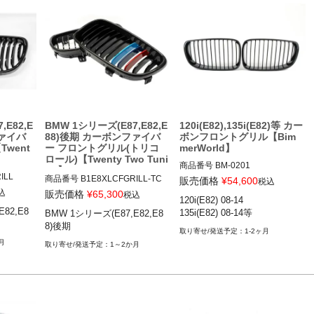
,E82,E
BMW 1シリーズ(E87,E82,E
120i(E82),135i(E82)等 カー
ファイバ
88)後期 カーボンファイバ
ボンフロントグリル【Bim
went
ー フロントグリル(トリコ
merWorld】
ロール)【Twenty Two Tuni
商品番号
BM-0201

ng】
LL

BM-0201
商品番号
B1E8XLCFGRILL-TC

販売価格
¥
54,600
税込
B1E8xLCFGRILL_TC

込
販売価格
¥
65,300
税込
120i(E82) 08-14

82,E8
BMW 1シリーズ(E87,E82,E8
E81/E8
12TTT"BMW 1 SERIES E81/E8
8)後期
TYLE CA
2/E87/E88 LCI TRI-COLOUR C
1-2ヶ月
RILLE S
ARBON FIBRE FRONT GRILLE"

月
1～2か月
BMW 1シリーズ(E87,E82,E88)
2,E88)
後期 07-11