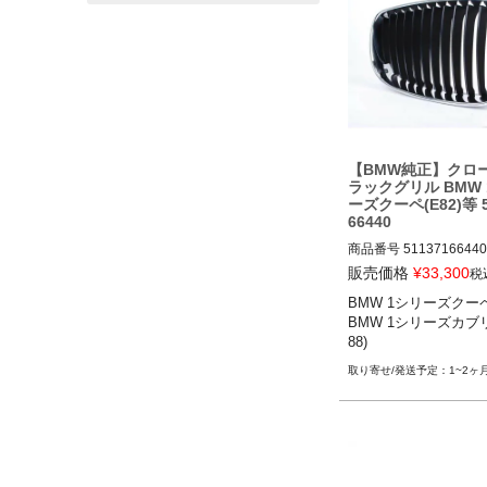
【BMW純正】クロ
ラックグリル BMW
ーズクーペ(E82)等 5
66440
商品番号
51137166440

販売価格
¥
33,300
税
BMW 1シリーズクーペ(E8
BMW 1シリーズクーペ(
14

BMW 1シリーズカブ
BMW 1シリーズカブリオ
88)
8) 08-14
1~2ヶ