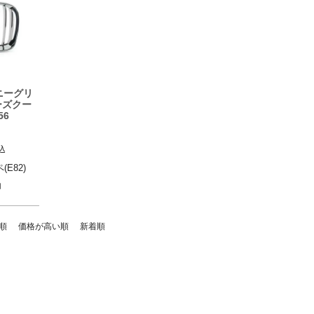
ニーグリ
リーズクー
56
込
2) 08-
E82)
月
順
価格が高い順
新着順