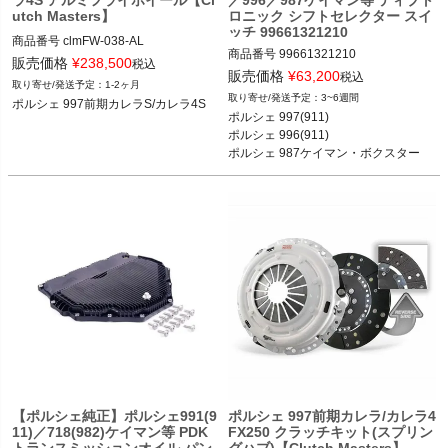
utch Masters】
ロニック シフトセレクター スイ
ッチ 99661321210
商品番号
clmFW-038-AL

商品番号
99661321210

販売価格
¥
238,500
税込
販売価格
¥
63,200
ポルシェ 997前期カレラS/カレラ4S 0
税込
1-2ヶ月
5-08
3~6週間
ポルシェ 997前期カレラS/カレラ4S
ポルシェ 997(911) カレラ／カレラS／
ポルシェ 997(911) 

カレラGTS／カレラ4／カレラ4S／カ
ポルシェ 996(911) 

レラ4GTS／ターボ／ターボS／GT2／
ポルシェ 987ケイマン・ボクスター

GT2RS／GT3／GT3 RS 04-08

*997／987 前期モデル
ポルシェ 996(911) カレラ／カレラ4／
カレラ4S／ターボ／ターボ S／GT3／
GT3RS／GT2 97-04

ポルシェ 987ケイマン ケイマン／ケイ
マンS／ケイマンR 04-08

ポルシェ 987ボクスター ボクスター／
ボクスターS 04-08

*997／987 前期モデル
【ポルシェ純正】ポルシェ991(9
ポルシェ 997前期カレラ/カレラ4
11)／718(982)ケイマン等 PDK
FX250 クラッチキット(スプリン
トランスミッションオイル パン
グハブ)【Clutch Masters】