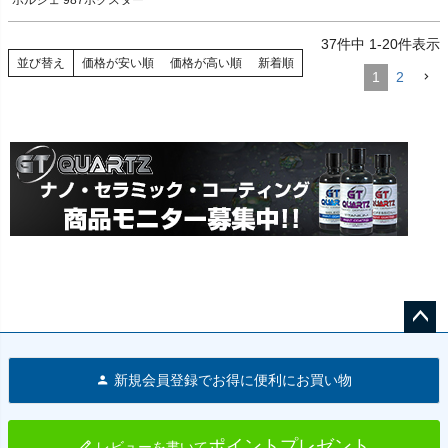
ポルシェ 987ケイマン ケイマン／ケイ
*後期モデル
マンS／ケイマンR 04-12

37
件中
1
-
20
件表示
ポルシェ 987ボクスター ボクスター／
並び替え
価格が安い順
価格が高い順
新着順
1
2
ペー
ジト
新規会員登録でお得に便利にお買い物
ップ
へ
ポイントプレゼント
レビューを書いて