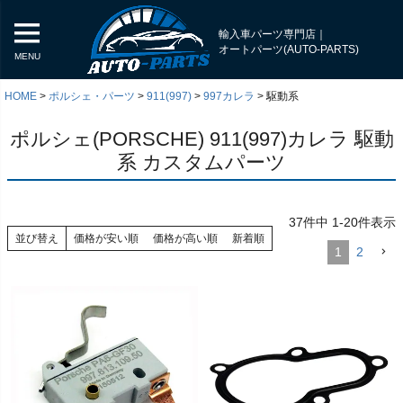
輸入車パーツ専門店｜
オートパーツ(AUTO-PARTS)
MENU
HOME
ポルシェ・パーツ
911(997)
997カレラ
駆動系
ポルシェ(PORSCHE) 911(997)カレラ 駆動
系 カスタムパーツ
37
件中
1
-
20
件表示
並び替え
価格が安い順
価格が高い順
新着順
1
2
く
く
く