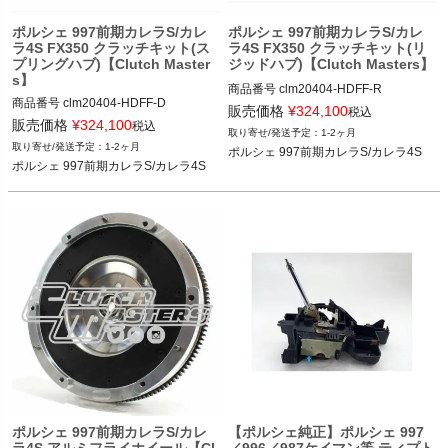
ポルシェ 997前期カレラS/カレ
ポルシェ 997前期カレラS/カレ
ラ4S FX350 クラッチキット(ス
ラ4S FX350 クラッチキット(リ
プリングハブ)【Clutch Master
ジッドハブ)【Clutch Masters】
s】
商品番号
clm20404-HDFF-R

商品番号
clm20404-HDFF-D

販売価格
¥
324,100
税込
販売価格
¥
324,100
ポルシェ 997前期カレラS/カレラ4S 0
税込
1-2ヶ月
ポルシェ 997前期カレラS/カレラ4S 0
5-08
1-2ヶ月
ポルシェ 997前期カレラS/カレラ4S
5-08
ポルシェ 997前期カレラS/カレラ4S
ポルシェ 997前期カレラS/カレ
【ポルシェ純正】ポルシェ 997
ラ4S アルミフライホイール【Cl
／996／987ケイマン等 ティプト