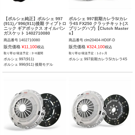
【ポルシェ純正】ポルシェ 997
ポルシェ 997前期カレラS/カレ
(911)／996(911)後期 ティプトロ
ラ4S FX250 クラッチキット(ス
ニック ギアボックス オイルパン
プリングハブ)【Clutch Master
ガスケット 1402710080
s】
商品番号
1402710080

商品番号
clm20404-HD0F-D

販売価格
¥
11,100
販売価格
¥
324,100
税込
税込
ポルシェ 997前期カレラS/カレラ4S 0
3~6週間
1-2ヶ月
ポルシェ 997(911) 04-11

5-08
ポルシェ 997(911) 

ポルシェ 997前期カレラS/カレラ4S
ポルシェ 996(911) 後期モデル 02-04
ポルシェ 996(911) 後期モデル