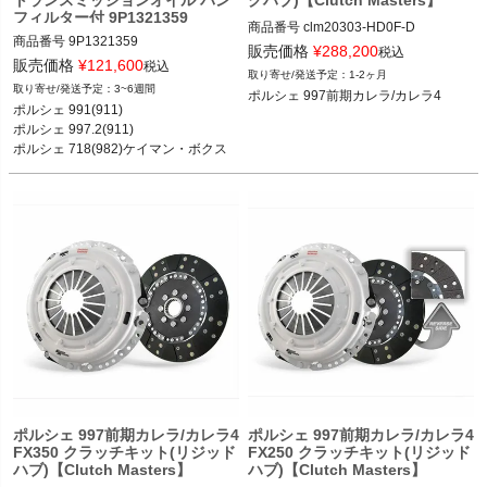
フィルター付 9P1321359
商品番号
clm20303-HD0F-D

商品番号
9P1321359

販売価格
¥
288,200
税込
販売価格
¥
121,600
ポルシェ 997前期カレラ/カレラ4 05-0
税込
1-2ヶ月
8
3~6週間
ポルシェ 997前期カレラ/カレラ4
ポルシェ 991(911) カレラ／カレラS／
ポルシェ 991(911) 

カレラ4／カレラ4S／ターボ／ターボ
ポルシェ 997.2(911) 

S／GT3／GT3 RS 11-18

ポルシェ 718(982)ケイマン・ボクス
ポルシェ 997.2(911) カレラ／カレラS
ター 

／カレラGTS／カレラ4／カレラ4S／
ポルシェ 981ケイマン・ボクスター 等
カレラ4GTS／ターボ／ターボS／GT2
／GT2RS／GT3／GT3 RS 08-11

ポルシェ 718(982)ケイマン ケイマン
／ケイマンS／ケイマンGTS／ケイマ
ンGT4／ケイマンGT4 RS 16-

ポルシェ 718(982)ボクスター ボクス
ター／ボクスターS／ボクスターGTS 
16-

ポルシェ 981ケイマン ケイマン／ケイ
マンS 12-16

ポルシェ 981ボクスター ボクスター／
ボクスターS 12-16

ポルシェ 987ケイマン ケイマン／ケイ
ポルシェ 997前期カレラ/カレラ4
ポルシェ 997前期カレラ/カレラ4
FX350 クラッチキット(リジッド
FX250 クラッチキット(リジッド
マンS／ケイマンR 04-12

ハブ)【Clutch Masters】
ハブ)【Clutch Masters】
ポルシェ 987ボクスター ボクスター／