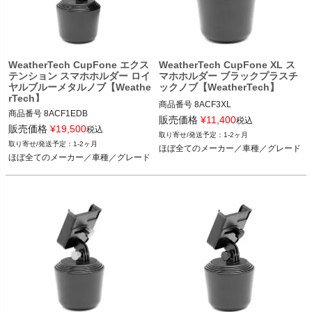
WeatherTech CupFone エクス
WeatherTech CupFone XL ス
テンション スマホホルダー ロイ
マホホルダー ブラックプラスチ
ヤルブルーメタルノブ【Weathe
ックノブ【WeatherTech】
rTech】
商品番号
8ACF3XL

商品番号
8ACF1EDB

8ACF3XL

販売価格
¥
11,400
税込
8ACF1EDB

販売価格
¥
19,500
税込
1-2ヶ月
ほぼ全てのメーカー／車種／グレード
1-2ヶ月
ほぼ全てのメーカー／車種／グレード
ほぼ全てのメーカー／車種／グレード
ほぼ全てのメーカー／車種／グレード