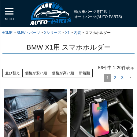
輸入車パーツ専門店｜
オートパーツ(AUTO-PARTS)
MENU
HOME
BMW・パーツ
Xシリーズ
X1
内装
スマホホルダー
BMW X1用 スマホホルダー
56
件中
1
-
20
件表示
並び替え
価格が安い順
価格が高い順
新着順
1
2
3
く
く
く