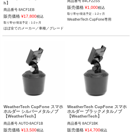
商品番号
84CF22SS

h】
84CF22SS

販売価格
¥
1,000
税込
商品番号
8ACF1EB

1-2ヶ月
8ACF1EB

販売価格
¥
17,800
税込
WeatherTech CupFone専用
WeatherTech CupFone専用
1-2ヶ月
ほぼ全てのメーカー／車種／グレード
ほぼ全てのメーカー／車種／グレード
WeatherTech CupFone スマホ
WeatherTech CupFone スマホ
ホルダー シルバーメタルノブ
ホルダー ブラックメタルノブ
【WeatherTech】
【WeatherTech】
商品番号
AUTO-8ACF1B

商品番号
8ACF1BK

8ACF1B

8ACF1BK

販売価格
¥
13,500
販売価格
¥
14,700
税込
税込