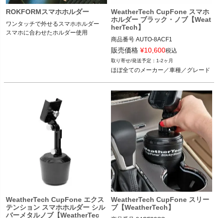
ROKFORMスマホホルダー
WeatherTech CupFone スマホ
ホルダー ブラック・ノブ【Weat
ワンタッチで外せるスマホホルダー

herTech】
スマホに合わせたホルダー使用
商品番号
AUTO-8ACF1

8ACF1

販売価格
¥
10,600
税込
1-2ヶ月
ほぼ全てのメーカー／車種／グレード
ほぼ全てのメーカー／車種／グレード
WeatherTech CupFone エクス
WeatherTech CupFone スリー
テンション スマホホルダー シル
ブ【WeatherTech】
バーメタルノブ【WeatherTec