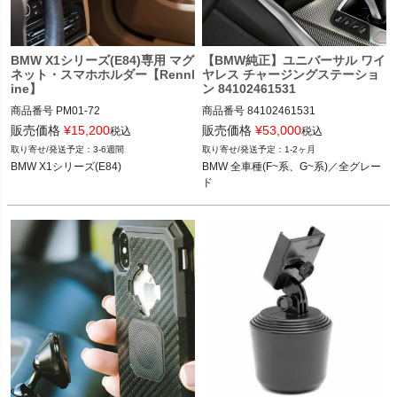
く
く
BMW X1シリーズ(E84)専用 マグ
【BMW純正】ユニバーサル ワイ
ネット・スマホホルダー【Rennl
ヤレス チャージングステーショ
ine】
ン 84102461531
く
商品番号
PM01-72

商品番号
84102461531

PM01-72

84102461531

販売価格
¥
15,200
販売価格
¥
53,000
税込
税込
3-6週間
1-2ヶ月
12REN"PM01.72"

BMW 全車種(F~系、G~系)／全グレー
BMW X1シリーズ(E84)
BMW 全車種(F~系、G~系)／全グレー
ド
ド
BMW X1シリーズ(E84) 09-15