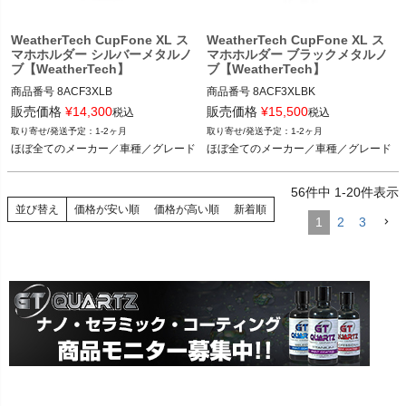
WeatherTech CupFone XL ス
WeatherTech CupFone XL ス
マホホルダー シルバーメタルノ
マホホルダー ブラックメタルノ
ブ【WeatherTech】
ブ【WeatherTech】
商品番号
8ACF3XLB

商品番号
8ACF3XLBK

8ACF3XLB

8ACF3XLBK

販売価格
¥
14,300
販売価格
¥
15,500
税込
税込
1-2ヶ月
1-2ヶ月
ほぼ全てのメーカー／車種／グレード
ほぼ全てのメーカー／車種／グレード
ほぼ全てのメーカー／車種／グレード
ほぼ全てのメーカー／車種／グレード
56
件中
1
-
20
件表示
並び替え
価格が安い順
価格が高い順
新着順
1
2
3