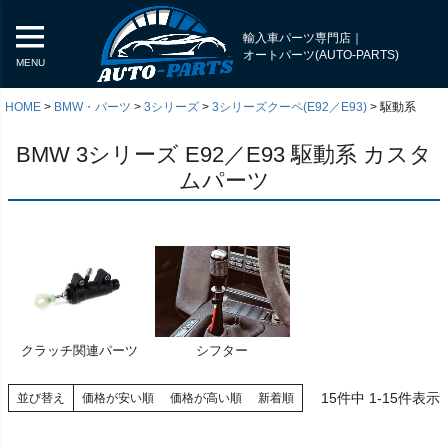
輸入車パーツ専門店｜
オートパーツ(AUTO-PARTS)
MENU
HOME
BMW・パーツ
3シリーズ
3シリーズクーペ(E92／E93)
駆動系
BMW 3シリーズ E92／E93 駆動系 カスタ
ムパーツ
クラッチ関連パーツ
シフター
く
15
件中
1
-
15
件表示
並び替え
価格が安い順
価格が高い順
新着順
く
く