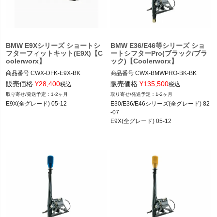
BMW E9Xシリーズ ショートシ
BMW E36/E46等シリーズ ショ
フターフィットキット(E9X)【C
ートシフターPro(ブラック/ブラ
oolerworx】
ック)【Coolerworx】
商品番号
CWX-DFK-E9X-BK

商品番号
CWX-BMWPRO-BK-BK

CWX-DFK-E9X-BK
販売価格
¥
28,400
販売価格
¥
135,500
税込
税込
1-2ヶ月
1-2ヶ月
E9X(全グレード) 05-12
E30/E36/E46シリーズ(全グレード) 82
-07

E9X(全グレード) 05-12

E8X(全グレード) 04-11