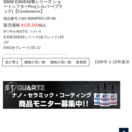
BMW E36/E46等シリーズ ショ
ートシフターPro(シルバー/ブラ
ック)【Coolerworx】
商品番号
CWX-BMWPRO-SR-BK

CWX-BMWPRO-SR-BK

販売価格
¥
135,500
税込
1-2ヶ月
E30/E36/E46シリーズ(全グレード) 82
-07

E9X(全グレード) 05-12

E8X(全グレード) 04-11
15
件中
1
-
15
件表示
並び替え
価格が安い順
価格が高い順
新着順