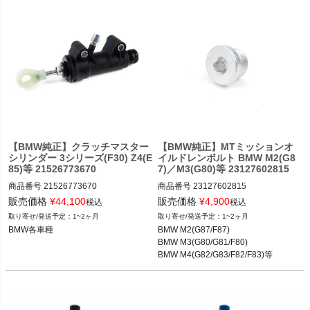
く
く
く
【BMW純正】クラッチマスター
【BMW純正】MTミッションオ
シリンダー 3シリーズ(F30) Z4(E
イルドレンボルト BMW M2(G8
85)等 21526773670
7)／M3(G80)等 23127602815
商品番号
21526773670

商品番号
23127602815

21526773670
販売価格
¥
44,100
販売価格
¥
4,900
税込
税込
BMW 1シリーズクーペ(E82) 135i 08-1
1~2ヶ月
1~2ヶ月
4

BMW各車種
BMW M2(G87/F87)

BMW 2シリーズクーペ(F22) M235i/M
BMW M3(G80/G81/F80)

240i 13-20

BMW M4(G82/G83/F82/F83)等
BMW 3シリーズ(E90/E92) 320i 05-13

BMW 3シリーズ(F30) 320i 12-19

BMW M2(F87) 14-21

BMW M2(G87) 23-
