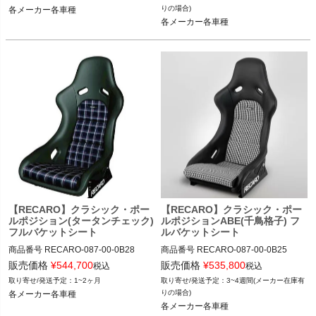
087-00-0B26

087-00-0B26

りの場合)
各メーカー各車種
各メーカー各車種
12VIVID"087.00.0B26"
12VIVID"087.00.0B26"
【RECARO】クラシック・ポー
【RECARO】クラシック・ポー
ルポジション(タータンチェック)
ルポジションABE(千鳥格子) フ
フルバケットシート
ルバケットシート
商品番号
RECARO-087-00-0B28

商品番号
RECARO-087-00-0B25

RECARO-087.00.0B28

RECARO-087.00.0B25

販売価格
¥
544,700
販売価格
¥
535,800
税込
税込
1~2ヶ月
3~4週間(メーカー在庫有
087-00-0B28

087-00-0B25

りの場合)
各メーカー各車種
各メーカー各車種
12VIVID"087.00.0B28"
12VIVID"087.00.0B25"