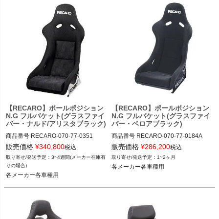
【RECARO】ポールポジション
【RECARO】ポールポジション
N.G フルバケット(グラスファイ
N.G フルバケット(グラスファイ
バー・ナルド/アリスタブラック)
バー・ベロアブラック)
商品番号
RECARO-070-77-0351

商品番号
RECARO-070-77-0184A

RECARO-070_77_0351

RECARO-070_77_0184A

販売価格
¥
340,800
販売価格
¥
286,200
税込
税込
3~4週間(メーカー在庫有
1~2ヶ月
12TGW"RECARO-070.77.0351"
12TGW"RECARO-070.77.0184A"
りの場合)
各メーカー各車種用
各メーカー各車種用