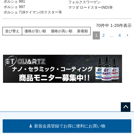
ポルシェ 991

フォルクスワーゲン

ポルシェ 991 12-19

フォルクスワーゲン

ポルシェ 997

マツダ ロードスター(ND)等
ポルシェ 997 05-13

マツダ ロードスター(ND)等
ポルシェ 718ケイマン/ボクスター等
ポルシェ 996 98-05

ポルシェ 718ケイマン/ボクスター 16-

70
件中
1
-
20
件表示
ポルシェ 981ケイマン/ボクスター 12-
16

並び替え
価格が安い順
価格が高い順
新着順
1
2
…
4
ポルシェ 987ケイマン/ボクスター 05-
12

ポルシェ 986ボクスター 96-04
ペー
ジト
新規会員登録でお得に便利にお買い物
ップ
へ