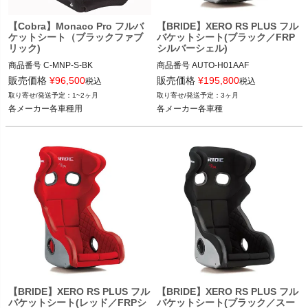
【Cobra】Monaco Pro フルバ
【BRIDE】XERO RS PLUS フル
ケットシート（ブラックファブ
バケットシート(ブラック／FRP
リック)
シルバーシェル)
商品番号
C-MNP-S-BK

商品番号
AUTO-H01AAF

C_MNP-S-BK

販売価格
¥
96,500
販売価格
¥
195,800
税込
税込
ブラック品番：H01AAF

1~2ヶ月
3ヶ月
12VIVID"C MNP-S-BK"
各メーカー各車種用
各メーカー各車種
各メーカー各車種
【BRIDE】XERO RS PLUS フル
【BRIDE】XERO RS PLUS フル
バケットシート(レッド／FRPシ
バケットシート(ブラック／スー