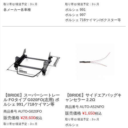
ブラック品番：H01BBR

メーカー品番：G019FO

3ヶ月
3ヶ月
各メーカー各車種
ポルシェ 991

各メーカー各車種
各メーカー各車種
ポルシェ 997

ポルシェ 718ケイマン/ボクスター等
【BRIDE】スーパーシートレー
【BRIDE】サイドエアバッグキ
ル FOタイプ G020FO(左用) ポ
ャンセラー 2.2Ω
ルシェ 991／718ケイマン等
商品番号
AUTO-A52NPO

商品番号
AUTO-G020FO

販売価格
¥
1,650
税込
メーカー品番：A52NPO

販売価格
¥
28,600
税込
3ヶ月
メーカー品番：G020FO

3ヶ月
ポルシェ

ポルシェ
