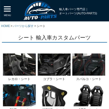
輸入車パーツ専門店｜
オートパーツ(AUTO-PARTS)
MENU
HOME
パーツから探す
シート
シート 輸入車カスタムパーツ
レカロ・シート
コブラ・シート
スパルコ・シート
く
く
く