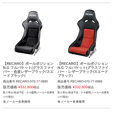
【RECARO】ポールポジション
【RECARO】ポールポジション
N.G フルバケット(グラスファイ
N.G フルバケット(グラスファイ
バー・合皮レザーブラック/スエ
バー・レザーブラック/スエード
ードブラック)
ブラック)
商品番号
RECARO-070-77-0885

商品番号
RECARO-070-77-0886

RECARO-070_77_0885

RECARO-070_77_0886

販売価格
¥
332,800
販売価格
¥
332,800
税込
税込
3~4週間(メーカー在庫有
3~4週間(メーカー在庫有
12TGW"RECARO-070.77.0885"
12TGW"RECARO-070.77.0886"
りの場合)
りの場合)
各メーカー各車種用
各メーカー各車種用