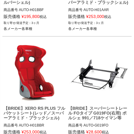
ルバーシェル)
パーアラミド・ブラックシェル)
商品番号
AUTO-H01BBF

商品番号
AUTO-H01AAR

販売価格
¥
195,800
販売価格
¥
253,000
税込
税込
レッド品番：H01AAF

ブラック品番：H01AAR

3ヶ月
3ヶ月
各メーカー各車種
各メーカー各車種
各メーカー各車種
各メーカー各車種
【BRIDE】XERO RS PLUS フル
【BRIDE】スーパーシートレー
バケットシート(レッド／スーパ
ル FOタイプ G019FO(右用) ポ
ーアラミド・ブラックシェル)
ルシェ 991／718ケイマン等
商品番号
AUTO-H01BBR

商品番号
AUTO-G019FO

販売価格
¥
253,000
販売価格
¥
28,600
税込
税込