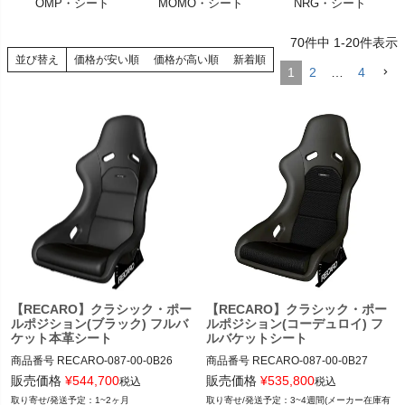
OMP・シート
MOMO・シート
NRG・シート
く
70
件中
1
-
20
件表示
く
並び替え
価格が安い順
価格が高い順
新着順
1
2
…
4
く
【RECARO】クラシック・ポー
【RECARO】クラシック・ポー
ルポジション(ブラック) フルバ
ルポジション(コーデュロイ) フ
ケット本革シート
ルバケットシート
商品番号
RECARO-087-00-0B26

商品番号
RECARO-087-00-0B27

RECARO-087.00.0B26

RECARO-087.00.0B27

販売価格
¥
544,700
販売価格
¥
535,800
税込
税込
1~2ヶ月
3~4週間(メーカー在庫有