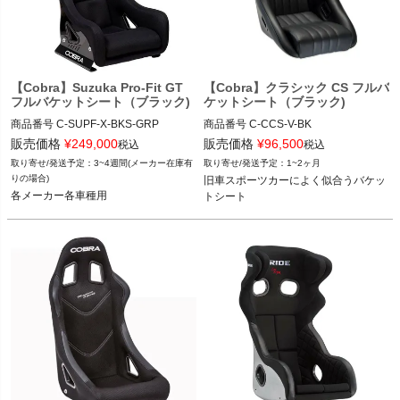
【Cobra】Suzuka Pro-Fit GT
【Cobra】クラシック CS フルバ
フルバケットシート（ブラック)
ケットシート（ブラック)
商品番号
C-SUPF-X-BKS-GRP

商品番号
C-CCS-V-BK

C_SUPF-X-BKS-GRP

C_CCS-V-BK

販売価格
¥
249,000
販売価格
¥
96,500
税込
税込
3~4週間(メーカー在庫有
1~2ヶ月
12FVD  "FVD 521 9XX 01SGT"

12VIVID"C CCS-V-BK"
りの場合)
旧車スポーツカーによく似合うバケッ
12VIVID"C SUPF-X-BKS-GRP"
各メーカー各車種用
トシート