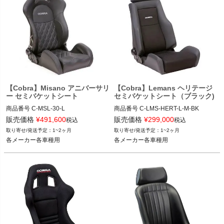
【Cobra】Misano アニバーサリ
【Cobra】Lemans ヘリテージ
ー セミバケットシート
セミバケットシート（ブラック)
商品番号
C-MSL-30-L

商品番号
C-LMS-HERT-L-M-BK

C_MSL-30-L

C_LMS-HERT-L-M-BK

販売価格
¥
491,600
販売価格
¥
299,000
税込
税込
1~2ヶ月
1~2ヶ月
12VIVID"C MSL-30-L"
12VIVID"C LMS-HERT-L-M-BK"
各メーカー各車種用
各メーカー各車種用