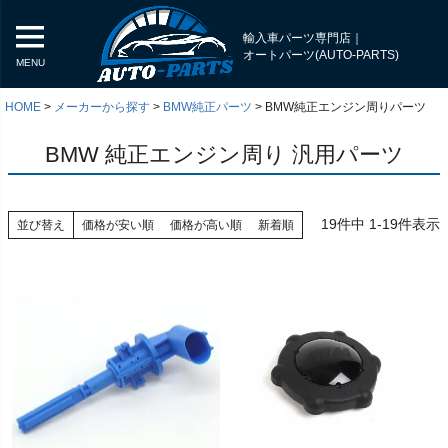
輸入車パーツ専門店｜
オートパーツ(AUTO-PARTS)
MENU
HOME
メーカーから探す
BMW純正パーツ
BMW純正エンジン周りパーツ
BMW 純正エンジン周り 汎用パーツ
19
件中
1
-
19
件表示
並び替え
価格が安い順
価格が高い順
新着順
く
く
く