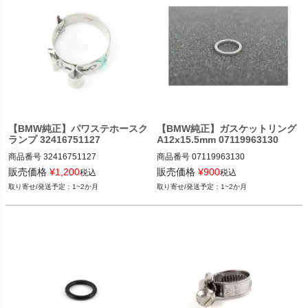
【BMW純正】パワステホースク
【BMW純正】ガスケットリング
ランプ 32416751127
A12x15.5mm 07119963130
商品番号
32416751127

商品番号
07119963130

32416751127
7119963130
販売価格
¥
1,200
販売価格
¥
900
税込
税込
1~2か月
1~2か月