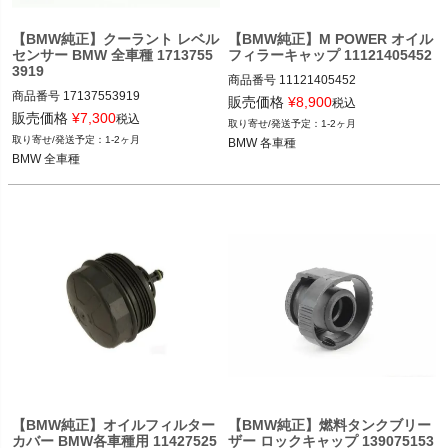
く
【BMW純正】クーラント レベル
【BMW純正】M POWER オイル
センサー BMW 全車種 1713755
フィラーキャップ 11121405452
く
3919
商品番号
11121405452

商品番号
17137553919

11121405452

く
販売価格
¥
8,900
税込
17137553919

販売価格
¥
7,300
税込
1-2ヶ月
BMW 各車種
1-2ヶ月
BMW 各車種
BMW 全車種
BMW 全車種
【BMW純正】オイルフィルター
【BMW純正】燃料タンクブリー
カバー BMW各車種用 11427525
ザー ロックキャップ 139075153