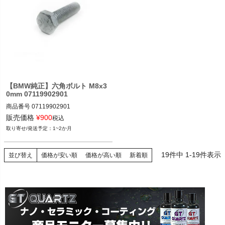
【BMW純正】六角ボルト M8x3
0mm 07119902901
商品番号
07119902901

7119902901
販売価格
¥
900
税込
1~2か月
19
件中
1
-
19
件表示
並び替え
価格が安い順
価格が高い順
新着順