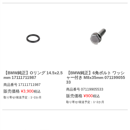
【BMW純正】Oリング 14.5x2.5
【BMW純正】6角ボルト ワッシ
mm 17111711987
ャー付き M8x35mm 071199055
33
商品番号
17111711987

商品番号
07119905533

17111711987
販売価格
¥
3,900
税込
7119905533
販売価格
¥
900
税込
1~2か月
1~2か月