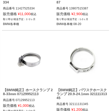
334
87
商品番号
11427525334

商品番号
13907515387

11427525334
13907515387

販売価格
¥
11,000
販売価格
¥
2,900
税込
税込
1~2ヶ月
1-2ヶ月
BMW各車種 08-20
BMW各車種
BMW各車種 08-20
【BMW純正】ホースクランプ 2
【BMW純正】パワステホースク
8-33mm 07129952113
ランプ 20.9-24.1mm 321111313
45
商品番号
07129952113

商品番号
32111131345

7129952113
販売価格
¥
1,000
税込
32111131345
販売価格
¥
1,200
税込
1~2か月