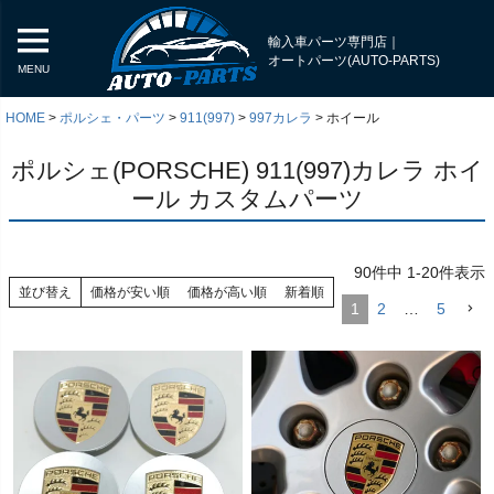
輸入車パーツ専門店｜
オートパーツ(AUTO-PARTS)
MENU
HOME
ポルシェ・パーツ
911(997)
997カレラ
ホイール
ポルシェ(PORSCHE) 911(997)カレラ ホイ
ール カスタムパーツ
90
件中
1
-
20
件表示
並び替え
価格が安い順
価格が高い順
新着順
1
2
…
5
く
く
く