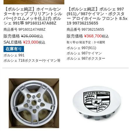
【ポルシェ純正】ホイールセン
【ポルシェ純正】ポルシェ 997
ターキャップ ブリリアントシル
(911)／987ケイマン・ボクスタ
バー(クロムメッキ仕上げ) ポル
ー アロイホイール フロント 8.5x
シェ 991等 9P1601147A88Z
19 99736215655
商品番号
9P1601147A88Z

商品番号
99736215655

販売価格
¥
26,000
販売価格
¥
368,700
税込
税込
ポルシェ 991 12-19

SALE価格
¥
23,000
税込
3~6週間
ポルシェ 718ボクスター/ケイマン 16-
ポルシェ 997(911) カレラ／カレラS／
ポルシェ 997(911) 

在庫有り
25

カレラGTS／カレラ4／カレラ4S／カ
ポルシェ 987ケイマン 

ポルシェ 991

ポルシェ 981ボクスター/ケイマン 12-
レラ4GTS／ターボ／ターボS／GT2／
ポルシェ 987ボクスター
ポルシェ 718ボクスター/ケイマン等
16

GT2RS／GT3／GT3 RS 04-11

ポルシェ 971パナメーラ 09-16

ポルシェ 987ケイマン ケイマン／ケイ
ポルシェ 970パナメーラ 16-24

マンS／ケイマンR 04-12

ポルシェ 9YA(E3)カイエン 10-18

ポルシェ 987ボクスター ボクスター／
ポルシェ 958カイエン 18-

ボクスターS 04-12
等