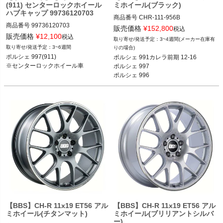
(911) センターロックホイール
ミホイール(ブラック)
ハブキャップ 99736120703
商品番号
CHR-111-956B

商品番号
99736120703

CHR-111-956B

販売価格
¥
152,800
税込
販売価格
¥
12,100
税込
3~4週間(メーカー在庫有
ポルシェ 997(911)

FVD：CHR 111 956B

3~6週間
りの場合)
※センターロックホイール車
ポルシェ 997(911)

ポルシェ 991カレラ前期 12-16

ポルシェ 991カレラ前期 12-16

※センターロックホイール車
ポルシェ 997

ポルシェ 997 05-12

ポルシェ 996
ポルシェ 996 98-05
【BBS】CH-R 11x19 ET56 アル
【BBS】CH-R 11x19 ET56 アル
ミホイール(チタンマット)
ミホイール(ブリリアントシルバ
ー)