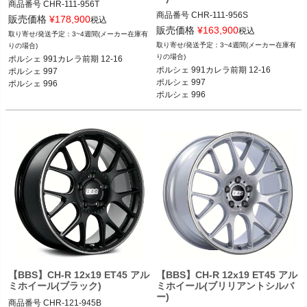
商品番号
CHR-111-956T

商品番号
CHR-111-956S

CHR-111-956T

販売価格
¥
178,900
税込
CHR-111-956S

販売価格
¥
163,900
税込
3~4週間(メーカー在庫有
FVD：CHR 111 956T

3~4週間(メーカー在庫有
りの場合)
FVD：CHR 111 956S

りの場合)
ポルシェ 991カレラ前期 12-16

ポルシェ 991カレラ前期 12-16

ポルシェ 991カレラ前期 12-16

ポルシェ 997

ポルシェ 991カレラ前期 12-16

ポルシェ 997 05-12

ポルシェ 997

ポルシェ 996
ポルシェ 997 05-12

ポルシェ 996 98-05
ポルシェ 996
ポルシェ 996 98-05
【BBS】CH-R 12x19 ET45 アル
【BBS】CH-R 12x19 ET45 アル
ミホイール(ブラック)
ミホイール(ブリリアントシルバ
ー)
商品番号
CHR-121-945B
