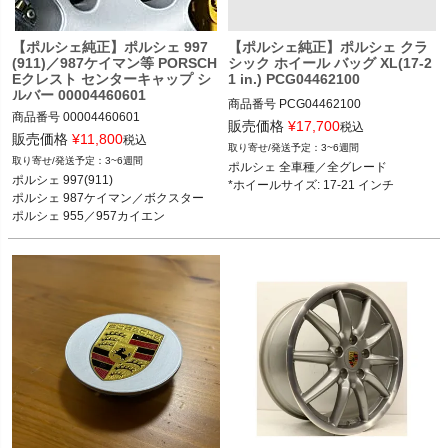
マンS／ケイマンR 05-12

ポルシェ 981ケイマン ケイマン／ケイ
ポルシェ 987ボクスター ボクスター／
マンS／GT4 12-16

ボクスターS 05-12

【ポルシェ純正】ポルシェ 997
【ポルシェ純正】ポルシェ クラ
ポルシェ 981ボクスター ボクスター／
(911)／987ケイマン等 PORSCH
シック ホイール バッグ XL(17-2
ポルシェ 958カイエン カイエン／カイ
ボクスターS 12-16

Eクレスト センターキャップ シ
1 in.) PCG04462100
エンS／カイエン ターボ／カイエンS 
ポルシェ 987ケイマン ケイマン／ケイ
ルバー 00004460601
ハイブリッド／GTS 10-18

マンS／ケイマンR 05-12

商品番号
PCG04462100

ポルシェ 955／957カイエン カイエン
商品番号
00004460601

ポルシェ 987ボクスター ボクスター／
販売価格
¥
17,700
税込
／カイエンS／カイエン ターボ／カイ
販売価格
¥
11,800
ボクスターS 05-12

税込
3~6週間
エン ターボS／カイエンGTS 02-10

ポルシェ 997(911) 04-11

ポルシェ 986ボクスター ボクスター／
ポルシェ 全車種／全グレード

3~6週間
ポルシェ 全車種／全グレード

ポルシェ 971パナメーラ 4／4S／4E／
ポルシェ 987ケイマン／ボクスター 0
ボクスターS 96-04
*ホイールサイズ: 17-21 インチ
ポルシェ 997(911) 

ターボ／ターボS／GTS 16-23

4-12

ポルシェ 987ケイマン／ボクスター 

ポルシェ 970パナメーラ 4／S／4S／
ポルシェ 955／957カイエン 02-10

ポルシェ 955／957カイエン
Sハイブリッド／ターボ／ターボS 09-
16

ポルシェ タイカン タイカン／4S／タ
ーボ／ターボS／クロスツーリズモ 20
-