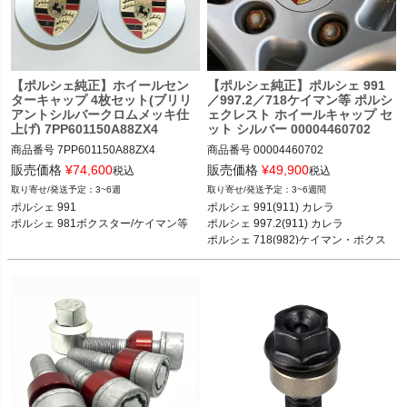
く
く
【ポルシェ純正】ホイールセン
【ポルシェ純正】ポルシェ 991
く
ターキャップ 4枚セット(ブリリ
／997.2／718ケイマン等 ポルシ
アントシルバークロムメッキ仕
ェクレスト ホイールキャップ セ
上げ) 7PP601150A88ZX4
ット シルバー 00004460702
商品番号
7PP601150A88ZX4

商品番号
00004460702

販売価格
¥
74,600
販売価格
¥
49,900
税込
税込
純正品番：7PP601150A88Z(１コ)

3~6週
3~6週間
発注時は、"7PP601150A88Z"を4つ注
ポルシェ 991(911) カレラ／カレラS／
ポルシェ 991

ポルシェ 991(911) カレラ

文してっください。
カレラ4／カレラ4S RS 11-19

ポルシェ 981ボクスター/ケイマン等
ポルシェ 997.2(911) カレラ

ポルシェ 997.2(911) カレラ／カレラS
ポルシェ 718(982)ケイマン・ボクス
／カレラGTS／カレラ4／カレラ4S／
ター

カレラ4GTS 08-11

ポルシェ 981ケイマン・ボクスター 等

ポルシェ 718(982)ケイマン ケイマン
／ケイマンS／ケイマンGTS／ケイマ
ンGT4／ケイマンGT4 RS 16-

ポルシェ 718(982)ボクスター ボクス
ター／ボクスターS／ボクスターGTS 
16-

ポルシェ 981ケイマン ケイマン／ケイ
マンS／GT4 12-16
