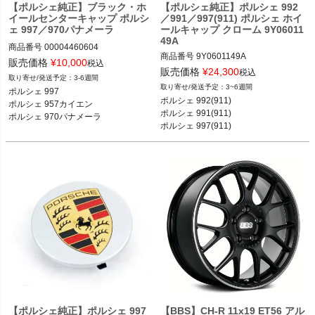
ポルシェ 958カイエン カイエン／カイ
【ポルシェ純正】ブラック・ホ
【ポルシェ純正】ポルシェ 992
イールセンターキャップ ポルシ
／991／997(911) ポルシェ ホイ
エンS／カイエン ターボ／カイエンS 
ェ 997／970パナメーラ
ールキャップ クローム 9Y06011
ハイブリッド／GTS 10-18

49A
ポルシェ 971パナメーラ スポーツツー
商品番号
00004460604

リスモ 4／4S／4E／ターボ／ターボS 
商品番号
9Y0601149A

販売価格
¥
10,000
税込
17-

販売価格
¥
24,300
ポルシェ 997 05-13

税込
3-6週間
ポルシェ 971パナメーラ 4／4S／4E／
ポルシェ 957カイエン 06-10

3~6週間
ポルシェ 997

ターボ／ターボS／GTS 16-

ポルシェ 992(911) カレラ／カレラS／
ポルシェ 970パナメーラ 09-16
ポルシェ 992(911)

ポルシェ 957カイエン

ポルシェ 970パナメーラ 4／S／4S／
カレラ4／カレラ4S／タルガ4／タル
ポルシェ 991(911) 

ポルシェ 970パナメーラ
ガ4S／ターボ／ターボS／GT3 18-

ポルシェ 997(911)
ポルシェ 991(911) カレラ／カレラS／
カレラ4／カレラ4S／ターボ／ターボ
S／GT3／GT3 RS 11-18

ポルシェ 997(911) カレラ／カレラS／
カレラGTS／カレラ4／カレラ4S／カ
レラ4GTS／ターボ／ターボS／GT2／
GT2RS／GT3／GT3 RS 04-11
【ポルシェ純正】ポルシェ 997
【BBS】CH-R 11x19 ET56 アル