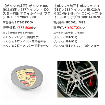
【ポルシェ純正】ポルシェ 997
【ポルシェ純正】ポルシェ 991
(911)前期／987ケイマン・ボク
(911)／718ケイマン／E3K30カ
スター前期 アロイホイール フロ
イエン等 シルバー コンケーブ ホ
ン 8x19 99736215600
イールキャップ 9P16011478Z8
商品番号
99736215600

商品番号
9P16011478Z8

販売価格
¥
387,500
販売価格
¥
20,700
税込
税込
ポルシェ 991(911) カレラ／カレラS／
3~6週間
3~6週間
ポルシェ 997(911) カレラ／カレラS／
カレラ4／カレラ4S／ターボ／ターボ
ポルシェ 997(911) 前期モデル

ポルシェ 991(911)

カレラGTS／カレラ4／カレラ4S／カ
S／GT3／GT3 RS 11-18

ポルシェ 987ケイマン 前期モデル

ポルシェ 997(911) 

レラ4GTS／ターボ／ターボS／GT2／
ポルシェ 997(911) カレラ／カレラS／
ポルシェ 987ボクスター 前期モデル
ポルシェ 981ケイマン ／ボクスター

GT2RS／GT3／GT3 RS 04-08

カレラGTS／カレラ4／カレラ4S／カ
ポルシェ 987ケイマン ケイマン／ケイ
レラ4GTS／ターボ／ターボS／GT2／
マンS／ケイマンR 04-08

GT2RS／GT3／GT3 RS 04-11

ポルシェ 987ボクスター ボクスター／
ポルシェ 981ケイマン ケイマン／ケイ
ボクスターS 04-08

マンS 12-16

*前期モデル
ポルシェ 981ボクスター ボクスター／
ボクスターS 12-16

ポルシェ 987ケイマン ケイマン／ケイ
マンS／ケイマンR 04-12

ポルシェ 987ボクスター ボクスター／
ボクスターS 04-12

ポルシェ E3K30カイエン カイエン／
カイエンS／カイエンE-Hybrid／クー
ペ 18-
