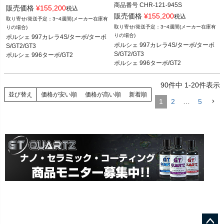
商品番号
CHR-121-945S

CHR-121-945B

販売価格
¥
155,200
税込
CHR-121-945S

販売価格
¥
155,200
税込
3~4週間(メーカー在庫有
FVD：CHR 121 945B

3~4週間(メーカー在庫有
りの場合)
FVD：CHR 121 945S

りの場合)
ポルシェ 997カレラ4S/ターボ/ターボ
ポルシェ 997カレラ4S/ターボ/ターボ
ポルシェ 997カレラ4S/ターボ/ターボ
S/GT2/GT3

ポルシェ 997カレラ4S/ターボ/ターボ
S/GT2/GT3 05-12

S/GT2/GT3

ポルシェ 996ターボ/GT2
S/GT2/GT3 05-12

ポルシェ 996ターボ/GT2 01-05
ポルシェ 996ターボ/GT2
ポルシェ 996ターボ/GT2 01-05
90
件中
1
-
20
件表示
並び替え
価格が安い順
価格が高い順
新着順
1
2
…
5