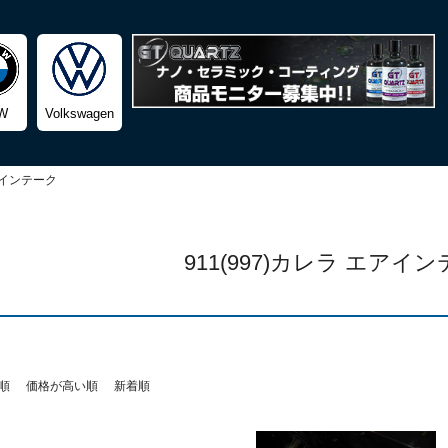
検索
W
Volkswagen
インテーク
911(997)カレラ エアイ
順
価格が高い順
新着順