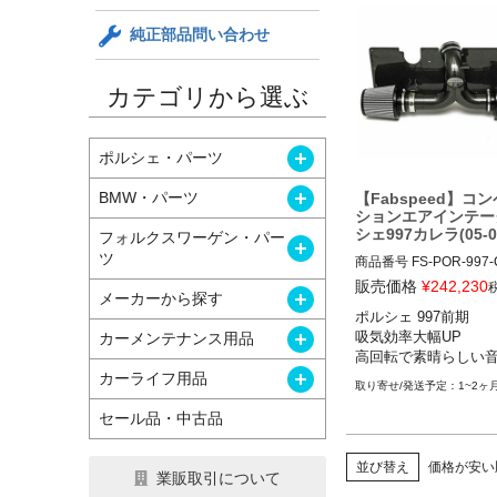
純正部品問い合わせ
カテゴリから選ぶ
開く
ポルシェ・パーツ
開く
BMW・パーツ
【Fabspeed】コ
ションエアインテー
シェ997カレラ(05-0
フォルクスワーゲン・パー
開く
ツ
商品番号
FS-POR-997-
FS-POR-997-COMPAI
販売価格
¥
242,230
開く
メーカーから探す
ポルシェ 997前期

開く
カーメンテナンス用品
吸気効率大幅UP

高回転で素晴らしい
開く
カーライフ用品
1~2ヶ
セール品・中古品
並び替え
価格が安い
業販取引について