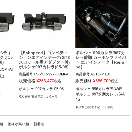
ンペティ
【Fabspeed】コンペティ
ポルシェ 996カレラ/997カ
ク ポル
ションエアインテーク(GT3
レラ前期 カーボンファイバ
8)
スロットル用アダプター付)
ー エアインテーク【Rennli
ポルシェ997カレラ(05-08)
ne】
COMPAI

商品番号
FS-POR-997-COMPAI
商品番号
AUTO-M110

税込
GT3

販売価格
¥
263,470
販売価格
¥
386,700
税込
税込
FS-POR-997-COMPAIGT3

12REN"M110"

ポルシェ 997カレラ 05-08
ポルシェ 996カレラ/S/4/4S

ポルシェ 997前期カレラ/S/4/
音
ポルシェ 997カレラ 05-08
ポルシェ 996カレラ/S/4/4S 97-0
1~2ヶ月
4S
4

月
ポルシェ 997前期カレラ/S/4/4S 
3-6週間
04-08
順
価格が高い順
新着順