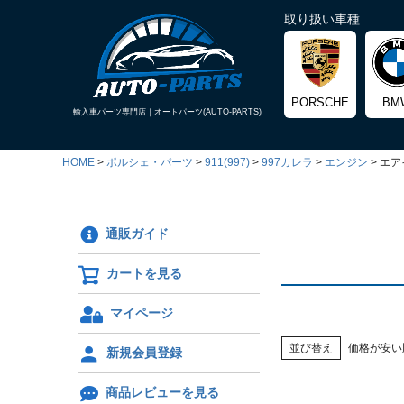
取り扱い車種
PORSCHE
BM
輸入車パーツ専門店｜
オートパーツ(AUTO-PARTS)
HOME
ポルシェ・パーツ
911(997)
997カレラ
エンジン
エア
通販ガイド
カートを見る
マイページ
並び替え
価格が安い
新規会員登録
商品レビューを見る