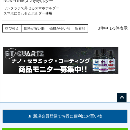
ROKFORMスマホホルダー
ワンタッチで外せるスマホホルダー

スマホに合わせたホルダー使用
3
件中
1
-
3
件表示
並び替え
価格が安い順
価格が高い順
新着順
ペー
ジト
新規会員登録でお得に便利にお買い物
ップ
へ