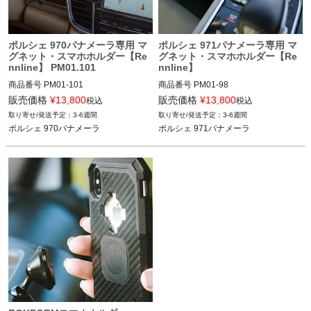
く
く
ポルシェ 970パナメーラ専用 マ
ポルシェ 971パナメーラ専用 マ
グネット・スマホホルダー【Re
グネット・スマホホルダー【Re
nnline】 PM01.101
nnline】
く
商品番号
PM01-101

商品番号
PM01-98

PM01-98

販売価格
¥
13,800
販売価格
¥
13,800
税込
税込
12REN"PM01.101"

3-6週間
3-6週間
12REN"PM01.98"

ポルシェ 970パナメーラ
ポルシェ 971パナメーラ
ポルシェ 970パナメーラ 09-16
ポルシェ 971パナメーラ 16-