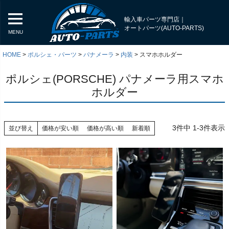
輸入車パーツ専門店｜
オートパーツ(AUTO-PARTS)
MENU
HOME
ポルシェ・パーツ
パナメーラ
内装
スマホホルダー
ポルシェ(PORSCHE) パナメーラ用スマホ
ホルダー
3
件中
1
-
3
件表示
並び替え
価格が安い順
価格が高い順
新着順
く
く
く