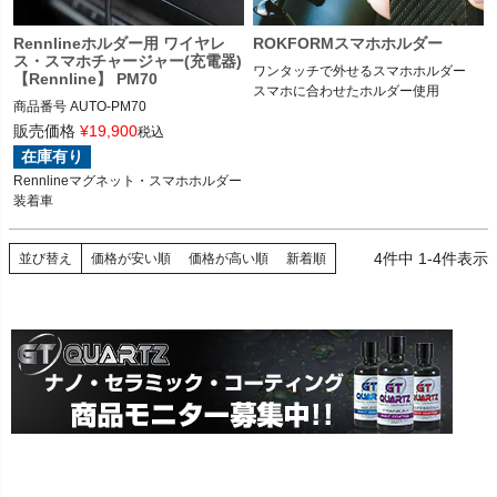
Rennlineホルダー用 ワイヤレ
ROKFORMスマホホルダー
ス・スマホチャージャー(充電器)
ワンタッチで外せるスマホホルダー

【Rennline】 PM70
スマホに合わせたホルダー使用
商品番号
AUTO-PM70

PM70

販売価格
¥
19,900
税込
在庫有り
75
Rennlineマグネット・スマホホルダー
装着車
4
件中
1
-
4
件表示
並び替え
価格が安い順
価格が高い順
新着順