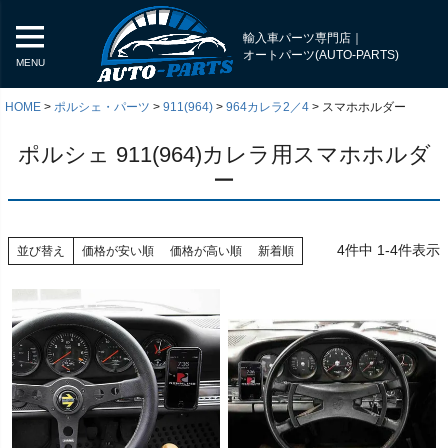
輸入車パーツ専門店｜
オートパーツ(AUTO-PARTS)
MENU
HOME
ポルシェ・パーツ
911(964)
964カレラ2／4
スマホホルダー
ポルシェ 911(964)カレラ用スマホホルダ
ー
4
件中
1
-
4
件表示
並び替え
価格が安い順
価格が高い順
新着順
く
く
く